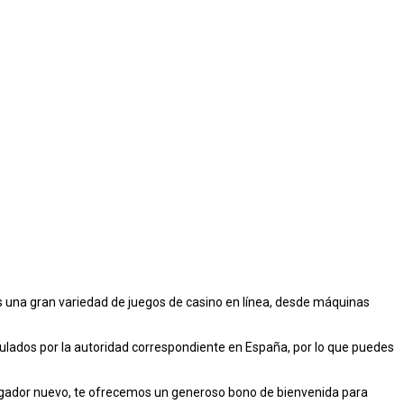
 una gran variedad de juegos de casino en línea, desde máquinas
ulados por la autoridad correspondiente en España, por lo que puedes
jugador nuevo, te ofrecemos un generoso bono de bienvenida para