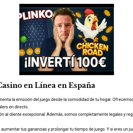
Casino en Línea en España
menta la emoción del juego desde la comodidad de tu hogar. Ofrecemos
ers en directo.
ión al cliente excepcional. Además, somos completamente legales y reg
aumentar tus ganancias y prolongar tu tiempo de juego. Y si eres un 