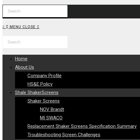
Press
WEBSITE
Escape
to
SEARCH
MENU
CLOSE
close
Search
Press
the
this
Escape
search
website
to
panel.
Home
close
About Us
the
Company Profile
search
HS&E Policy
panel.
Shale ShakerScreens
Shaker Screens
NOV Brandt
MI SWACO
Replacement Shaker Screens Specification Summary
Troubleshooting Screen Challenges