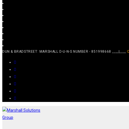
DUN & BRADSTREET: MARSHALL D-U-N-S NUMBER - 851998668 ____|____