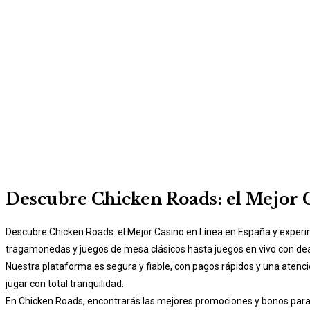
Descubre Chicken Roads: el Mejor 
Descubre Chicken Roads: el Mejor Casino en Línea en España y experi
tragamonedas y juegos de mesa clásicos hasta juegos en vivo con deal
Nuestra plataforma es segura y fiable, con pagos rápidos y una atenc
jugar con total tranquilidad.
En Chicken Roads, encontrarás las mejores promociones y bonos para 