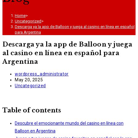
Home
>
Uncategorized
>
Descarga ya la app de Balloon y juega al casino en línea en español
para Argentina
Descarga ya la app de Balloon y juega
al casino en línea en español para
Argentina
Post
wordpress_administrator
author:
Post
May 20, 2025
published:
Post
Uncategorized
category:
Table of contents
Descubre el emocionante mundo del casino en línea con
Balloon en Argentina