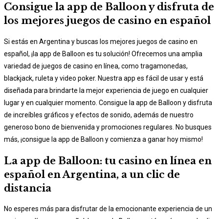
Consigue la app de Balloon y disfruta de
los mejores juegos de casino en español
Si estás en Argentina y buscas los mejores juegos de casino en
español, ¡la app de Balloon es tu solución! Ofrecemos una amplia
variedad de juegos de casino en línea, como tragamonedas,
blackjack, ruleta y video poker. Nuestra app es fácil de usar y está
diseñada para brindarte la mejor experiencia de juego en cualquier
lugar y en cualquier momento. Consigue la app de Balloon y disfruta
de increíbles gráficos y efectos de sonido, además de nuestro
generoso bono de bienvenida y promociones regulares. No busques
más, ¡consigue la app de Balloon y comienza a ganar hoy mismo!
La app de Balloon: tu casino en línea en
español en Argentina, a un clic de
distancia
No esperes más para disfrutar de la emocionante experiencia de un