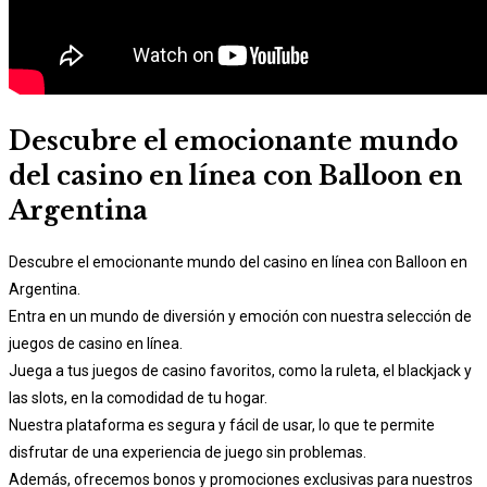
Descubre el emocionante mundo
del casino en línea con Balloon en
Argentina
Descubre el emocionante mundo del casino en línea con Balloon en
Argentina.
Entra en un mundo de diversión y emoción con nuestra selección de
juegos de casino en línea.
Juega a tus juegos de casino favoritos, como la ruleta, el blackjack y
las slots, en la comodidad de tu hogar.
Nuestra plataforma es segura y fácil de usar, lo que te permite
disfrutar de una experiencia de juego sin problemas.
Además, ofrecemos bonos y promociones exclusivas para nuestros