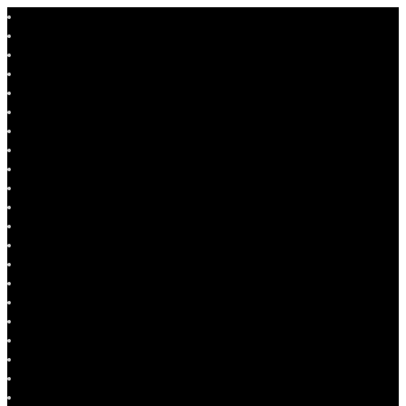
Skip
to
content