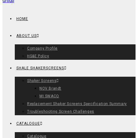
HOME
ABOUT US
Company Profile
HS&E Policy
SHALE SHAKERSCREENS
Shaker Screens
NOV Brandt
MI SWACO
Replacement Shaker Screens Specification Summary
Troubleshooting Screen Challenges
CATALOGUE
Catalogue