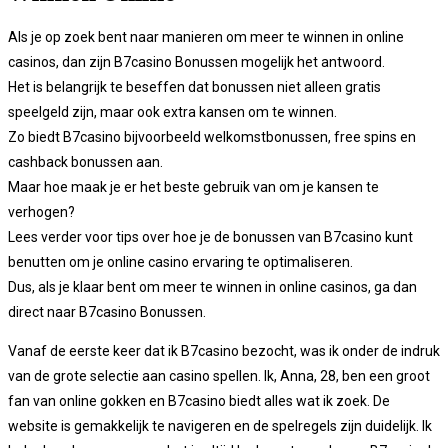
Als je op zoek bent naar manieren om meer te winnen in online
casinos, dan zijn B7casino Bonussen mogelijk het antwoord.
Het is belangrijk te beseffen dat bonussen niet alleen gratis
speelgeld zijn, maar ook extra kansen om te winnen.
Zo biedt B7casino bijvoorbeeld welkomstbonussen, free spins en
cashback bonussen aan.
Maar hoe maak je er het beste gebruik van om je kansen te
verhogen?
Lees verder voor tips over hoe je de bonussen van B7casino kunt
benutten om je online casino ervaring te optimaliseren.
Dus, als je klaar bent om meer te winnen in online casinos, ga dan
direct naar B7casino Bonussen.
Vanaf de eerste keer dat ik B7casino bezocht, was ik onder de indruk
van de grote selectie aan casino spellen. Ik, Anna, 28, ben een groot
fan van online gokken en B7casino biedt alles wat ik zoek. De
website is gemakkelijk te navigeren en de spelregels zijn duidelijk. Ik