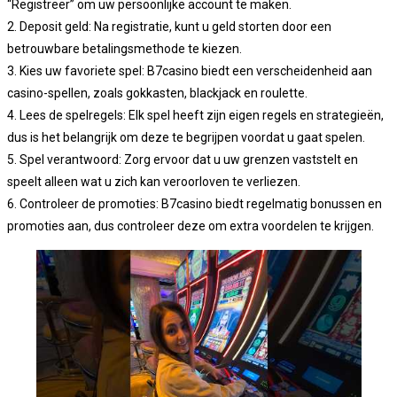
“Registreer” om uw persoonlijke account te maken.
2. Deposit geld: Na registratie, kunt u geld storten door een
betrouwbare betalingsmethode te kiezen.
3. Kies uw favoriete spel: B7casino biedt een verscheidenheid aan
casino-spellen, zoals gokkasten, blackjack en roulette.
4. Lees de spelregels: Elk spel heeft zijn eigen regels en strategieën,
dus is het belangrijk om deze te begrijpen voordat u gaat spelen.
5. Spel verantwoord: Zorg ervoor dat u uw grenzen vaststelt en
speelt alleen wat u zich kan veroorloven te verliezen.
6. Controleer de promoties: B7casino biedt regelmatig bonussen en
promoties aan, dus controleer deze om extra voordelen te krijgen.