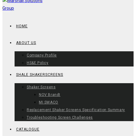
HOME
ABOUT US
Company Profile
HS&E Policy
SHALE SHAKERSCREENS
Shaker Screens
NOV Brandt
MI SWACO
Replacement Shaker Screens Specification Summary
Troubleshooting Screen Challenges
CATALOGUE