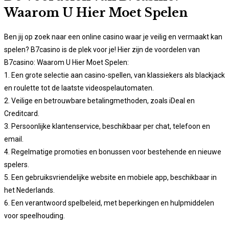
Waarom U Hier Moet Spelen
Ben jij op zoek naar een online casino waar je veilig en vermaakt kan
spelen? B7casino is de plek voor je! Hier zijn de voordelen van
B7casino: Waarom U Hier Moet Spelen:
1. Een grote selectie aan casino-spellen, van klassiekers als blackjack
en roulette tot de laatste videospelautomaten.
2. Veilige en betrouwbare betalingmethoden, zoals iDeal en
Creditcard.
3. Persoonlijke klantenservice, beschikbaar per chat, telefoon en
email.
4. Regelmatige promoties en bonussen voor bestehende en nieuwe
spelers.
5. Een gebruiksvriendelijke website en mobiele app, beschikbaar in
het Nederlands.
6. Een verantwoord spelbeleid, met beperkingen en hulpmiddelen
voor speelhouding.