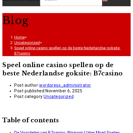
Blog
Home
>
Uncategorized
>
Speel online casino spellen op de beste Nederlandse goksite:
B7casino
Speel online casino spellen op de
beste Nederlandse goksite: B7casino
Post author:
wordpress_administrator
Post published:
November 6, 2025
Post category:
Uncategorized
Table of contents
De Voordelen van B7casino: Waarom U Hier Moet Spelen