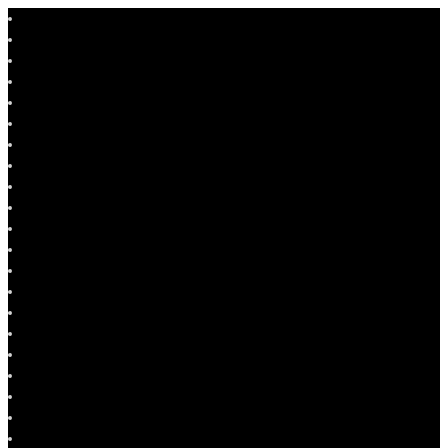
Skip
to
content