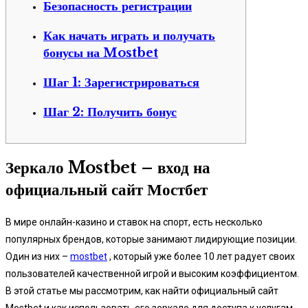
Безопасность регистрации
Как начать играть и получать
бонусы на Mostbet
Шаг 1: Зарегистрироваться
Шаг 2: Получить бонус
Зеркало Mostbet – вход на
официальный сайт Мостбет
В мире онлайн-казино и ставок на спорт, есть несколько
популярных брендов, которые занимают лидирующие позиции.
Один из них –
mostbet
, который уже более 10 лет радует своих
пользователей качественной игрой и высоким коэффициентом.
В этой статье мы рассмотрим, как найти официальный сайт