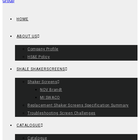
HOME
ABOUT US
Company Profile
HS&E Policy
SHALE SHAKERSCREENS
Shaker Screens
NOV Brandt
MI SWACO
Replacement Shaker Screens Specification Summary
Troubleshooting Screen Challenges
CATALOGUE
Catalogue