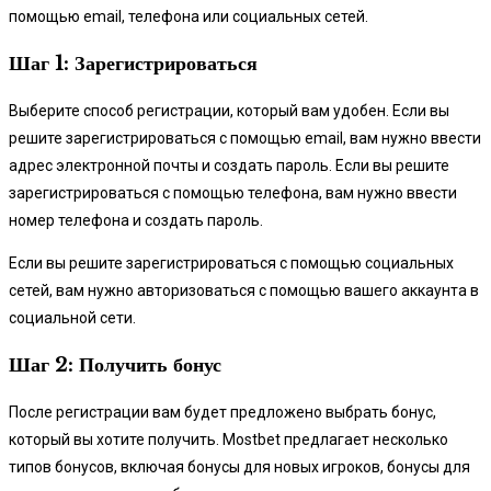
помощью email, телефона или социальных сетей.
Шаг 1: Зарегистрироваться
Выберите способ регистрации, который вам удобен. Если вы
решите зарегистрироваться с помощью email, вам нужно ввести
адрес электронной почты и создать пароль. Если вы решите
зарегистрироваться с помощью телефона, вам нужно ввести
номер телефона и создать пароль.
Если вы решите зарегистрироваться с помощью социальных
сетей, вам нужно авторизоваться с помощью вашего аккаунта в
социальной сети.
Шаг 2: Получить бонус
После регистрации вам будет предложено выбрать бонус,
который вы хотите получить. Mostbet предлагает несколько
типов бонусов, включая бонусы для новых игроков, бонусы для