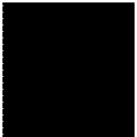
Skip
to
content