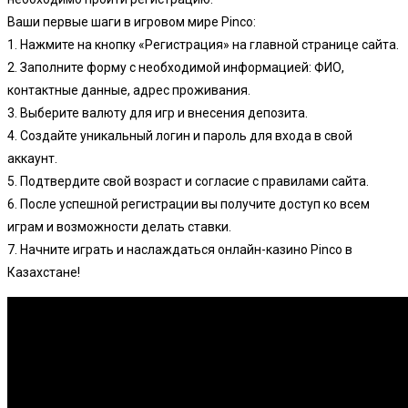
Ваши первые шаги в игровом мире Pinco:
1. Нажмите на кнопку «Регистрация» на главной странице сайта.
2. Заполните форму с необходимой информацией: ФИО,
контактные данные, адрес проживания.
3. Выберите валюту для игр и внесения депозита.
4. Создайте уникальный логин и пароль для входа в свой
аккаунт.
5. Подтвердите свой возраст и согласие с правилами сайта.
6. После успешной регистрации вы получите доступ ко всем
играм и возможности делать ставки.
7. Начните играть и наслаждаться онлайн-казино Pinco в
Казахстане!