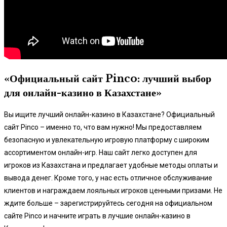
«Официальный сайт Pinco: лучший выбор
для онлайн-казино в Казахстане»
Вы ищите лучший онлайн-казино в Казахстане? Официальный
сайт Pinco – именно то, что вам нужно! Мы предоставляем
безопасную и увлекательную игровую платформу с широким
ассортиментом онлайн-игр. Наш сайт легко доступен для
игроков из Казахстана и предлагает удобные методы оплаты и
вывода денег. Кроме того, у нас есть отличное обслуживание
клиентов и награждаем лояльных игроков ценными призами. Не
ждите больше – зарегистрируйтесь сегодня на официальном
сайте Pinco и начните играть в лучшие онлайн-казино в