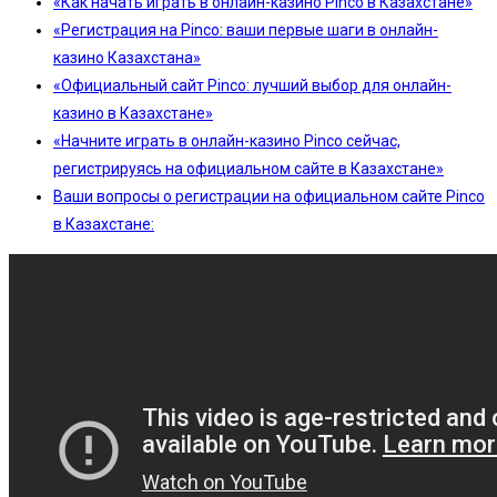
«Как начать играть в онлайн-казино Pinco в Казахстане»
«Регистрация на Pinco: ваши первые шаги в онлайн-
казино Казахстана»
«Официальный сайт Pinco: лучший выбор для онлайн-
казино в Казахстане»
«Начните играть в онлайн-казино Pinco сейчас,
регистрируясь на официальном сайте в Казахстане»
Ваши вопросы о регистрации на официальном сайте Pinco
в Казахстане: