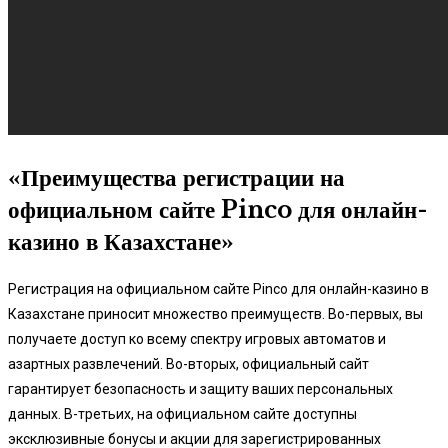
«Преимущества регистрации на
официальном сайте Pinco для онлайн-
казино в Казахстане»
Регистрация на официальном сайте Pinco для онлайн-казино в
Казахстане приносит множество преимуществ. Во-первых, вы
получаете доступ ко всему спектру игровых автоматов и
азартных развлечений. Во-вторых, официальный сайт
гарантирует безопасность и защиту ваших персональных
данных. В-третьих, на официальном сайте доступны
эксклюзивные бонусы и акции для зарегистрированных