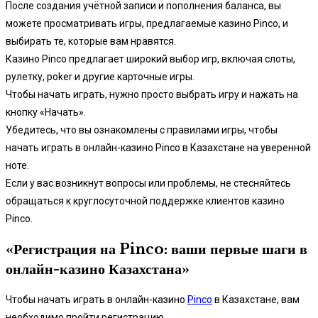
После создания учётной записи и пополнения баланса, вы
можете просматривать игры, предлагаемые казино Pinco, и
выбирать те, которые вам нравятся.
Казино Pinco предлагает широкий выбор игр, включая слоты,
рулетку, poker и другие карточные игры.
Чтобы начать играть, нужно просто выбрать игру и нажать на
кнопку «Начать».
Убедитесь, что вы ознакомлены с правилами игры, чтобы
начать играть в онлайн-казино Pinco в Казахстане на уверенной
ноте.
Если у вас возникнут вопросы или проблемы, не стесняйтесь
обращаться к круглосуточной поддержке клиентов казино
Pinco.
«Регистрация на Pinco: ваши первые шаги в
онлайн-казино Казахстана»
Чтобы начать играть в онлайн-казино
Pinco
в Казахстане, вам
необходимо пройти регистрацию.