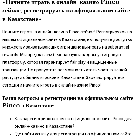
«Начните играть в онлайн-казино Pinco
сейчас, регистрируясь на официальном сайте
в Казахстане»
Начните играть в онлайн-казино Pinco сейчас! Регистрируясь на
нашем официальном сайте в Казахстане, вы получите доступ ко
множеству захватывающих игр и шанс выиграть на substantial
rewards. Мы предлагаем безопасную и надежную игровую
платформу, которая гарантирует fair play и защищенные
транзакции. Не пропустите возможность стать частью нашей
растущей общины игроков в Казахстане. Зарегистрируйтесь
сегодня и начните играть в онлайн-казино Pinco!
Ваши вопросы о регистрации на официальном сайте
Pinco в Казахстане:
Как зарегистрироваться на официальном сайте Pinco для
онлайн-казино в Казахстане?
Где найти ссылку для регистрации на официальном сайте