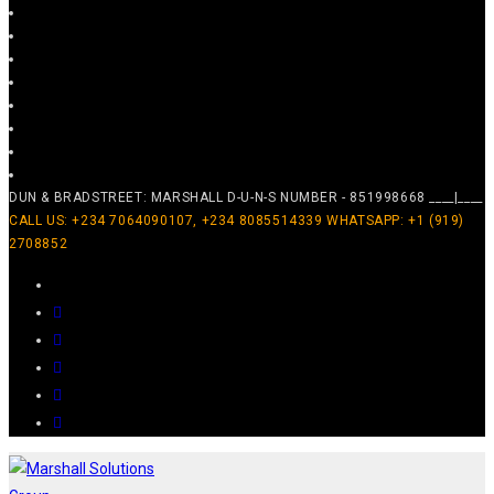
DUN & BRADSTREET: MARSHALL D-U-N-S NUMBER - 851998668 ____|____
CALL US: +234 7064090107, +234 8085514339 WHATSAPP: +1 (919)
2708852