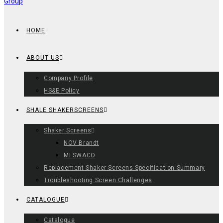
HOME
ABOUT US
Company Profile
HS&E Policy
SHALE SHAKERSCREENS
Shaker Screens
NOV Brandt
MI SWACO
Replacement Shaker Screens Specification Summary
Troubleshooting Screen Challenges
CATALOGUE
Catalogue