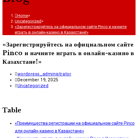
Home
>
Uncategorized
>
«Зарегистрируйтесь на официальном сайте Pinco и начните
играть в онлайн-казино в Казахстане!»
«Зарегистрируйтесь на официальном сайте
Pinco и начните играть в онлайн-казино в
Казахстане!»
Post
wordpress_administrator
author:
Post
December 19, 2025
published:
Post
Uncategorized
category:
Table
«Преимущества регистрации на официальном сайте Pinco
для онлайн-казино в Казахстане»