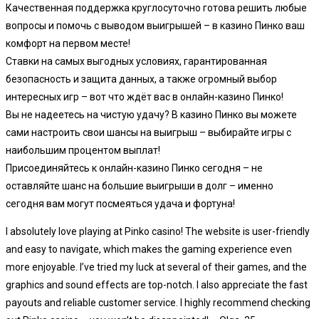
Качественная поддержка круглосуточно готова решить любые
вопросы и помочь с выводом выигрышей – в казино Пинко ваш
комфорт на первом месте!
Ставки на самых выгодных условиях, гарантированная
безопасность и защита данных, а также огромный выбор
интересных игр – вот что ждёт вас в онлайн-казино Пинко!
Вы не надеетесь на чистую удачу? В казино Пинко вы можете
сами настроить свои шансы на выигрыш – выбирайте игры с
наибольшим процентом выплат!
Присоединяйтесь к онлайн-казино Пинко сегодня – не
оставляйте шанс на большие выигрыши в долг – именно
сегодня вам могут посмеяться удача и фортуна!
I absolutely love playing at Pinko casino! The website is user-friendly
and easy to navigate, which makes the gaming experience even
more enjoyable. I’ve tried my luck at several of their games, and the
graphics and sound effects are top-notch. I also appreciate the fast
payouts and reliable customer service. I highly recommend checking