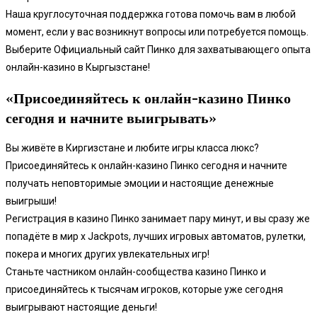
Наша круглосуточная поддержка готова помочь вам в любой
момент, если у вас возникнут вопросы или потребуется помощь.
Выберите Официальный сайт Пинко для захватывающего опыта
онлайн-казино в Кыргызстане!
«Присоединяйтесь к онлайн-казино Пинко
сегодня и начните выигрывать»
Вы живёте в Киргизстане и любите игры класса люкс?
Присоединяйтесь к онлайн-казино Пинко сегодня и начните
получать неповторимые эмоции и настоящие денежные
выигрыши!
Регистрация в казино Пинко занимает пару минут, и вы сразу же
попадёте в мир х Jackpots, лучших игровых автоматов, рулетки,
покера и многих других увлекательных игр!
Станьте частником онлайн-сообщества казино Пинко и
присоединяйтесь к тысячам игроков, которые уже сегодня
выигрывают настоящие деньги!