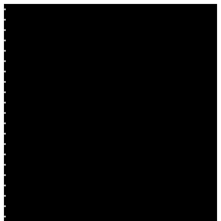
Skip
to
content