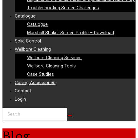
Troubleshooting Screen Challenges
Catalogue
Catalogue
Marshall Shaker Screen Profile – Download
Solid Control
Wellbore Cleaning
Wellbore Cleaning Services
Wellbore Cleaning Tools
Case Studies
Casing Accessories
Contact
Login
Search
this
website
Blog