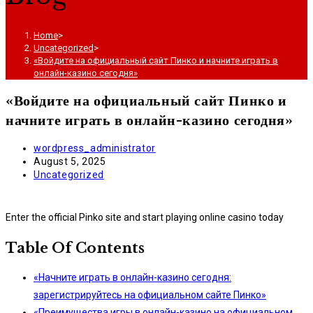
Home
>
Uncategorized
>
«Войдите на официальный сайт Пинко и начните играть в
онлайн-казино сегодня»
«Войдите на официальный сайт Пинко и
начните играть в онлайн-казино сегодня»
Post
wordpress_administrator
author:
Post
August 5, 2025
published:
Post
Uncategorized
category:
Enter the official Pinko site and start playing online casino today
Table Of Contents
«Начните играть в онлайн-казино сегодня:
зарегистрируйтесь на официальном сайте Пинко»
«Преимущества игры в онлайн-казино на официальном