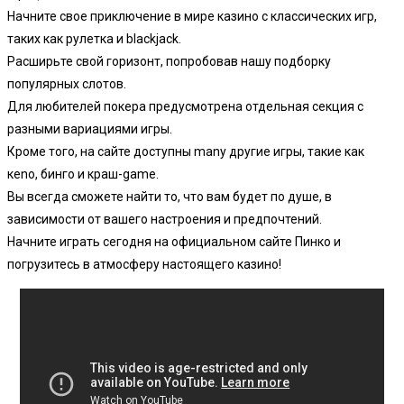
Начните свое приключение в мире казино с классических игр,
таких как рулетка и blackjack.
Расширьте свой горизонт, попробовав нашу подборку
популярных слотов.
Для любителей покера предусмотрена отдельная секция с
разными вариациями игры.
Кроме того, на сайте доступны many другие игры, такие как
кeno, бинго и краш-game.
Вы всегда сможете найти то, что вам будет по душе, в
зависимости от вашего настроения и предпочтений.
Начните играть сегодня на официальном сайте Пинко и
погрузитесь в атмосферу настоящего казино!