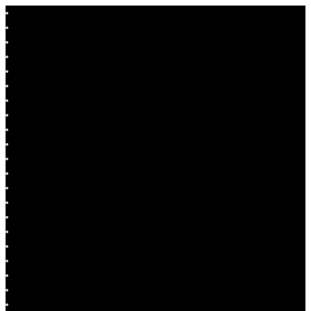
Skip
to
content