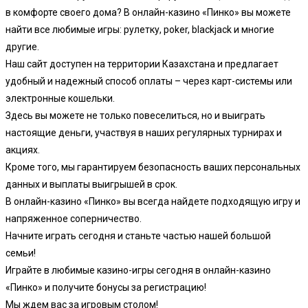
в комфорте своего дома? В онлайн-казино «Пинко» вы можете
найти все любимые игры: рулетку, poker, blackjack и многие
другие.
Наш сайт доступен на территории Казахстана и предлагает
удобный и надежный способ оплаты – через карт-системы или
электронные кошельки.
Здесь вы можете не только повеселиться, но и выиграть
настоящие деньги, участвуя в наших регулярных турнирах и
акциях.
Кроме того, мы гарантируем безопасность ваших персональных
данных и выплаты выигрышей в срок.
В онлайн-казино «Пинко» вы всегда найдете подходящую игру и
напряженное соперничество.
Начните играть сегодня и станьте частью нашей большой
семьи!
Играйте в любимые казино-игры сегодня в онлайн-казино
«Пинко» и получите бонусы за регистрацию!
Мы ждем вас за игровым столом!