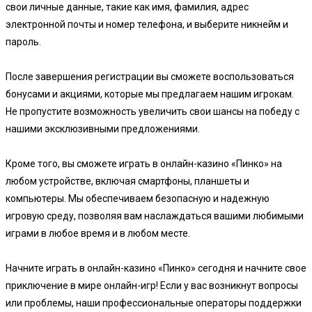
свои личные данные, такие как имя, фамилия, адрес
электронной почты и номер телефона, и выберите никнейм и
пароль.
После завершения регистрации вы сможете воспользоваться
бонусами и акциями, которые мы предлагаем нашим игрокам.
Не пропустите возможность увеличить свои шансы на победу с
нашими эксклюзивными предложениями.
Кроме того, вы сможете играть в онлайн-казино «Пинко» на
любом устройстве, включая смартфоны, планшеты и
компьютеры. Мы обеспечиваем безопасную и надежную
игровую среду, позволяя вам наслаждаться вашими любимыми
играми в любое время и в любом месте.
Начните играть в онлайн-казино «Пинко» сегодня и начните свое
приключение в мире онлайн-игр! Если у вас возникнут вопросы
или проблемы, наши профессиональные операторы поддержки