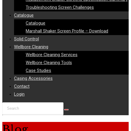
Troubleshooting Screen Challenges
Catalogue
Catalogue
Marshall Shaker Screen Profile – Download
Solid Control
Wellbore Cleaning
Wellbore Cleaning Services
Wellbore Cleaning Tools
Case Studies
Casing Accessories
Contact
Login
Search
this
website
Blog