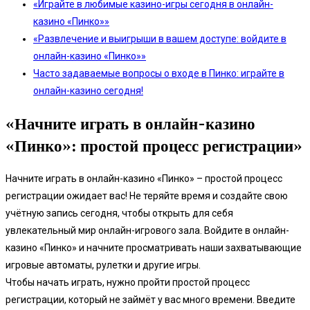
«Играйте в любимые казино-игры сегодня в онлайн-
казино «Пинко»»
«Развлечение и выигрыши в вашем доступе: войдите в
онлайн-казино «Пинко»»
Часто задаваемые вопросы о входе в Пинко: играйте в
онлайн-казино сегодня!
«Начните играть в онлайн-казино
«Пинко»: простой процесс регистрации»
Начните играть в онлайн-казино «Пинко» – простой процесс
регистрации ожидает вас! Не теряйте время и создайте свою
учётную запись сегодня, чтобы открыть для себя
увлекательный мир онлайн-игрового зала. Войдите в онлайн-
казино «Пинко» и начните просматривать наши захватывающие
игровые автоматы, рулетки и другие игры.
Чтобы начать играть, нужно пройти простой процесс
регистрации, который не займёт у вас много времени. Введите