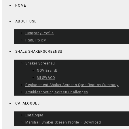
HOME
ABOUT US
Company Profile
HS&E Policy
SHALE SHAKERSCREENS
Shaker Screens
NOV Brandt
MI SWACO
Replacement Shaker Screens Specification Summary
Troubleshooting Screen Challenges
CATALOGUE
Catalogue
Marshall Shaker Screen Profile – Download