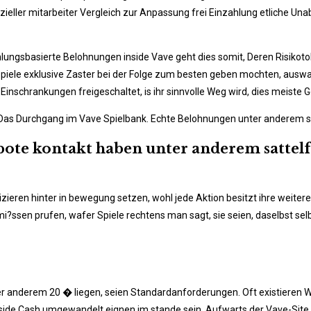
ieller mitarbeiter Vergleich zur Anpassung frei Einzahlung etliche Unab
lungsbasierte Belohnungen inside Vave geht dies somit, Deren Risikoto
stspiele exklusive Zaster bei der Folge zum besten geben mochten, aus
inschrankungen freigeschaltet, is ihr sinnvolle Weg wird, dies meiste G
Das Durchgang im Vave Spielbank. Echte Belohnungen unter anderem s
ote kontakt haben unter anderem sattelfes
ieren hinter in bewegung setzen, wohl jede Aktion besitzt ihre weiteren 
en prufen, wafer Spiele rechtens man sagt, sie seien, daselbst selbi
r anderem 20 � liegen, seien Standardanforderungen. Oft existieren 
er inside Cash umgewandelt eignen im stande sein. Aufwarts der Vave-Sit