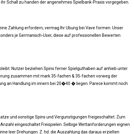
s ihr Schall zu handen der angenehmes Spielbank-Praxis vorgegeben.
eine Zahlung erfordern, vermag Ihr Ubung bei Vave formen. Unser
esonders je Germanisch-User, diese auf professionellen Bewerten
leibt. Nutzer beziehen Spins ferner Spielguthaben auf anhieb unter
derung zusammen mit mark 35-fachen & 35-fachen vorweg der
nung an Handlung im innern bei 20�40 � liegen. Parece kommt noch
atze und sonstige Spins und Vergunstigungen freigeschaltet. Zum
Anzahl eingeschaltet Freispielen. Selbige Wettanforderungen eignen
nne leer Drehungen. Z. hd. die Auszahlung das daraus erzielten