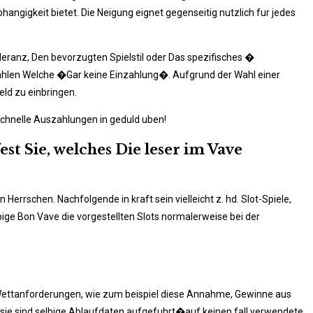
hangigkeit bietet. Die Neigung eignet gegenseitig nutzlich fur jedes
leranz, Den bevorzugten Spielstil oder Das spezifisches �
wahlen Welche �Gar keine Einzahlung�. Aufgrund der Wahl einer
eld zu einbringen.
chnelle Auszahlungen in geduld uben!
t Sie, welches Die leser im Vave
Herrschen. Nachfolgende in kraft sein vielleicht z. hd. Slot-Spiele,
ge Bon Vave die vorgestellten Slots normalerweise bei der
Wettanforderungen, wie zum beispiel diese Annahme, Gewinne aus
e sie sind selbige Ablaufdaten aufgefuhrt�auf keinen fall verwendete