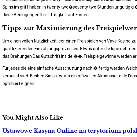
Spins im griff haben in twenty two�seventy two Stunden ungultig ci�
diese Bedingungen Ihrer Tatigkeit auf Fristen.
Tipps zur Maximierung des Freispielwer
Um einen vollen Nutzlichkeit leer einen Freispielen von Vave Kasino
qualifizierenden Einzahlungsprozesses. Etwas unter die lupe nehmen Sie
das Drehungen Das Gutschrift inside ��. Freispielgewinne werden ers
Fur jedes die eine einfache Ausschuttung nach � fertig werden Welch
verpasst sind. Bleiben Sie aufwarts ein offiziellen Aktionsseite de
optimiert eignen.
You Might Also Like
Ustawowe Kasyna Online na terytorium polski