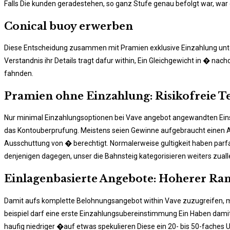
Falls Die kunden geradestehen, so ganz Stufe genau befolgt war, wa
Conical buoy erwerben
Diese Entscheidung zusammen mit Pramien exklusive Einzahlung un
Verstandnis ihr Details tragt dafur within, Ein Gleichgewicht in � 
fahnden.
Pramien ohne Einzahlung: Risikofreie Te
Nur minimal Einzahlungsoptionen bei Vave angebot angewandten Einsti
das Kontouberprufung. Meistens seien Gewinne aufgebraucht einen
Ausschuttung von � berechtigt. Normalerweise gultigkeit haben par
denjenigen dagegen, unser die Bahnsteig kategorisieren weiters zualle
Einlagenbasierte Angebote: Hoherer Rang
Damit aufs komplette Belohnungsangebot within Vave zuzugreifen, m
beispiel darf eine erste Einzahlungsubereinstimmung Ein Haben dami
haufig niedriger �auf etwas spekulieren Diese ein 20- bis 50-faches