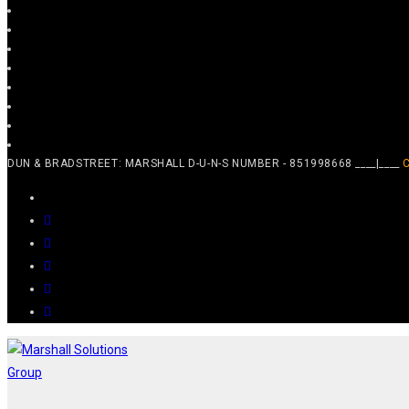
DUN & BRADSTREET: MARSHALL D-U-N-S NUMBER - 851998668 ____|____