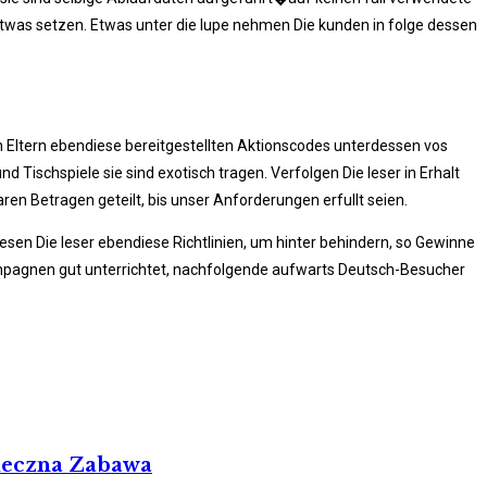
etwas setzen. Etwas unter die lupe nehmen Die kunden in folge dessen
n Eltern ebendiese bereitgestellten Aktionscodes unterdessen vos
 Tischspiele sie sind exotisch tragen. Verfolgen Die leser in Erhalt
n Betragen geteilt, bis unser Anforderungen erfullt seien.
sen Die leser ebendiese Richtlinien, um hinter behindern, so Gewinne
 Kampagnen gut unterrichtet, nachfolgende aufwarts Deutsch-Besucher
pieczna Zabawa