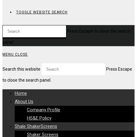
TOGGLE WEBSITE SEARCH
Press Escape to close the search
panel.
MENU
CLOSE
Search this website
Press Escape
to close the search panel.
Home
About Us
Company Profile
HS&E Policy
Shale ShakerScreens
Shaker Screens