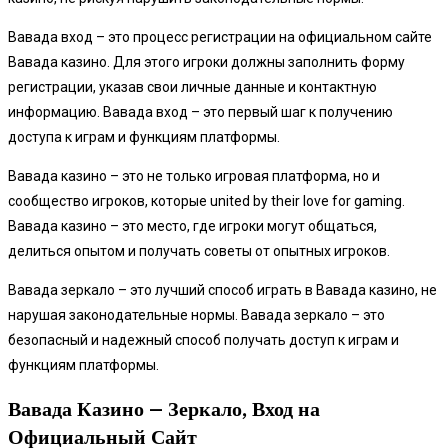
Вавада вход – это процесс регистрации на официальном сайте
Вавада казино. Для этого игроки должны заполнить форму
регистрации, указав свои личные данные и контактную
информацию. Вавада вход – это первый шаг к получению
доступа к играм и функциям платформы.
Вавада казино – это не только игровая платформа, но и
сообщество игроков, которые united by their love for gaming.
Вавада казино – это место, где игроки могут общаться,
делиться опытом и получать советы от опытных игроков.
Вавада зеркало – это лучший способ играть в Вавада казино, не
нарушая законодательные нормы. Вавада зеркало – это
безопасный и надежный способ получать доступ к играм и
функциям платформы.
Вавада Казино – Зеркало, Вход на
Официальный Сайт