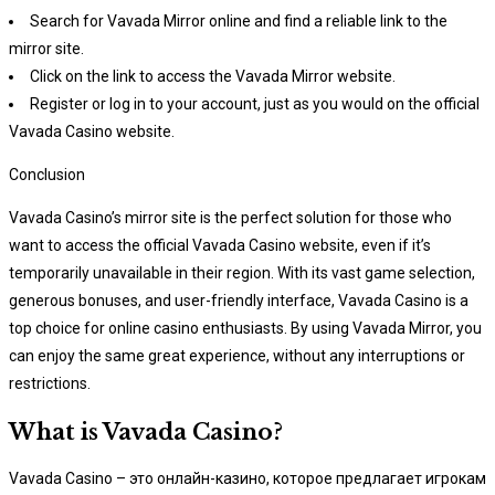
Search for Vavada Mirror online and find a reliable link to the
mirror site.
Click on the link to access the Vavada Mirror website.
Register or log in to your account, just as you would on the official
Vavada Casino website.
Conclusion
Vavada Casino’s mirror site is the perfect solution for those who
want to access the official Vavada Casino website, even if it’s
temporarily unavailable in their region. With its vast game selection,
generous bonuses, and user-friendly interface, Vavada Casino is a
top choice for online casino enthusiasts. By using Vavada Mirror, you
can enjoy the same great experience, without any interruptions or
restrictions.
What is Vavada Casino?
Vavada Casino – это онлайн-казино, которое предлагает игрокам