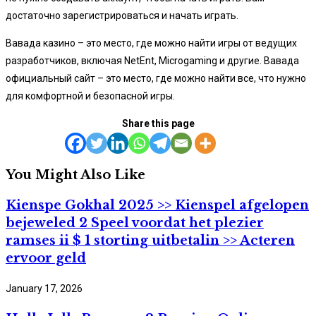
достаточно зарегистрироваться и начать играть.
Вавада казино – это место, где можно найти игры от ведущих
разработчиков, включая NetEnt, Microgaming и другие. Вавада
официальный сайт – это место, где можно найти все, что нужно
для комфортной и безопасной игры.
Share this page
You Might Also Like
Kienspe Gokhal 2025 >> Kienspel afgelopen
bejeweled 2 Speel voordat het plezier
ramses ii $ 1 storting uitbetalin >> Acteren
ervoor geld
January 17, 2026