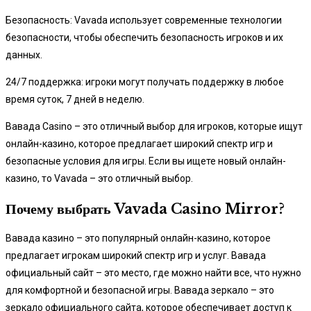
Безопасность: Vavada использует современные технологии
безопасности, чтобы обеспечить безопасность игроков и их
данных.
24/7 поддержка: игроки могут получать поддержку в любое
время суток, 7 дней в неделю.
Вавада Casino – это отличный выбор для игроков, которые ищут
онлайн-казино, которое предлагает широкий спектр игр и
безопасные условия для игры. Если вы ищете новый онлайн-
казино, то Vavada – это отличный выбор.
Почему выбрать Vavada Casino Mirror?
Вавада казино – это популярный онлайн-казино, которое
предлагает игрокам широкий спектр игр и услуг. Вавада
официальный сайт – это место, где можно найти все, что нужно
для комфортной и безопасной игры. Вавада зеркало – это
зеркало официального сайта, которое обеспечивает доступ к