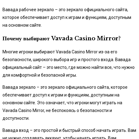
Вавада рабочее зеркало – это зеркало официального сайта,
которое обеспечивает доступ к играм и функциям, доступным
на основном сайте.
Почему выбирают Vavada Casino Mirror?
Многие игроки выбирают Vavada Casino Mirror из-за его
безопасности, широкого выбора игр и простого входа. Вавада
официальный сайт – это место, где можно найти все, что нужно
для комфортной и безопасной игры.
Вавада зеркало – это зеркало официального сайта, которое
обеспечивает доступ к играм и функциям, доступным на
основном сайте. Это означает, что игроки могут играть на
Vavada Casino Mirror, не беспокоясь о безопасности и
доступности.
Вавада вход – это простой и быстрый способ начать играть. Вам
не нужно создавать аккаунт, чтобы начать играть. Вам