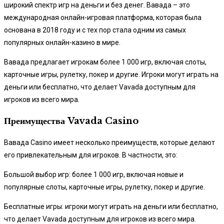
широкий спектр игр на деньги и без денег. Вавада – это
международная онлайн-игровая платформа, которая была
основана в 2018 году и с тех пор стала одним из самых
популярных онлайн-казино в мире.
Вавада предлагает игрокам более 1 000 игр, включая слоты,
карточные игры, рулетку, покер и другие. Игроки могут играть на
деньги или бесплатно, что делает Vavada доступным для
игроков из всего мира.
Преимущества Vavada Casino
Вавада Casino имеет несколько преимуществ, которые делают
его привлекательным для игроков. В частности, это:
Большой выбор игр: более 1 000 игр, включая новые и
популярные слоты, карточные игры, рулетку, покер и другие.
Бесплатные игры: игроки могут играть на деньги или бесплатно,
что делает Vavada доступным для игроков из всего мира.