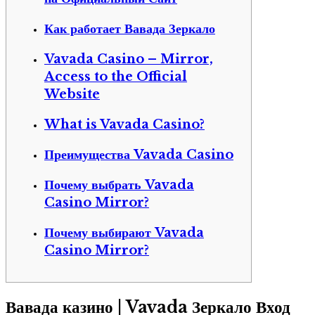
Как работает Вавада Зеркало
Vavada Casino – Mirror,
Access to the Official
Website
What is Vavada Casino?
Преимущества Vavada Casino
Почему выбрать Vavada
Casino Mirror?
Почему выбирают Vavada
Casino Mirror?
Вавада казино | Vavada Зеркало Вход