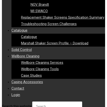
NOV Brandt
MI SWACO
Replacement Shaker Screens Specification Summary
Troubleshooting Screen Challenges
Catalogue
Catalogue
Marshall Shaker Screen Profile – Download
Solid Control
Wellbore Cleaning
Wellbore Cleaning Services
Wellbore Cleaning Tools
Case Studies
Casing Accessories
Contact
Login
Search this website