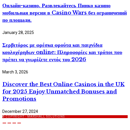
Онлайн-казино. Развлекайтесь Пинко казино
мобильная версия в Casino Wars без ограничений
по площади.
January 28, 2025
Σερβιτόρος με φρέσκα φρούτα και παιχνίδια
κουλοχέρηδων online: Πληροφορίες και τρόποι που
πρέπει να γνωρίζετε εντός του 2026
March 3, 2026
Discover the Best Online Casinos in the UK
for 2025 Enjoy Unmatched Bonuses and
Promotions
December 27, 2024
© COPYRIGHT - MARSHALL SOLUTIONS