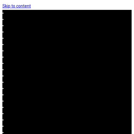
Skip to content