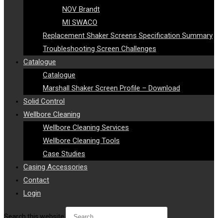
NOV Brandt
MI SWACO
Replacement Shaker Screens Specification Summary
Troubleshooting Screen Challenges
Catalogue
Catalogue
Marshall Shaker Screen Profile – Download
Solid Control
Wellbore Cleaning
Wellbore Cleaning Services
Wellbore Cleaning Tools
Case Studies
Casing Accessories
Contact
Login
Search this website