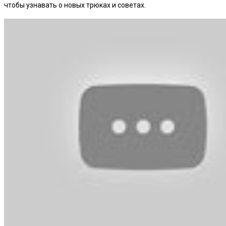
чтобы узнавать о новых трюках и советах.