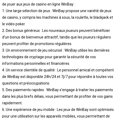
de jouer aux jeux de casino en ligne WinBay :
1. Une large sélection de jeux : WinBay propose une variété de jeux
de casino, y compris les machines à sous, la roulette, le blackjack et
le vidéo poker.
2. Des bonus généreux : Les nouveaux joueurs peuvent bénéficier
d’un bonus de bienvenue attractif, tandis que les joueurs réguliers
peuvent profiter de promotions régulières.
3. Un environnement de jeu sécurisé : WinBay utilise les dernières
technologies de cryptage pour garantir la sécurité de vos
informations personnelles et financières.
4. Un service clientèle de qualité : Le personnel amical et compétent
de WinBay est disponible 24h/24 et 7j/7 pour répondre à toutes vos
questions et préoccupations.
5. Des paiements rapides : WinBay s’engage à traiter les paiements
dans les plus brefs délais, vous permettant de profiter de vos gains
rapidement.
6. Une expérience de jeu mobile : Les jeux de WinBay sont optimisés
pour une utilisation sur les appareils mobiles, vous permettant de