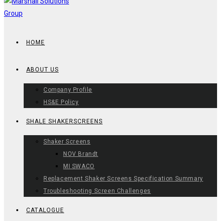
HOME
ABOUT US
Company Profile
HS&E Policy
SHALE SHAKERSCREENS
Shaker Screens
NOV Brandt
MI SWACO
Replacement Shaker Screens Specification Summary
Troubleshooting Screen Challenges
CATALOGUE