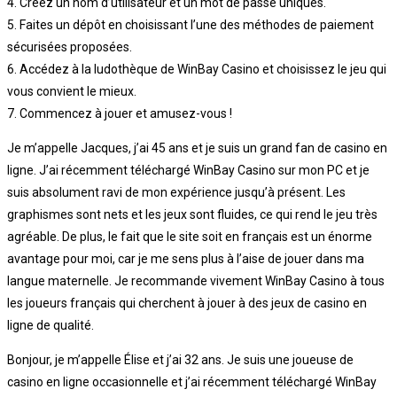
4. Créez un nom d’utilisateur et un mot de passe uniques.
5. Faites un dépôt en choisissant l’une des méthodes de paiement
sécurisées proposées.
6. Accédez à la ludothèque de WinBay Casino et choisissez le jeu qui
vous convient le mieux.
7. Commencez à jouer et amusez-vous !
Je m’appelle Jacques, j’ai 45 ans et je suis un grand fan de casino en
ligne. J’ai récemment téléchargé WinBay Casino sur mon PC et je
suis absolument ravi de mon expérience jusqu’à présent. Les
graphismes sont nets et les jeux sont fluides, ce qui rend le jeu très
agréable. De plus, le fait que le site soit en français est un énorme
avantage pour moi, car je me sens plus à l’aise de jouer dans ma
langue maternelle. Je recommande vivement WinBay Casino à tous
les joueurs français qui cherchent à jouer à des jeux de casino en
ligne de qualité.
Bonjour, je m’appelle Élise et j’ai 32 ans. Je suis une joueuse de
casino en ligne occasionnelle et j’ai récemment téléchargé WinBay