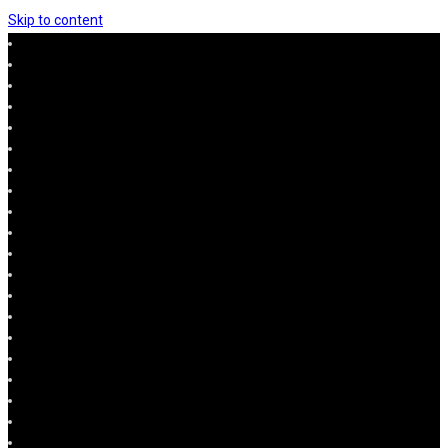
Skip to content