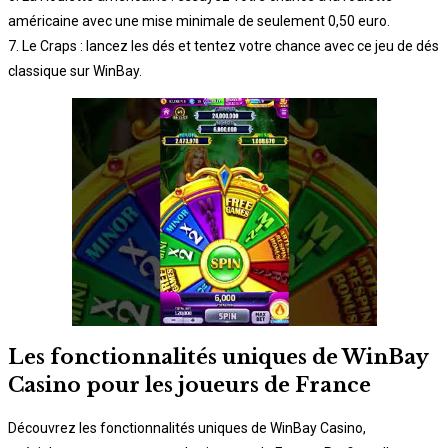
américaine avec une mise minimale de seulement 0,50 euro.
7. Le Craps : lancez les dés et tentez votre chance avec ce jeu de dés
classique sur WinBay.
Les fonctionnalités uniques de WinBay
Casino pour les joueurs de France
Découvrez les fonctionnalités uniques de WinBay Casino,