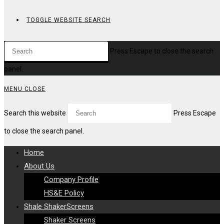
TOGGLE WEBSITE SEARCH
Press Escape to close the search
panel.
MENU
CLOSE
Search this website
Press Escape
to close the search panel.
Home
About Us
Company Profile
HS&E Policy
Shale ShakerScreens
Shaker Screens