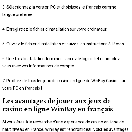
3. Sélectionnez la version PC et choisissez le français comme
langue préférée.
4. Enregistrez le fichier d’installation sur votre ordinateur.
5. Ouvrez le fichier d’installation et suivez les instructions à l’écran.
6. Une fois l’installation terminée, lancez le logiciel et connectez-
vous avec vos informations de compte.
7. Profitez de tous les jeux de casino en ligne de WinBay Casino sur
votre PC en français !
Les avantages de jouer aux jeux de
casino en ligne WinBay en français
Si vous êtes à la recherche d’une expérience de casino en ligne de
haut niveau en France, WinBay est l’endroit idéal. Voici les avantages