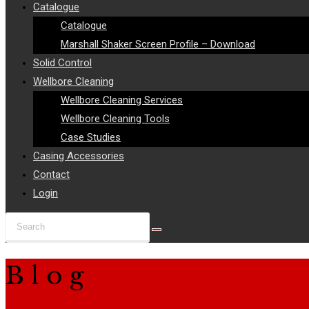
Catalogue
Catalogue
Marshall Shaker Screen Profile – Download
Solid Control
Wellbore Cleaning
Wellbore Cleaning Services
Wellbore Cleaning Tools
Case Studies
Casing Accessories
Contact
Login
Search
this
website
Blog