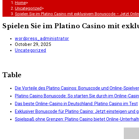
Home
>
Uncategorized
>
Spielen Sie im Platino Casino mit exklusivem Bonuscode – Jetzt Onli
Spielen Sie im Platino Casino mit exk
Post
wordpress_administrator
author:
Post
October 29, 2025
published:
Post
Uncategorized
category:
Table
Die Vorteile des Platino Casinos: Bonuscode und Online-Spielv
Platino Casino Bonuscode: So starten Sie durch im Online-Casi
Das beste Online-Casino in Deutschland: Platino Casino im Test
Exklusiver Bonuscode für Platino Casino: Jetzt einsteigen und
Spielspaß ohne Grenzen: Platino Casino bietet Online-Unterhalt