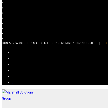
DUN & BRADSTREET: MARSHALL D-U-N-S NUMBER - 851998668 ____|____