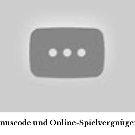
 Bonuscode und Online-Spielvergnüge