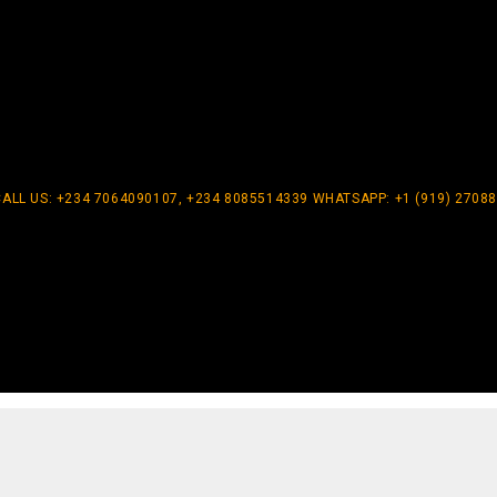
CALL US: +234 7064090107, +234 8085514339 WHATSAPP: +1 (919) 2708