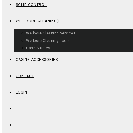
SOLID CONTROL
WELLBORE CLEANING
Wellbore Cleaning Services
Wellbore Cleaning Tools
Case Studies
CASING ACCESSORIES
CONTACT
LOGIN
TOGGLE