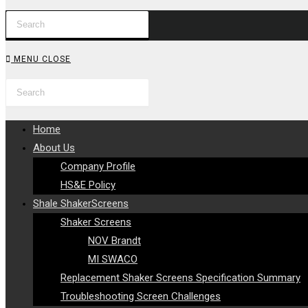
Press
WEBSITE
Escape
to
SEARCH
MENU
CLOSE
close
Search
Press
the
this
Escape
search
website
to
panel.
Home
close
About Us
the
Company Profile
search
HS&E Policy
panel.
Shale ShakerScreens
Shaker Screens
NOV Brandt
MI SWACO
Replacement Shaker Screens Specification Summary
Troubleshooting Screen Challenges