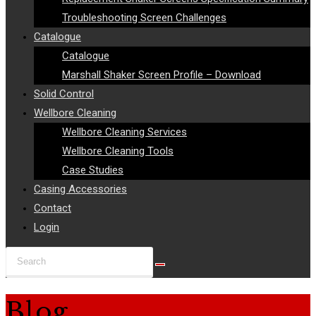
Troubleshooting Screen Challenges
Catalogue
Catalogue
Marshall Shaker Screen Profile – Download
Solid Control
Wellbore Cleaning
Wellbore Cleaning Services
Wellbore Cleaning Tools
Case Studies
Casing Accessories
Contact
Login
Search
this
website
Blog