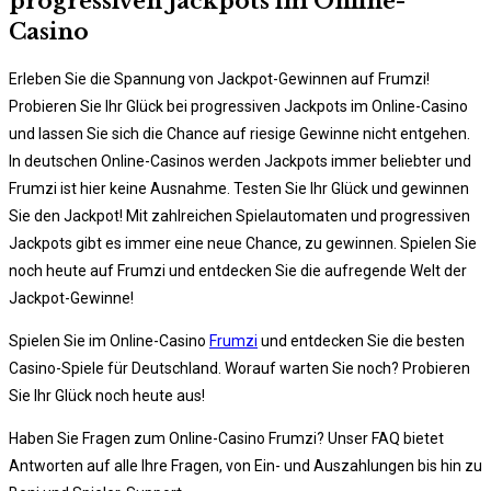
progressiven Jackpots im Online-
Casino
Erleben Sie die Spannung von Jackpot-Gewinnen auf Frumzi!
Probieren Sie Ihr Glück bei progressiven Jackpots im Online-Casino
und lassen Sie sich die Chance auf riesige Gewinne nicht entgehen.
In deutschen Online-Casinos werden Jackpots immer beliebter und
Frumzi ist hier keine Ausnahme. Testen Sie Ihr Glück und gewinnen
Sie den Jackpot! Mit zahlreichen Spielautomaten und progressiven
Jackpots gibt es immer eine neue Chance, zu gewinnen. Spielen Sie
noch heute auf Frumzi und entdecken Sie die aufregende Welt der
Jackpot-Gewinne!
Spielen Sie im Online-Casino
Frumzi
und entdecken Sie die besten
Casino-Spiele für Deutschland. Worauf warten Sie noch? Probieren
Sie Ihr Glück noch heute aus!
Haben Sie Fragen zum Online-Casino Frumzi? Unser FAQ bietet
Antworten auf alle Ihre Fragen, von Ein- und Auszahlungen bis hin zu