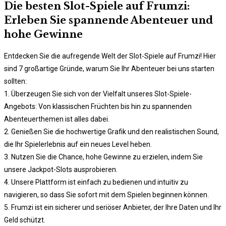
Die besten Slot-Spiele auf Frumzi:
Erleben Sie spannende Abenteuer und
hohe Gewinne
Entdecken Sie die aufregende Welt der Slot-Spiele auf Frumzi! Hier
sind 7 großartige Gründe, warum Sie Ihr Abenteuer bei uns starten
sollten:
1. Überzeugen Sie sich von der Vielfalt unseres Slot-Spiele-
Angebots: Von klassischen Früchten bis hin zu spannenden
Abenteuerthemen ist alles dabei.
2. Genießen Sie die hochwertige Grafik und den realistischen Sound,
die Ihr Spielerlebnis auf ein neues Level heben.
3. Nutzen Sie die Chance, hohe Gewinne zu erzielen, indem Sie
unsere Jackpot-Slots ausprobieren.
4. Unsere Plattform ist einfach zu bedienen und intuitiv zu
navigieren, so dass Sie sofort mit dem Spielen beginnen können.
5. Frumzi ist ein sicherer und seriöser Anbieter, der Ihre Daten und Ihr
Geld schützt.