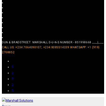
DUN & BRADSTREET: MARSHALL D-U-N-S NUMBER - 851998668 ____|____
CALL US: +234 7064090107, +234 8085514339 WHATSAPP: +1 (919)
2708852