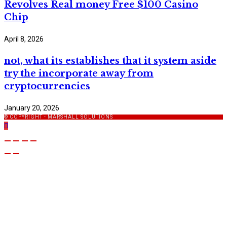
Revolves Real money Free $100 Casino
Chip
April 8, 2026
not, what its establishes that it system aside
try the incorporate away from
cryptocurrencies
January 20, 2026
© COPYRIGHT - MARSHALL SOLUTIONS