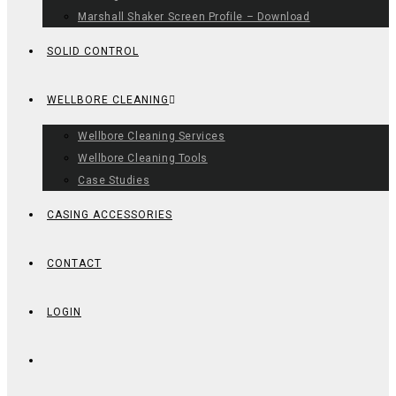
Marshall Shaker Screen Profile – Download
SOLID CONTROL
WELLBORE CLEANING
Wellbore Cleaning Services
Wellbore Cleaning Tools
Case Studies
CASING ACCESSORIES
CONTACT
LOGIN