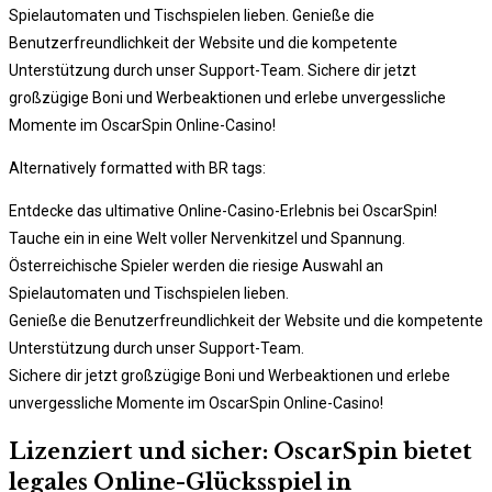
Spielautomaten und Tischspielen lieben. Genieße die
Benutzerfreundlichkeit der Website und die kompetente
Unterstützung durch unser Support-Team. Sichere dir jetzt
großzügige Boni und Werbeaktionen und erlebe unvergessliche
Momente im OscarSpin Online-Casino!
Alternatively formatted with BR tags:
Entdecke das ultimative Online-Casino-Erlebnis bei OscarSpin!
Tauche ein in eine Welt voller Nervenkitzel und Spannung.
Österreichische Spieler werden die riesige Auswahl an
Spielautomaten und Tischspielen lieben.
Genieße die Benutzerfreundlichkeit der Website und die kompetente
Unterstützung durch unser Support-Team.
Sichere dir jetzt großzügige Boni und Werbeaktionen und erlebe
unvergessliche Momente im OscarSpin Online-Casino!
Lizenziert und sicher: OscarSpin bietet
legales Online-Glücksspiel in