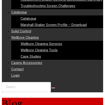
Troubleshooting Screen Challenges
Catalogue
Catalogue
Marshall Shaker Screen Profile – Download
Solid Control
Wellbore Cleaning
Wellbore Cleaning Services
Wellbore Cleaning Tools
Case Studies
Casing Accessories
Contact
Login
Search
this
website
Blog