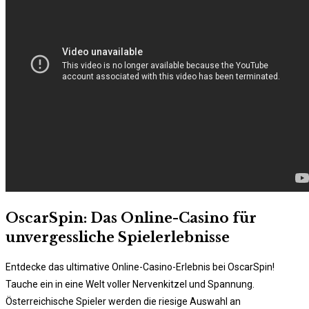
OscarSpin: Das Online-Casino für
unvergessliche Spielerlebnisse
Entdecke das ultimative Online-Casino-Erlebnis bei OscarSpin!
Tauche ein in eine Welt voller Nervenkitzel und Spannung.
Österreichische Spieler werden die riesige Auswahl an