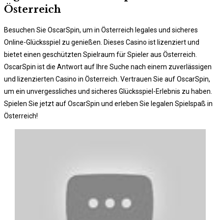
Österreich
Besuchen Sie OscarSpin, um in Österreich legales und sicheres
Online-Glücksspiel zu genießen. Dieses Casino ist lizenziert und
bietet einen geschützten Spielraum für Spieler aus Österreich.
OscarSpin ist die Antwort auf Ihre Suche nach einem zuverlässigen
und lizenzierten Casino in Österreich. Vertrauen Sie auf OscarSpin,
um ein unvergessliches und sicheres Glücksspiel-Erlebnis zu haben.
Spielen Sie jetzt auf OscarSpin und erleben Sie legalen Spielspaß in
Österreich!