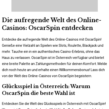
Die aufregende Welt des Online-
Casinos: OscarSpin entdecken
Entdecke die aufregende Welt des Online-Casinos mit OscarSpin!
Genieße eine Vielzahl an Spielen wie Slots, Roulette, Blackjack und
mehr. Tauche ein in ein authentisches Casino-Erlebnis, ohne das
Haus zu verlassen. OscarSpin ist in Österreich verfügbar und bietet
eine breite Palette an Zahlungsmethoden für deinen Komfort. Melde
dich noch heute an und erhalte einen Willkommensbonus! Lass dich
von der Welt des Online-Casinos von OscarSpin begeistern.
Glücksspiel in Österreich: Warum
OscarSpin die beste Wahl ist
Entdecken Sie die Welt des Glücksspiels in Österreich mit OscarSpin!