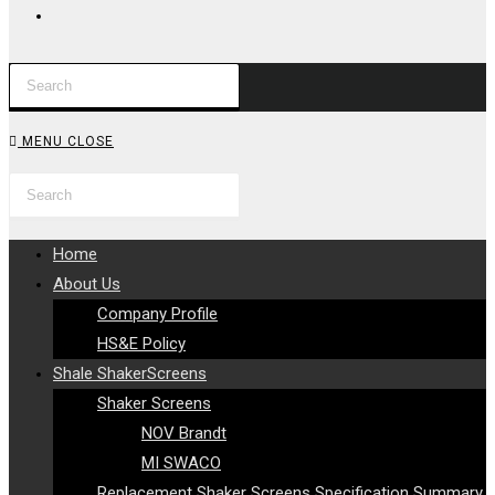
TOGGLE
Press
WEBSITE
Escape
to
SEARCH
MENU
CLOSE
close
Search
Press
the
this
Escape
search
website
to
panel.
Home
close
About Us
the
Company Profile
search
HS&E Policy
panel.
Shale ShakerScreens
Shaker Screens
NOV Brandt
MI SWACO
Replacement Shaker Screens Specification Summary