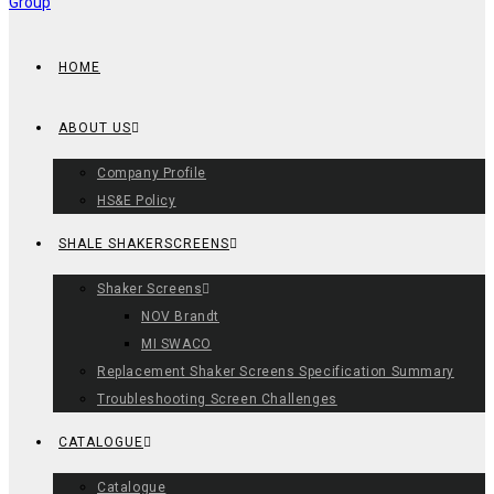
HOME
ABOUT US
Company Profile
HS&E Policy
SHALE SHAKERSCREENS
Shaker Screens
NOV Brandt
MI SWACO
Replacement Shaker Screens Specification Summary
Troubleshooting Screen Challenges
CATALOGUE
Catalogue