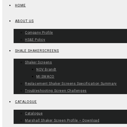
HOME
ABOUT US
Company Profile
HS&E Policy
SHALE SHAKERSCREENS
Shaker Screens
NOV Brandt
MI SWACO
Replacement Shaker Screens Specification Summary
Troubleshooting Screen Challenges
CATALOGUE
Catalogue
Marshall Shaker Screen Profile – Download