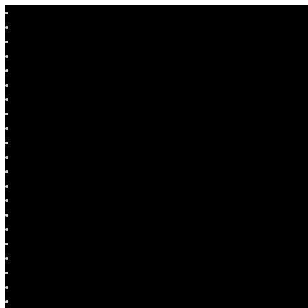
Skip
to
content