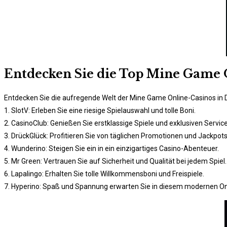
Entdecken Sie die Top Mine Game 
Entdecken Sie die aufregende Welt der Mine Game Online-Casinos in D
1. SlotV: Erleben Sie eine riesige Spielauswahl und tolle Boni.
2. CasinoClub: Genießen Sie erstklassige Spiele und exklusiven Service
3. DrückGlück: Profitieren Sie von täglichen Promotionen und Jackpots
4. Wunderino: Steigen Sie ein in ein einzigartiges Casino-Abenteuer.
5. Mr Green: Vertrauen Sie auf Sicherheit und Qualität bei jedem Spiel.
6. Lapalingo: Erhalten Sie tolle Willkommensboni und Freispiele.
7. Hyperino: Spaß und Spannung erwarten Sie in diesem modernen On