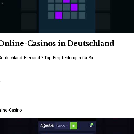
Online-Casinos in Deutschland
eutschland. Hier sind 7 Top-Empfehlungen für Sie:
.
.
line-Casino.