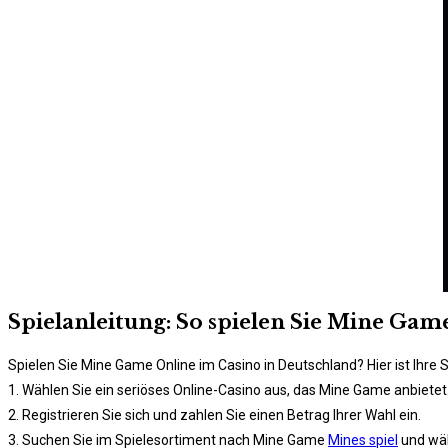
Spielanleitung: So spielen Sie Mine Gam
Spielen Sie Mine Game Online im Casino in Deutschland? Hier ist Ihre S
1. Wählen Sie ein seriöses Online-Casino aus, das Mine Game anbietet
2. Registrieren Sie sich und zahlen Sie einen Betrag Ihrer Wahl ein.
3. Suchen Sie im Spielesortiment nach Mine Game
Mines spiel
und wäh