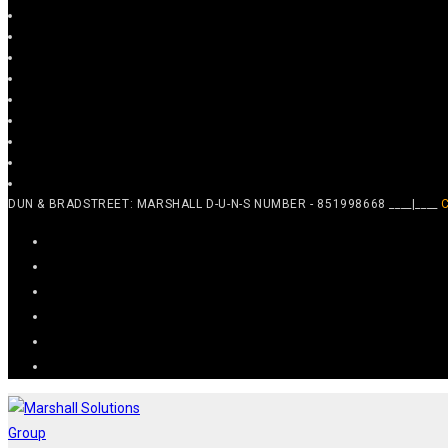
DUN & BRADSTREET: MARSHALL D-U-N-S NUMBER - 851998668 ____|____