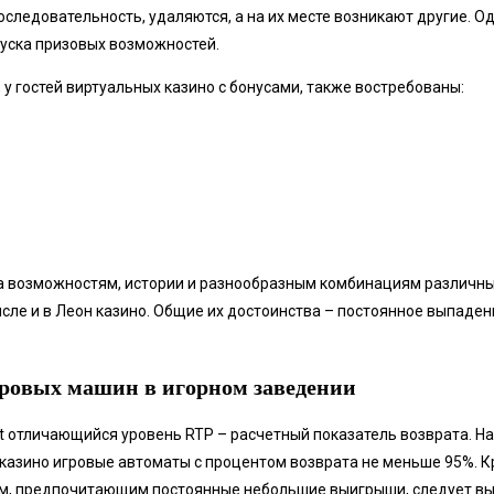
оследовательность, удаляются, а на их месте возникают другие. 
уска призовых возможностей.
у гостей виртуальных казино с бонусами, также востребованы:
ра возможностям, истории и разнообразным комбинациям различн
исле и в Леон казино. Общие их достоинства – постоянное выпад
гровых машин в игорном заведении
et отличающийся уровень RTP – расчетный показатель возврата. Н
казино игровые автоматы с процентом возврата не меньше 95%. К
ам, предпочитающим постоянные небольшие выигрыши, следует выб