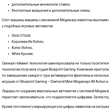
дополнительные множители ставок.
бесплатные вращения и дополнительные спины.
Слот-машины машины с механикой Megaways известны высоким п
у подобных игровых автоматов:
Slots O’Gold;
Королева Из Riches;
Aztec Riches;
White Кролик.
Свежая гейминг технология заинтересовала не только посетител
технологии получила студия Blueprint Gaming. Компания приступи
по завершению каждого тура активируются фриспины в нескольки
игрушек от Blueprint Gaming – Diamond Mine Megaways All Action и 
Лидеры по созданию виртуальных автоматов с системой Megaways
перестает увеличиваться, что подкрепляется цифрами. Затем п
Кроме постоянного варьирующегося цифры символов на катушках у