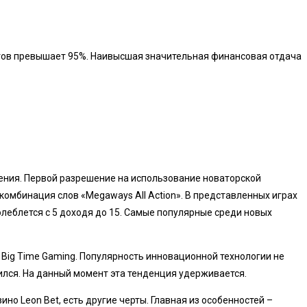
тов превышает 95%. Наивысшая значительная финансовая отдача
чения. Первой разрешение на использование новаторской
 комбинация слов «Megaways All Action». В представленных играх
леблется с 5 доходя до 15. Самые популярные среди новых
 Big Time Gaming. Популярность инновационной технологии не
ился. На данный момент эта тенденция удерживается.
о Leon Bet, есть другие черты. Главная из особенностей –