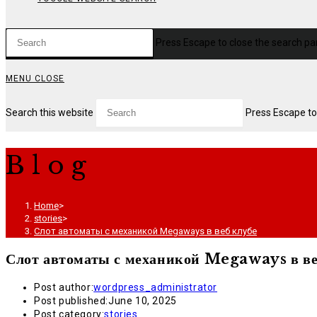
Press Escape to close the search pa
MENU
CLOSE
Search this website
Press Escape to
Blog
Home
>
stories
>
Слот автоматы с механикой Megaways в веб клубе
Слот автоматы с механикой Megaways в ве
Post author:
wordpress_administrator
Post published:
June 10, 2025
Post category:
stories