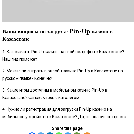
Ваши вопросы по загрузке Pin-Up казино в
Казахстане
1. Как скачать Pin-Up казино на свой смартфон в Казахстане?
Наш гид поможет
2. Можно ли сыграть в онлайн казино Pin-Up в Казахстане на
русском языке? Конечно!
3. Какие игры доступны в мобильном казино Pin-Up в
Казахстане? Ознакомтесь с каталогом
4. Нужна ли регистрация для загрузки Pin-Up казино на
мобильное устройство в Казахстане? Да, но она очень проста
Share this page