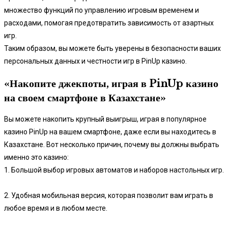
множество функций по управлению игровым временем и
расходами, помогая предотвратить зависимость от азартных
игр.
Таким образом, вы можете быть уверены в безопасности ваших
персональных данных и честности игр в PinUp казино.
«Накопите джекпоты, играя в PinUp казино
на своем смартфоне в Казахстане»
Вы можете накопить крупный выигрыш, играя в популярное
казино PinUp на вашем смартфоне, даже если вы находитесь в
Казахстане. Вот несколько причин, почему вы должны выбрать
именно это казино:
1. Большой выбор игровых автоматов и наборов настольных игр.
2. Удобная мобильная версия, которая позволит вам играть в
любое время и в любом месте.