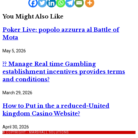
You Might Also Like
Poker Live: popolo azzurra al Battle of
Mota
May 5, 2026
?? Manage Real time Gambling
establishment incentives provides terms
and conditions?
March 29, 2026
How to Put in the a reduced-United
kingdom Casino Website?
April 30, 2026
© COPYRIGHT - MARSHALL SOLUTIONS