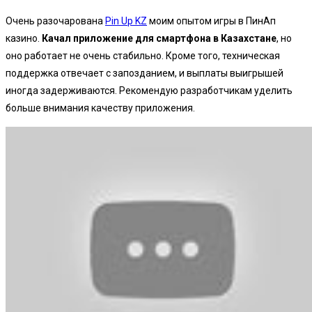
Очень разочарована
Pin Up KZ
моим опытом игры в ПинАп
казино.
Качал приложение для смартфона в Казахстане
, но
оно работает не очень стабильно. Кроме того, техническая
поддержка отвечает с запозданием, и выплаты выигрышей
иногда задерживаются. Рекомендую разработчикам уделить
больше внимания качеству приложения.