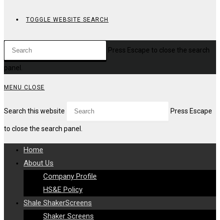
TOGGLE WEBSITE SEARCH
Press Escape to close the search
panel.
MENU
CLOSE
Search this website
Press Escape
to close the search panel.
Home
About Us
Company Profile
HS&E Policy
Shale ShakerScreens
Shaker Screens