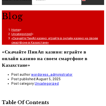
Blog
Home
>
Uncategorized
>
«Скачайте ПинАп казино: играйте в онлайн казино на своем
смартфоне в Казахстане»
«Скачайте ПинАп казино: играйте в
онлайн казино на своем смартфоне в
Казахстане»
Post author:
wordpress_administrator
Post published:
August 5, 2025
Post category:
Uncategorized
Table Of Contents