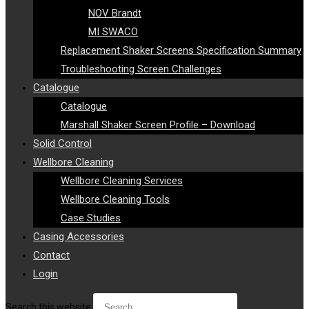
NOV Brandt
MI SWACO
Replacement Shaker Screens Specification Summary
Troubleshooting Screen Challenges
Catalogue
Catalogue
Marshall Shaker Screen Profile – Download
Solid Control
Wellbore Cleaning
Wellbore Cleaning Services
Wellbore Cleaning Tools
Case Studies
Casing Accessories
Contact
Login
Search this website