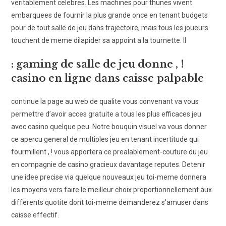
veritablement celebres. Les machines pour thunes vivent
embarquees de fournir la plus grande once en tenant budgets
pour de tout salle de jeu dans trajectoire, mais tous les joueurs
touchent de meme dilapider sa appoint a la tournette. Il
: gaming de salle de jeu donne , !
casino en ligne dans caisse palpable
continue la page au web de qualite vous convenant va vous
permettre d’avoir acces gratuite a tous les plus efficaces jeu
avec casino quelque peu. Notre bouquin visuel va vous donner
ce apercu general de multiples jeu en tenant incertitude qui
fourmillent , ! vous apportera ce prealablement-couture du jeu
en compagnie de casino gracieux davantage reputes. Detenir
une idee precise via quelque nouveaux jeu toi-meme donnera
les moyens vers faire le meilleur choix proportionnellement aux
differents quotite dont toi-meme demanderez s’amuser dans
caisse effectif.