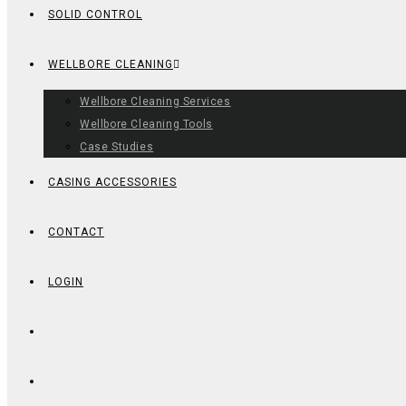
SOLID CONTROL
WELLBORE CLEANING
Wellbore Cleaning Services
Wellbore Cleaning Tools
Case Studies
CASING ACCESSORIES
CONTACT
LOGIN
TOGGLE