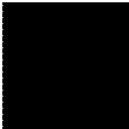
Skip
to
content