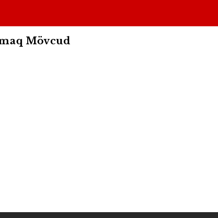
amaq Mövcud