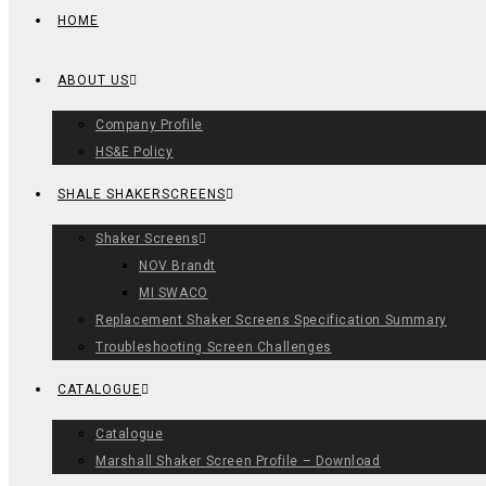
HOME
ABOUT US
Company Profile
HS&E Policy
SHALE SHAKERSCREENS
Shaker Screens
NOV Brandt
MI SWACO
Replacement Shaker Screens Specification Summary
Troubleshooting Screen Challenges
CATALOGUE
Catalogue
Marshall Shaker Screen Profile – Download