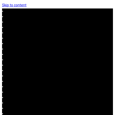
Skip to content