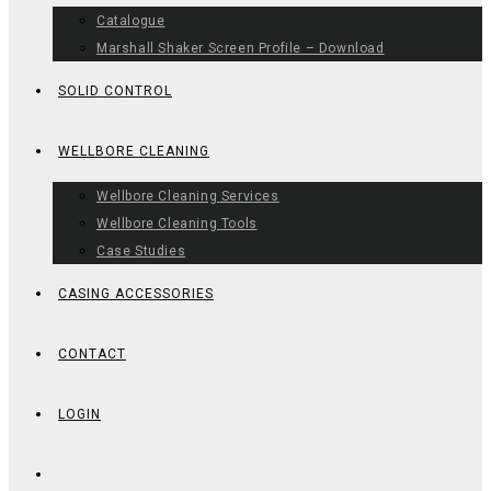
Catalogue
Marshall Shaker Screen Profile – Download
SOLID CONTROL
WELLBORE CLEANING
Wellbore Cleaning Services
Wellbore Cleaning Tools
Case Studies
CASING ACCESSORIES
CONTACT
LOGIN