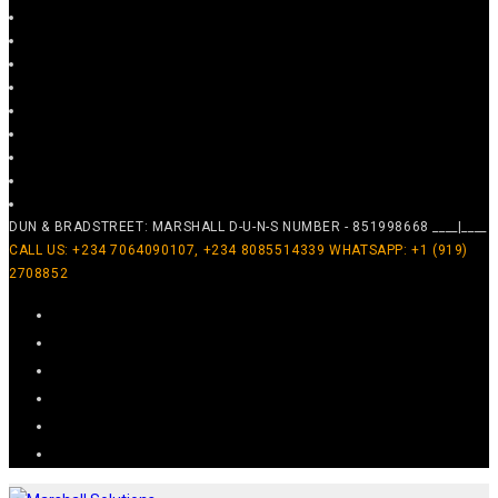
DUN & BRADSTREET: MARSHALL D-U-N-S NUMBER - 851998668 ____|____
CALL US: +234 7064090107, +234 8085514339 WHATSAPP: +1 (919)
2708852