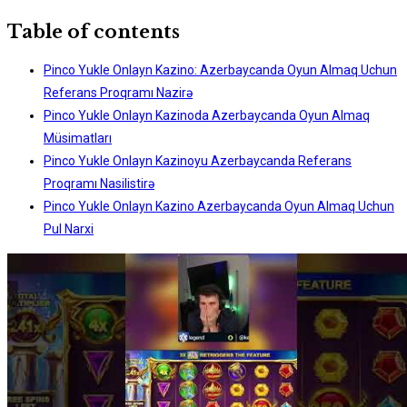
Table of contents
Pinco Yukle Onlayn Kazino: Azerbaycanda Oyun Almaq Uchun
Referans Proqramı Nazirə
Pinco Yukle Onlayn Kazinoda Azerbaycanda Oyun Almaq
Müsimatları
Pinco Yukle Onlayn Kazinoyu Azerbaycanda Referans
Proqramı Nasilistirə
Pinco Yukle Onlayn Kazino Azerbaycanda Oyun Almaq Uchun
Pul Narxi