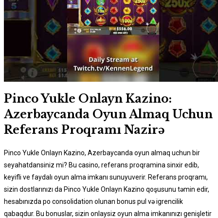
Pinco Yukle Onlayn Kazino:
Azerbaycanda Oyun Almaq Uchun
Referans Proqramı Nazirə
Pinco Yukle Onlayn Kazino, Azerbaycanda oyun almaq uchun bir
seyahatdansiniz mi? Bu casino, referans proqramina sinxir edib,
keyifli ve faydalı oyun alma imkanı sunuyuverir. Referans proqramı,
sizin dostlarınızı da Pinco Yukle Onlayn Kazino qoşusunu təmin edir,
hesabınızda po consolidation olunan bonus pul və igrencilik
qabaqdur. Bu bonuslar, sizin onlaysiz oyun alma imkanınızı genişletir