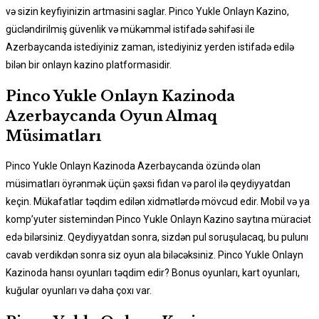
və sizin keyfiyinizin artmasini saglar. Pinco Yukle Onlayn Kazino,
gücləndirilmiş güvenlik və mükəmməl istifadə səhifəsi ile
Azerbaycanda istediyiniz zaman, istediyiniz yerden istifadə edilə
bilən bir onlayn kazino platformasidir.
Pinco Yukle Onlayn Kazinoda
Azerbaycanda Oyun Almaq
Müsimatları
Pinco Yukle Onlayn Kazinoda Azerbaycanda özündə olan
müsimatları öyrənmək üçün şəxsi fidan və parol ilə qeydiyyatdan
keçin. Mükafatlar təqdim edilən xidmətlərdə mövcud edir. Mobil və ya
komp’yuter sistemindən Pinco Yukle Onlayn Kazino saytına müraciət
edə bilərsiniz. Qeydiyyatdan sonra, sizdən pul soruşulacaq, bu pulunı
cavab verdikdən sonra siz oyun ala biləcəksiniz. Pinco Yukle Onlayn
Kazinoda hansı oyunları təqdim edir? Bonus oyunları, kart oyunları,
kuğular oyunları və daha çoxı var.