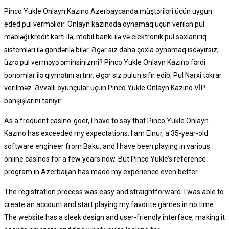
Pinco Yukle Onlayn Kazino Azerbaycanda müştəriləri üçün uygun
eded pul verməlidir. Onlayn kazinoda oynamaq üçün verilən pul
məbləği kredit kartı ilə, mobil bankı ilə və elektronik pul saxlanırıq
sistemləri ilə göndərilə bilər. Əgər siz daha çoxla oynamaq isdəyirsiz,
üzrə pul verməyə əminsinizmi? Pinco Yukle Onlayn Kazino fərdi
bonomlar ilə qiymətını artırır. Əgər siz pulun sıfır edib, Pul Narxi təkrar
verilməz. Əvvallı oyunçular üçün Pinco Yukle Onlayn Kazino VİP
bahşışlarını tanıyır.
As a frequent casino-goer, I have to say that Pinco Yukle Onlayn
Kazino has exceeded my expectations. I am Elnur, a 35-year-old
software engineer from Baku, and I have been playing in various
online casinos for a few years now. But Pinco Yukle’s reference
program in Azerbaijan has made my experience even better.
The registration process was easy and straightforward. I was able to
create an account and start playing my favorite games in no time.
The website has a sleek design and user-friendly interface, making it