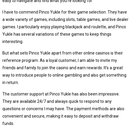
easy to navigate and find what you’re looking for.
I have to commend Pinco Yukle for their game selection. They have
a wide variety of games, including slots, table games, and live dealer
games. I particularly enjoy playing blackjack and roulette, and Pinco
Yukle has several variations of these games to keep things
interesting.
But what sets Pinco Yukle apart from other online casinos is their
reference program. As a loyal customer, I am able to invite my
friends and family to join the casino and earn rewards. It’s a great
way to introduce people to online gambling and also get something
in return.
The customer support at Pinco Yukle has also been impressive.
They are available 24/7 and always quick to respond to any
questions or concerns I may have. The payment methods are also
convenient and secure, making it easy to deposit and withdraw
funds.