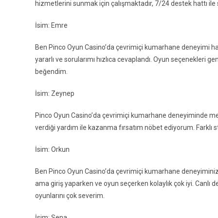
hizmetlerini sunmak için çalışmaktadır, 7/24 destek hattı ile
İsim: Emre
Ben Pinco Oyun Casino’da çevrimiçi kumarhane deneyimi hakk
yararlı ve sorularımı hızlıca cevaplandı. Oyun seçenekleri gen
beğendim.
İsim: Zeynep
Pinco Oyun Casino’da çevrimiçi kumarhane deneyiminde memnu
verdiği yardım ile kazanma fırsatım nöbet ediyorum. Farklı s
İsim: Orkun
Ben Pinco Oyun Casino’da çevrimiçi kumarhane deneyiminizd
ama giriş yaparken ve oyun seçerken kolaylık çok iyi. Canlı de
oyunlarını çok severim.
İsim: Sena