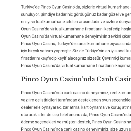
Türkiye’de Pinco Oyun Casino’da, sizlerle virtual kumarhane 
sunuluyor. Şimdiye kadar hiç gördüğünüz kadar güzel ve gerç
en iyi virtual kumarhane siteleri arasındadır ve sizlere dünya
Oyun Casino’da virtual kumarhane fırsatlarını keşfedip hoşlan
Oyun Casino’da virtual kumarhane deneyiminin zevkini çıka
Pinco Oyun Casino, Türkiye’de sanal kumarhane piyasasında ö
için birçok yatırım yapmıştır. Siz de Türkiye’nin en iyi san
fırsatlarını keşfedip keyif alacağınız sizesür. Çevrimiçi kum
Pinco Oyun Casino’da virtual kumarhane fırsatlarını kaçırma
Pinco Oyun Casino’nda Canlı Cas
Pinco Oyun Casino’nda canlı casino deneyiminiz, reel zaman i
yazılım gelistiricileri tarafından desteklenen oyun seçenekler
dealerlerle oynayarak, zar atma, kart oynama ve kuruş atma
oturarak ister de cep telefonunuzda, Pinco Oyun Casino’nda ca
ödeme seçenekleri ve müşteri destek, Pinco Oyun Casino’nın
Pinco Oyun Casino’nda canlı casino deneyiminiz, size uzun süre