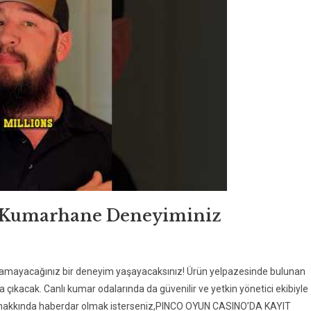
e Kumarhane Deneyiminiz
amayacağınız bir deneyim yaşayacaksınız! Ürün yelpazesinde bulunan
zda çıkacak. Canlı kumar odalarında da güvenilir ve yetkin yönetici ekibiyle
slar hakkında haberdar olmak isterseniz,PINCO OYUN CASINO’DA KAYIT