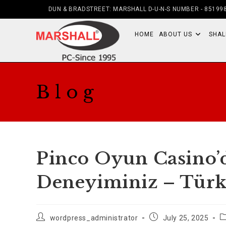
DUN & BRADSTREET: MARSHALL D-U-N-S NUMBER - 8519986
HOME
ABOUT US
SHAL
Blog
Pinco Oyun Casino’
Deneyiminiz – Türk
wordpress_administrator
July 25, 2025