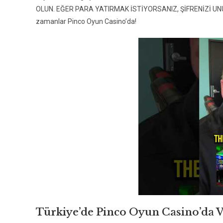
OLUN. EĞER PARA YATIRMAK İSTİYORSANIZ, ŞİFRENİZİ UNUTTUys
zamanlar Pinco Oyun Casino’da!
Türkiye’de Pinco Oyun Casino’da V