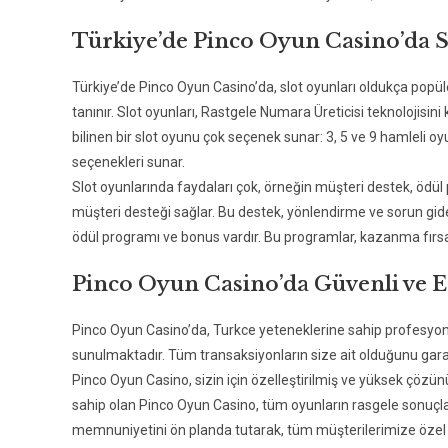
Türkiye’de Pinco Oyun Casino’da S
Türkiye’de Pinco Oyun Casino’da, slot oyunları oldukça popül
tanınır. Slot oyunları, Rastgele Numara Üreticisi teknolojisini 
bilinen bir slot oyunu çok seçenek sunar: 3, 5 ve 9 hamleli o
seçenekleri sunar.
Slot oyunlarında faydaları çok, örneğin müşteri destek, ödül
müşteri desteği sağlar. Bu destek, yönlendirme ve sorun gi
ödül programı ve bonus vardır. Bu programlar, kazanma fırsat
Pinco Oyun Casino’da Güvenli ve 
Pinco Oyun Casino’da, Turkce yeteneklerine sahip profesyone
sunulmaktadır. Tüm transaksiyonların size ait olduğunu garan
Pinco Oyun Casino, sizin için özelleştirilmiş ve yüksek çözün
sahip olan Pinco Oyun Casino, tüm oyunların rasgele sonuçla
memnuniyetini ön planda tutarak, tüm müşterilerimize özel tek