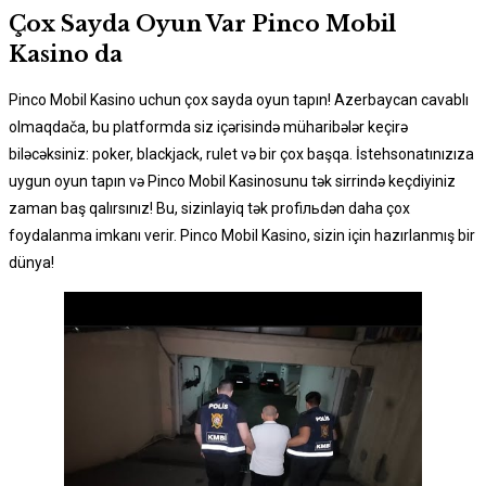
Çox Sayda Oyun Var Pinco Mobil
Kasino da
Pinco Mobil Kasino uchun çox sayda oyun tapın! Azerbaycan cavablı
olmaqdača, bu platformda siz içərisində müharibələr keçirə
biləcəksiniz: poker, blackjack, rulet və bir çox başqa. İstehsonatınızıza
uygun oyun tapın və Pinco Mobil Kasinosunu tək sirrində keçdiyiniz
zaman baş qalırsınız! Bu, sizinlayiq tək profiльdən daha çox
foydalanma imkanı verir. Pinco Mobil Kasino, sizin için hazırlanmış bir
dünya!