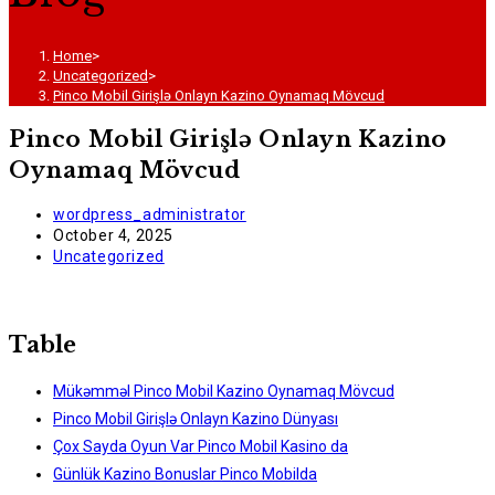
Home
>
Uncategorized
>
Pinco Mobil Girişlə Onlayn Kazino Oynamaq Mövcud
Pinco Mobil Girişlə Onlayn Kazino
Oynamaq Mövcud
Post
wordpress_administrator
author:
Post
October 4, 2025
published:
Post
Uncategorized
category:
Table
Mükəmməl Pinco Mobil Kazino Oynamaq Mövcud
Pinco Mobil Girişlə Onlayn Kazino Dünyası
Çox Sayda Oyun Var Pinco Mobil Kasino da
Günlük Kazino Bonuslar Pinco Mobilda