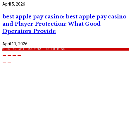
April 5, 2026
best apple pay casino: best apple pay casino
and Player Protection: What Good
Operators Provide
April 11, 2026
© COPYRIGHT - MARSHALL SOLUTIONS