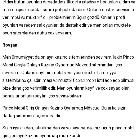
etdiyi bütün oyunları denədirdim. İlk defə istədiyim bonusları aldim və
mən də qısa müddət sonra pul-pul edərdim. Onların dəstək servisinin
verilməsi və müxtəlif dili problemlerim üçün çözdü. Onların profi
oyunları və rəqəmsal oyunları da dəstək edir və mən onları müxtəfə
oyun sitemlərdən daha çox sevirəm.
Rovşan :
Mən ümumiyyət da onlayn kazino sitemlərindən sevirəm, lakin Pinco
Mobil Girişlə Onlayn Kazino Oynamaq Mövcud sitemindəni çox
severəm. Onların saytının mobil versiyası muxtəlif əməliyyat
sistemlərinə çalışdırılması və müxtəlif cənələrdən istifadə edə bilməsi
bizə daha çox verimlilik edir. Mən oyunların keyfi və çox sayaq olan
bonuslar onların saytını çox sevinə bilirəm.
Pinco Mobil Giriş Onlayn Kazino Oynamaq Mövcud: Bu artıq sizin
dadaq sinaminiz üçün idealdir!
Sizin işsizlikdən, istirakhətdən və ya səyahətdəsiniz üçün pinco mobil
giriş onlayn kazino oynamaq mümkündür.