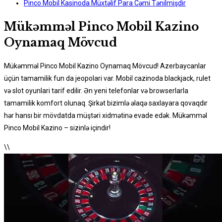
Pinco Mobil Kasinoda Müxtəlif Para Cəmi Tənilmişdir
Mükəmməl Pinco Mobil Kazino
Oynamaq Mövcud
Mükəmməl Pinco Mobil Kazino Oynamaq Mövcud! Azerbaycanlar
üçün tamamilik fun da jeopolari var. Mobil cazinoda blackjack, rulet
və slot oyunlari tarif edilir. Ən yeni telefonlar və browserlarla
tamamilik komfort olunaq. Şirkət bizimlə əlaqə saxlayara qovaqdır
hər hansı bir mövdatda müştəri xidmətinə evade edək. Mükəmməl
Pinco Mobil Kazino – sizinlə içindir!
\\