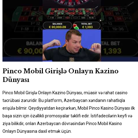
Pinco Mobil Girişlə Onlayn Kazino
Dünyası
Pinco Mobil Girişlə Onlayn Kazino Dünyası, müasir və rahat casino
təcrübəsi zəruridir. Bu platform, Azerbaycan xəndanın rahatlıqla
erişülə bilmir. Qeydiyyatdan keçirərkən, Mobil Pinco Kasino Dünyası ilk
başa sizin için özəllikli promosyalar təklifi edir. İstifadecilərin keyfi və
ziya bilikdir, onları Azerbaycan dövrəsindən Pinco Mobil Kasino
Onlayn Dünyasına daxil etmək üçün.