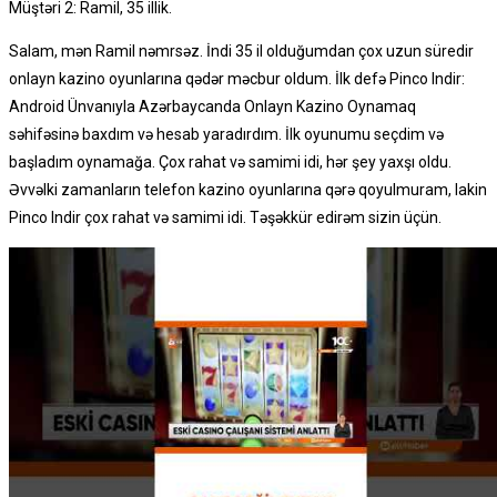
Müştəri 2: Ramil, 35 illik.
Salam, mən Ramil nəmrsəz. İndi 35 il olduğumdan çox uzun süredir
onlayn kazino oyunlarına qədər məcbur oldum. İlk defə Pinco Indir:
Android Ünvanıyla Azərbaycanda Onlayn Kazino Oynamaq
səhifəsinə baxdım və hesab yaradırdım. İlk oyunumu seçdim və
başladım oynamağa. Çox rahat və samimi idi, hər şey yaxşı oldu.
Əvvəlki zamanların telefon kazino oyunlarına qərə qoyulmuram, lakin
Pinco Indir çox rahat və samimi idi. Təşəkkür edirəm sizin üçün.