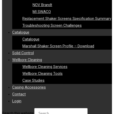
NOV Brandt
MI SWACO
Replacement Shaker Screens Specification Summary
Troubleshooting Screen Challenges
Catalogue
Catalogue
Marshall Shaker Screen Profile – Download
Solid Control
Wellbore Cleaning
Wellbore Cleaning Services
Wellbore Cleaning Tools
Case Studies
Casing Accessories
Contact
Login
Search this website