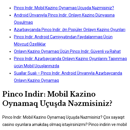
Pinco Indir: Mobil Kazino Oynamaq Uçuşda Nəzmisiniz?
Android Ünvanıyla Pinco Indir: Onlayn Kazino Dünyasına
Qoşulmaq
Azərbaycanda Pinco Indir: Ən Popüler Onlayn Kazino Oyunları
Pinco Indir: Android Cəmiyyətindən Faydalanmaq Üçün
Mövcud Özelliklər
Onlayn Kazino Oynamaq Üçün Pinco Indir: Güvenli və Rahat
Pinco Indir: Azərbaycanda Onlayn Kazino Oyunlarını Tapınmaq
üçün Mobil Uçuşlarınızda
Suallar Sualı – Pinco Indir: Android Ünvanıyla Azərbaycanda
Onlayn Kazino Oynamaq
Pinco Indir: Mobil Kazino
Oynamaq Uçuşda Nəzmisiniz?
Pinco Indir: Mobil Kazino Oynamaq Uçuşda Nəzmisiniz? Çox sayaqıt
casino oyunlara əməkdaş olmaq istəyirsinizmi? Pinco indirin ve mobil