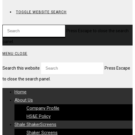
TOGGLE WEBSITE SEARCH
Press Escape to close the search
panel.
MENU
CLOSE
Search this website
Press Escape
to close the search panel.
Home
About Us
Company Profile
HS&E Policy
Shale ShakerScreens
Shaker Screens