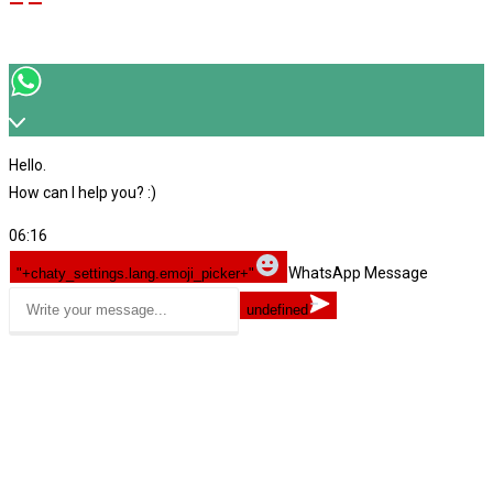
Hello.
How can I help you? :)
06:16
WhatsApp Message
"+chaty_settings.lang.emoji_picker+"
undefined