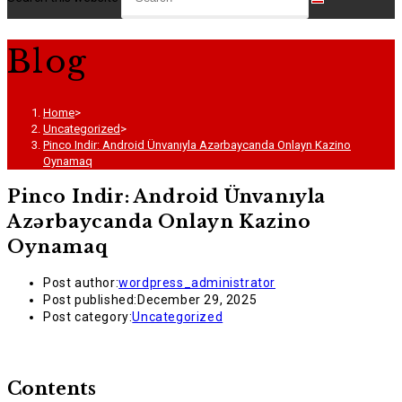
Blog
Home
>
Uncategorized
>
Pinco Indir: Android Ünvanıyla Azərbaycanda Onlayn Kazino
Oynamaq
Pinco Indir: Android Ünvanıyla
Azərbaycanda Onlayn Kazino
Oynamaq
Post author:
wordpress_administrator
Post published:
December 29, 2025
Post category:
Uncategorized
Contents