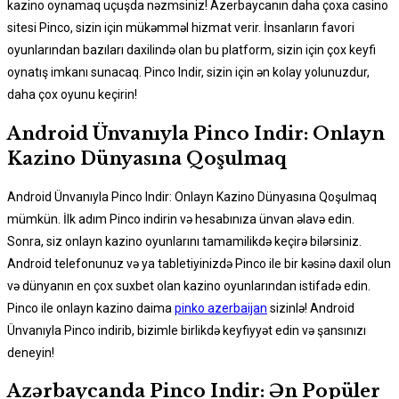
kazino oynamaq uçuşda nəzmsiniz! Azerbaycanın daha çoxa casino
sitesi Pinco, sizin için mükəmməl hizmat verir. İnsanların favori
oyunlarından bazıları daxilində olan bu platform, sizin için çox keyfi
oynatış imkanı sunacaq. Pinco Indir, sizin için ən kolay yolunuzdur,
daha çox oyunu keçirin!
Android Ünvanıyla Pinco Indir: Onlayn
Kazino Dünyasına Qoşulmaq
Android Ünvanıyla Pinco Indir: Onlayn Kazino Dünyasına Qoşulmaq
mümkün. İlk adım Pinco indirin və hesabınıza ünvan əlavə edin.
Sonra, siz onlayn kazino oyunlarını tamamilikdə keçirə bilərsiniz.
Android telefonunuz və ya tabletiyinizdə Pinco ile bir kəsinə daxil olun
və dünyanın en çox suxbet olan kazino oyunlarından istifadə edin.
Pinco ile onlayn kazino daima
pinko azerbaijan
sizinlə! Android
Ünvanıyla Pinco indirib, bizimle birlikdə keyfiyyət edin və şansınızı
deneyin!
Azərbaycanda Pinco Indir: Ən Popüler