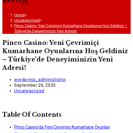
Home
>
Uncategorized
>
Pinco Casino: Yeni Çevrimiçi Kumarhane Oyunlarına Hoş Geldiniz –
Türkiye’de Deneyiminizin Yeni Adresi!
Pinco Casino: Yeni Çevrimiçi
Kumarhane Oyunlarına Hoş Geldiniz
– Türkiye’de Deneyiminizin Yeni
Adresi!
Post
wordpress_administrator
author:
Post
September 26, 2025
published:
Post
Uncategorized
category:
Table Of Contents
Pinco Casino’da Yeni Çevrimiçi Kumarhane Oyunları