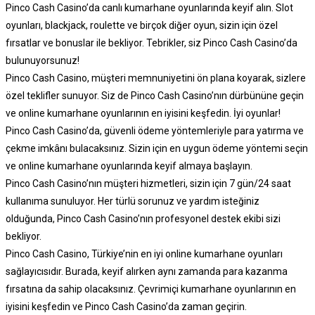
Pinco Cash Casino’da canlı kumarhane oyunlarında keyif alın. Slot
oyunları, blackjack, roulette ve birçok diğer oyun, sizin için özel
fırsatlar ve bonuslar ile bekliyor. Tebrikler, siz Pinco Cash Casino’da
bulunuyorsunuz!
Pinco Cash Casino, müşteri memnuniyetini ön plana koyarak, sizlere
özel teklifler sunuyor. Siz de Pinco Cash Casino’nın dürbününe geçin
ve online kumarhane oyunlarının en iyisini keşfedin. İyi oyunlar!
Pinco Cash Casino’da, güvenli ödeme yöntemleriyle para yatırma ve
çekme imkânı bulacaksınız. Sizin için en uygun ödeme yöntemi seçin
ve online kumarhane oyunlarında keyif almaya başlayın.
Pinco Cash Casino’nın müşteri hizmetleri, sizin için 7 gün/24 saat
kullanıma sunuluyor. Her türlü sorunuz ve yardım isteğiniz
olduğunda, Pinco Cash Casino’nın profesyonel destek ekibi sizi
bekliyor.
Pinco Cash Casino, Türkiye’nin en iyi online kumarhane oyunları
sağlayıcısıdır. Burada, keyif alırken aynı zamanda para kazanma
fırsatına da sahip olacaksınız. Çevrimiçi kumarhane oyunlarının en
iyisini keşfedin ve Pinco Cash Casino’da zaman geçirin.