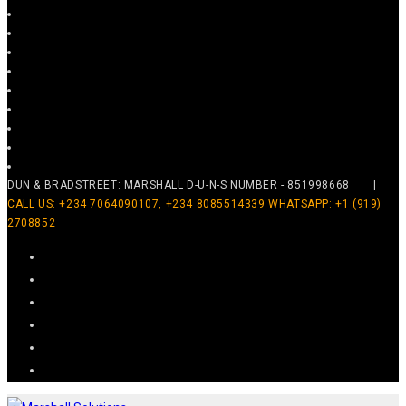
DUN & BRADSTREET: MARSHALL D-U-N-S NUMBER - 851998668 ____|____
CALL US: +234 7064090107, +234 8085514339 WHATSAPP: +1 (919)
2708852