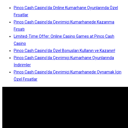
Pinco Cash Casino’da Online Kumarhane Oyunlarında Özel
Fırsatlar
Pinco Cash Casino’da Çevrimiçi Kumarhanede Kazanma
Fırsatı
Limited-Time Offer: Online Casino Games at Pinco Cash
Casino
Pinco Cash Casino’da Özel Bonusları Kullanın ve Kazanın!
Pinco Cash Casino’da Çevrimiçi Kumarhane Oyunlarında
İndirimler
Pinco Cash Casino’da Çevrimiçi Kumarhanede Oynamak İçin
Özel Fırsatlar