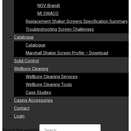
NOV Brandt
MI SWACO
Replacement Shaker Screens Specification Summary
Troubleshooting Screen Challenges
Catalogue
Catalogue
Marshall Shaker Screen Profile – Download
Solid Control
Wellbore Cleaning
Wellbore Cleaning Services
Wellbore Cleaning Tools
Case Studies
Casing Accessories
Contact
Login
Search this website