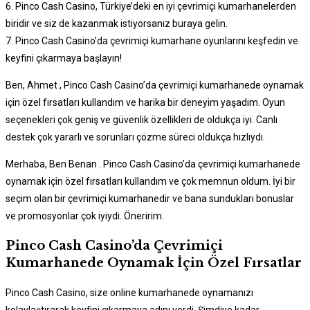
6. Pinco Cash Casino, Türkiye’deki en iyi çevrimiçi kumarhanelerden
biridir ve siz de kazanmak istiyorsanız buraya gelin.
7. Pinco Cash Casino’da çevrimiçi kumarhane oyunlarını keşfedin ve
keyfini çıkarmaya başlayın!
Ben, Ahmet , Pinco Cash Casino’da çevrimiçi kumarhanede oynamak
için özel fırsatları kullandım ve harika bir deneyim yaşadım. Oyun
seçenekleri çok geniş ve güvenlik özellikleri de oldukça iyi. Canlı
destek çok yararlı ve sorunları çözme süreci oldukça hızlıydı.
Merhaba, Ben Benan . Pinco Cash Casino’da çevrimiçi kumarhanede
oynamak için özel fırsatları kullandım ve çok memnun oldum. İyi bir
seçim olan bir çevrimiçi kumarhanedir ve bana sundukları bonuslar
ve promosyonlar çok iyiydi. Öneririm.
Pinco Cash Casino’da Çevrimiçi
Kumarhanede Oynamak İçin Özel Fırsatlar
Pinco Cash Casino, size online kumarhanede oynamanızı
kolaylaştırarak keyfini çıkarmaya adını verdi. Şimdiye kadar