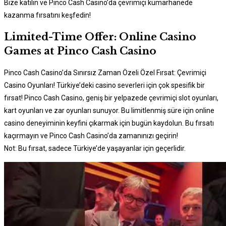
Bize katılın ve Pinco Cash Casino’da çevrimiçi kumarhanede
kazanma fırsatını keşfedin!
Limited-Time Offer: Online Casino
Games at Pinco Cash Casino
Pinco Cash Casino’da Sınırsız Zaman Özeli Özel Fırsat: Çevrimiçi
Casino Oyunları! Türkiye’deki casino severleri için çok spesifik bir
fırsat! Pinco Cash Casino, geniş bir yelpazede çevrimiçi slot oyunları,
kart oyunları ve zar oyunları sunuyor. Bu limitlenmiş süre için online
casino deneyiminin keyfini çıkarmak için bugün kaydolun. Bu fırsatı
kaçırmayın ve Pinco Cash Casino’da zamanınızı geçirin!
Not: Bu fırsat, sadece Türkiye’de yaşayanlar için geçerlidir.