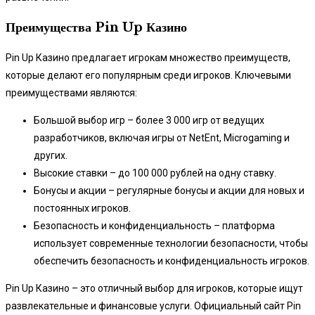
Преимущества Pin Up Казино
Pin Up Казино предлагает игрокам множество преимуществ,
которые делают его популярным среди игроков. Ключевыми
преимуществами являются:
Большой выбор игр – более 3 000 игр от ведущих
разработчиков, включая игры от NetEnt, Microgaming и
других.
Высокие ставки – до 100 000 рублей на одну ставку.
Бонусы и акции – регулярные бонусы и акции для новых и
постоянных игроков.
Безопасность и конфиденциальность – платформа
использует современные технологии безопасности, чтобы
обеспечить безопасность и конфиденциальность игроков.
Pin Up Казино – это отличный выбор для игроков, которые ищут
развлекательные и финансовые услуги. Официальный сайт Pin