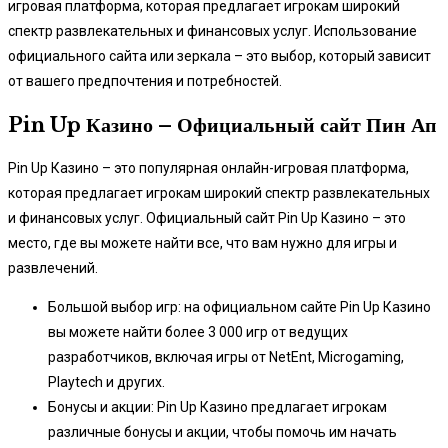
игровая платформа, которая предлагает игрокам широкий
спектр развлекательных и финансовых услуг. Использование
официального сайта или зеркала – это выбор, который зависит
от вашего предпочтения и потребностей.
Pin Up Казино – Официальный сайт Пин Ап
Pin Up Казино – это популярная онлайн-игровая платформа,
которая предлагает игрокам широкий спектр развлекательных
и финансовых услуг. Официальный сайт Pin Up Казино – это
место, где вы можете найти все, что вам нужно для игры и
развлечений.
Большой выбор игр: на официальном сайте Pin Up Казино
вы можете найти более 3 000 игр от ведущих
разработчиков, включая игры от NetEnt, Microgaming,
Playtech и других.
Бонусы и акции: Pin Up Казино предлагает игрокам
различные бонусы и акции, чтобы помочь им начать