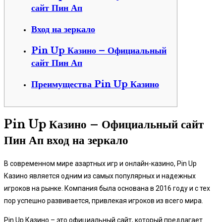
сайт Пин Ап
Вход на зеркало
Pin Up Казино – Официальный
сайт Пин Ап
Преимущества Pin Up Казино
Pin Up Казино – Официальный сайт
Пин Ап вход на зеркало
В современном мире азартных игр и онлайн-казино, Pin Up
Казино является одним из самых популярных и надежных
игроков на рынке. Компания была основана в 2016 году и с тех
пор успешно развивается, привлекая игроков из всего мира.
Pin Up Казино – это официальный сайт, который предлагает