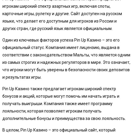
игрокам широкий спектр азартных игр, включая слоты,
карточные игры, рулетку и другие. Сайт доступен на русском
языке, что делает его доступным для игроков из России и
других стран, где русский язык является официальным.
Один из ключевых факторов успеха Pin Up Казино – это его
официальный статус. Компания имеет лицензию, выдана в
соответствии с законодательством Мальты, что является одним
из самых строгих и надежных регуляторов в мире. Это означает,
что игроки могут быть уверены в безопасности своих депозитов
и результатах игры.
Pin Up Казино также предлагает игрокам широкий спектр
бонусов и акций, которые могут помочь им начать играть и
получать выигрыши. Компания также имеет программу
лояльности, которая позволяет игрокам получать
дополнительные бонусы и преимущества за свою лояльность.
В целом, Pin Up Казино – это официальный сайт, который