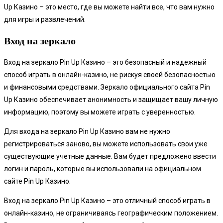
Up Казино – это место, где вы можете найти все, что вам нужно
для игры и развлечений.
Вход на зеркало
Вход на зеркало Pin Up Казино – это безопасный и надежный
способ играть в онлайн-казино, не рискуя своей безопасностью
и финансовыми средствами. Зеркало официального сайта Pin
Up Казино обеспечивает анонимность и защищает вашу личную
информацию, поэтому вы можете играть с уверенностью.
Для входа на зеркало Pin Up Казино вам не нужно
регистрироваться заново, вы можете использовать свои уже
существующие учетные данные. Вам будет предложено ввести
логин и пароль, которые вы использовали на официальном
сайте Pin Up Казино.
Вход на зеркало Pin Up Казино – это отличный способ играть в
онлайн-казино, не ограничиваясь географическим положением.