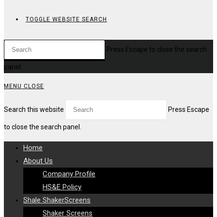
TOGGLE WEBSITE SEARCH
Press Escape to close the search
panel.
MENU
CLOSE
Search this website
Press Escape
to close the search panel.
Home
About Us
Company Profile
HS&E Policy
Shale ShakerScreens
Shaker Screens