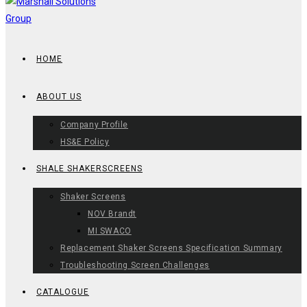
HOME
ABOUT US
Company Profile
HS&E Policy
SHALE SHAKERSCREENS
Shaker Screens
NOV Brandt
MI SWACO
Replacement Shaker Screens Specification Summary
Troubleshooting Screen Challenges
CATALOGUE