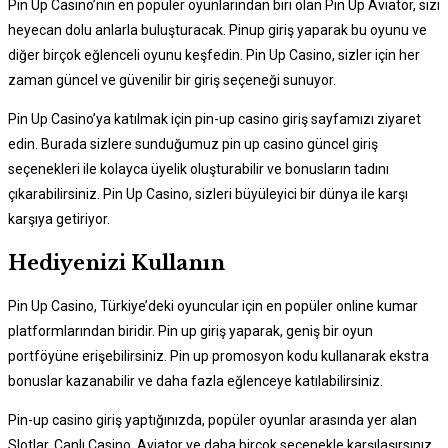
Pin Up Casino’nın en popüler oyunlarından biri olan Pin Up Aviator, sizi
heyecan dolu anlarla buluşturacak. Pinup giriş yaparak bu oyunu ve
diğer birçok eğlenceli oyunu keşfedin. Pin Up Casino, sizler için her
zaman güncel ve güvenilir bir giriş seçeneği sunuyor.
Pin Up Casino’ya katılmak için pin-up casino giriş sayfamızı ziyaret
edin. Burada sizlere sunduğumuz pin up casino güncel giriş
seçenekleri ile kolayca üyelik oluşturabilir ve bonusların tadını
çıkarabilirsiniz. Pin Up Casino, sizleri büyüleyici bir dünya ile karşı
karşıya getiriyor.
Hediyenizi Kullanın
Pin Up Casino, Türkiye’deki oyuncular için en popüler online kumar
platformlarından biridir. Pin up giriş yaparak, geniş bir oyun
portföyüne erişebilirsiniz. Pin up promosyon kodu kullanarak ekstra
bonuslar kazanabilir ve daha fazla eğlenceye katılabilirsiniz.
Pin-up casino giriş yaptığınızda, popüler oyunlar arasında yer alan
Slotlar, Canlı Casino, Aviator ve daha birçok seçenekle karşılaşırsınız.