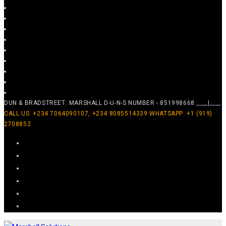
DUN & BRADSTREET: MARSHALL D-U-N-S NUMBER - 851998668 ____|____
CALL US: +234 7064090107, +234 8085514339 WHATSAPP: +1 (919)
2708852