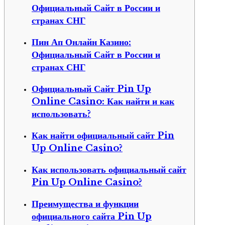
Официальный Сайт в России и
странах СНГ
Пин Ап Онлайн Казино:
Официальный Сайт в России и
странах СНГ
Официальный Сайт Pin Up
Online Casino: Как найти и как
использовать?
Как найти официальный сайт Pin
Up Online Casino?
Как использовать официальный сайт
Pin Up Online Casino?
Преимущества и функции
официального сайта Pin Up