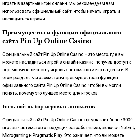
играть в азартные игры онлайн. Мы рекомендуем вам
использовать официальный сайт, чтобы начать играть и
насладиться играми.
Преимущества и функции официального
сайта Pin Up Online Casino
Официальный сайт Pin Up Online Casino – это место, где вы
можете насладиться игрой в онлайн-казино, получив доступ к
огромному количеству игровых автоматов и игр на деньги. В
этом разделе мы рассмотрим преимущества и функции
официального сайта Pin Up Online Casino, чтобы вы могли
понять, почему это лучшее место для игроков.
Большой выбор игровых автоматов
Официальный сайт Pin Up Online Casino предлагает более 3000
игровых автоматов от ведущих разработчиков, включая NetEnt,
Microgaming и Pragmatic Play. Это означает, что вы можете