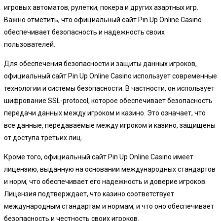
игровых автоматов, рулетки, покера и других азартных игр.
Важно отметить, что официальный сайт Pin Up Online Casino
обеспечивает безопасность и надежность своих
пользователей.
Для обеспечения безопасности и защиты данных игроков,
официальный сайт Pin Up Online Casino использует современные
технологии и системы безопасности. В частности, он использует
шифрование SSL-protocol, которое обеспечивает безопасность
передачи данных между игроком и казино. Это означает, что
все данные, передаваемые между игроком и казино, защищены
от доступа третьих лиц.
Кроме того, официальный сайт Pin Up Online Casino имеет
лицензию, выданную на основании международных стандартов
и норм, что обеспечивает его надежность и доверие игроков.
Лицензия подтверждает, что казино соответствует
международным стандартам и нормам, и что оно обеспечивает
безопасность и честность своих игроков.