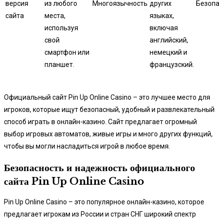
версия
из любого
Многоязычность
других
Безопа
сайта
места,
языках,
используя
включая
свой
английский,
смартфон или
немецкий и
планшет.
французский.
Официальный сайт Pin Up Online Casino – это лучшее место для
игроков, которые ищут безопасный, удобный и развлекательный
способ играть в онлайн-казино. Сайт предлагает огромный
выбор игровых автоматов, живые игры и много других функций,
чтобы вы могли насладиться игрой в любое время.
Безопасность и надежность официального
сайта Pin Up Online Casino
Pin Up Online Casino – это популярное онлайн-казино, которое
предлагает игрокам из России и стран СНГ широкий спектр