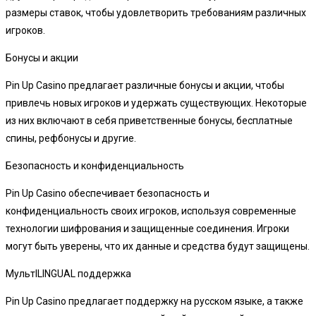
размеры ставок, чтобы удовлетворить требованиям различных
игроков.
Бонусы и акции
Pin Up Casino предлагает различные бонусы и акции, чтобы
привлечь новых игроков и удержать существующих. Некоторые
из них включают в себя приветственные бонусы, бесплатные
спины, рефбонусы и другие.
Безопасность и конфиденциальность
Pin Up Casino обеспечивает безопасность и
конфиденциальность своих игроков, используя современные
технологии шифрования и защищенные соединения. Игроки
могут быть уверены, что их данные и средства будут защищены.
МультILINGUAL поддержка
Pin Up Casino предлагает поддержку на русском языке, а также