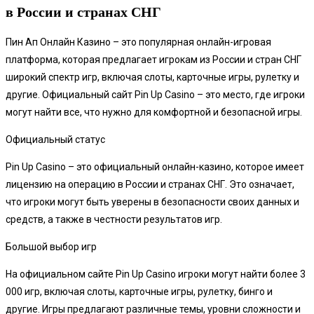
в России и странах СНГ
Пин Ап Онлайн Казино – это популярная онлайн-игровая
платформа, которая предлагает игрокам из России и стран СНГ
широкий спектр игр, включая слоты, карточные игры, рулетку и
другие. Официальный сайт Pin Up Casino – это место, где игроки
могут найти все, что нужно для комфортной и безопасной игры.
Официальный статус
Pin Up Casino – это официальный онлайн-казино, которое имеет
лицензию на операцию в России и странах СНГ. Это означает,
что игроки могут быть уверены в безопасности своих данных и
средств, а также в честности результатов игр.
Большой выбор игр
На официальном сайте Pin Up Casino игроки могут найти более 3
000 игр, включая слоты, карточные игры, рулетку, бинго и
другие. Игры предлагают различные темы, уровни сложности и