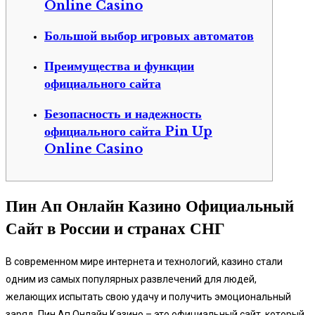
Online Casino
Большой выбор игровых автоматов
Преимущества и функции
официального сайта
Безопасность и надежность
официального сайта Pin Up
Online Casino
Пин Ап Онлайн Казино Официальный
Сайт в России и странах СНГ
В современном мире интернета и технологий, казино стали
одним из самых популярных развлечений для людей,
желающих испытать свою удачу и получить эмоциональный
заряд. Пин Ап Онлайн Казино – это официальный сайт, который