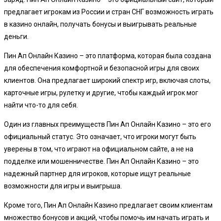
предлагает игрокам из России и стран СНГ возможность играть
в казино онлайн, получать бонусы и выигрывать реальные
деньги.
Пин Ап Онлайн Казино – это платформа, которая была создана
для обеспечения комфортной и безопасной игры для своих
клиентов. Она предлагает широкий спектр игр, включая слоты,
карточные игры, рулетку и другие, чтобы каждый игрок мог
найти что-то для себя.
Один из главных преимуществ Пин Ап Онлайн Казино – это его
официальный статус. Это означает, что игроки могут быть
уверены в том, что играют на официальном сайте, а не на
подделке или мошенничестве. Пин Ап Онлайн Казино – это
надежный партнер для игроков, которые ищут реальные
возможности для игры и выигрыша.
Кроме того, Пин Ап Онлайн Казино предлагает своим клиентам
множество бонусов и акций, чтобы помочь им начать играть и