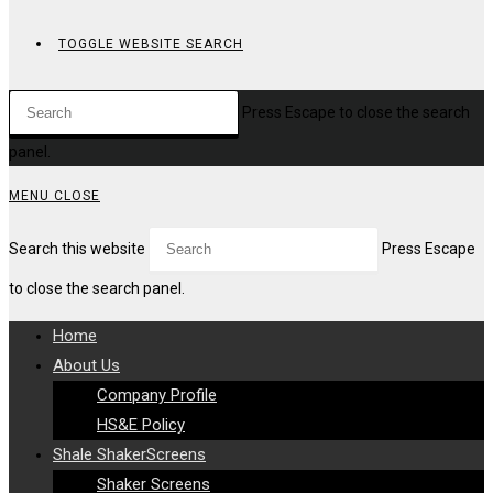
TOGGLE WEBSITE SEARCH
Press Escape to close the search
panel.
MENU
CLOSE
Search this website
Press Escape
to close the search panel.
Home
About Us
Company Profile
HS&E Policy
Shale ShakerScreens
Shaker Screens