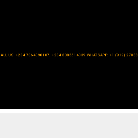
CALL US: +234 7064090107, +234 8085514339 WHATSAPP: +1 (919) 2708