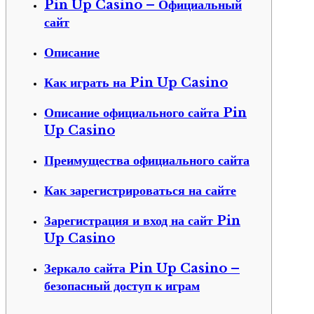
Pin Up Casino – Официальный
сайт
Описание
Как играть на Pin Up Casino
Описание официального сайта Pin
Up Casino
Преимущества официального сайта
Как зарегистрироваться на сайте
Зарегистрация и вход на сайт Pin
Up Casino
Зеркало сайта Pin Up Casino –
безопасный доступ к играм