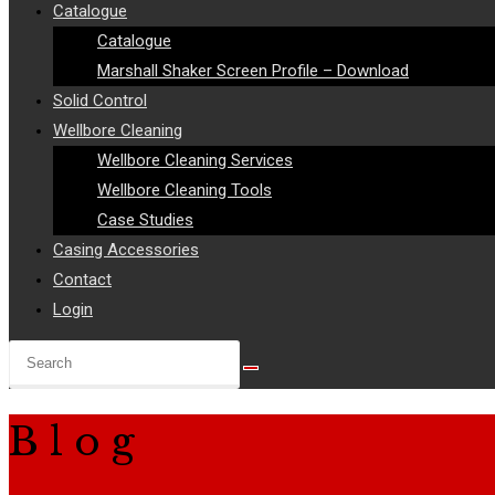
Catalogue
Catalogue
Marshall Shaker Screen Profile – Download
Solid Control
Wellbore Cleaning
Wellbore Cleaning Services
Wellbore Cleaning Tools
Case Studies
Casing Accessories
Contact
Login
Search
this
website
Blog