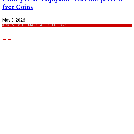
free Coins
May 3, 2026
© COPYRIGHT - MARSHALL SOLUTIONS