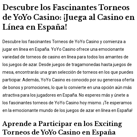
Descubre los Fascinantes Torneos
de YoYo Casino: ¡Juega al Casino en
Línea en España!
Descubre los fascinantes Torneos de YoYo Casino y comienza a
jugar en línea en España. YoYo Casino ofrece una emocionante
variedad de torneos de casino en línea para todos los amantes de
los juegos de azar. Desde juegos de tragamonedas hasta juegos de
mesa, encontrarás una gran selección de torneos en los que puedes
participar. Además, YoYo Casino es conocido por su generosa oferta
de bonos y promociones, lo que lo convierte en una opción aún más
atractiva para los jugadores en España. No esperes más y únete a
los fascinantes torneos de YoYo Casino hoy mismo. ¡Te esperamos
en la emocionante mundo de los juegos de azar en línea en España!
Aprende a Participar en los Exciting
Torneos de YoYo Casino en España