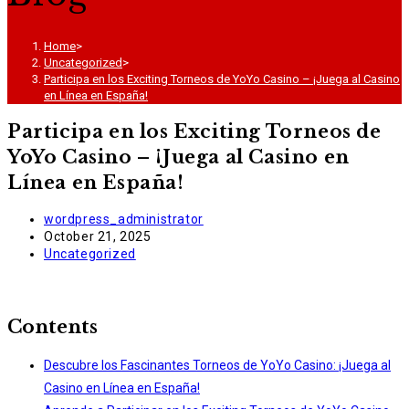
Home
>
Uncategorized
>
Participa en los Exciting Torneos de YoYo Casino – ¡Juega al Casino
en Línea en España!
Participa en los Exciting Torneos de
YoYo Casino – ¡Juega al Casino en
Línea en España!
Post
wordpress_administrator
author:
Post
October 21, 2025
published:
Post
Uncategorized
category:
Contents
Descubre los Fascinantes Torneos de YoYo Casino: ¡Juega al
Casino en Línea en España!