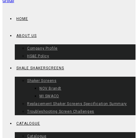
HOME
ABOUT US
Company Profile
HS&E Policy
SHALE SHAKERSCREENS
Shaker Screens
NOV Brandt
MI SWACO
Replacement Shaker Screens Specification Summary
Troubleshooting Screen Challenges
CATALOGUE
Catalogue