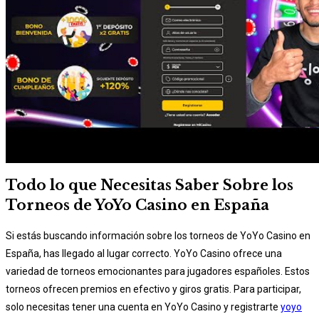
Todo lo que Necesitas Saber Sobre los
Torneos de YoYo Casino en España
Si estás buscando información sobre los torneos de YoYo Casino en
España, has llegado al lugar correcto. YoYo Casino ofrece una
variedad de torneos emocionantes para jugadores españoles. Estos
torneos ofrecen premios en efectivo y giros gratis. Para participar,
solo necesitas tener una cuenta en YoYo Casino y registrarte
yoyo