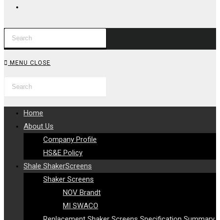
TOGGLE
Press
WEBSITE
Escape
to
SEARCH
MENU
CLOSE
close
Search
Press
the
this
Escape
search
website
to
panel.
Home
close
About Us
the
Company Profile
search
HS&E Policy
panel.
Shale ShakerScreens
Shaker Screens
NOV Brandt
MI SWACO
Replacement Shaker Screens Specification Summary