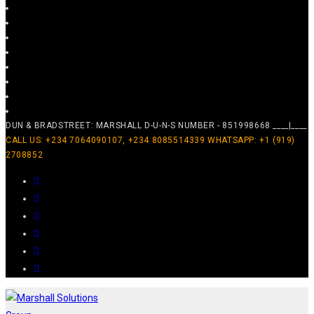
DUN & BRADSTREET: MARSHALL D-U-N-S NUMBER - 851998668 ____|____
CALL US: +234 7064090107, +234 8085514339 WHATSAPP: +1 (919)
2708852