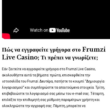
Πώς να εγγραφείτε γρήγορα στο Frumzi
Live Casino; Τι πρέπει να γνωρίζετε;
Εάν ζειτείτε να εγγραφείτε γρήγορα στο Frumzi Live Casino,
ακολουθήστε αυτά τα βήματα: πρώτα, επισκεφθείτε την
ιστοσελίδα του Frumzi. Δευτέρα, πατήστε το κουμπί “Δημιουργία
λογαριασμού” και συμπληρώστε τα απαιτούμενα στοιχεία. Τρίτη,
επιβεβαιώστε το λογαριασμό σας μέσω του e-mail σας. Τέταρτη,
επιλέξτε την επιθυμητή σας ρύθμιση παραμέτρων χρήστη και
ολοκληρώστε την εγγραφή σας. Πέμπτη, μπορείτε να