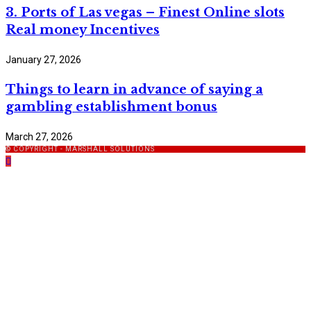
3. Ports of Las vegas – Finest Online slots
Real money Incentives
January 27, 2026
Things to learn in advance of saying a
gambling establishment bonus
March 27, 2026
© COPYRIGHT - MARSHALL SOLUTIONS