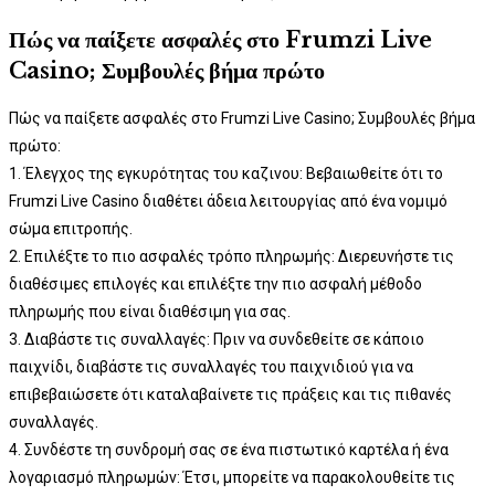
Πώς να παίξετε ασφαλές στο Frumzi Live
Casino; Συμβουλές βήμα πρώτο
Πώς να παίξετε ασφαλές στο Frumzi Live Casino; Συμβουλές βήμα
πρώτο:
1. Έλεγχος της εγκυρότητας του καζινου: Βεβαιωθείτε ότι το
Frumzi Live Casino διαθέτει άδεια λειτουργίας από ένα νομιμό
σώμα επιτροπής.
2. Επιλέξτε το πιο ασφαλές τρόπο πληρωμής: Διερευνήστε τις
διαθέσιμες επιλογές και επιλέξτε την πιο ασφαλή μέθοδο
πληρωμής που είναι διαθέσιμη για σας.
3. Διαβάστε τις συναλλαγές: Πριν να συνδεθείτε σε κάποιο
παιχνίδι, διαβάστε τις συναλλαγές του παιχνιδιού για να
επιβεβαιώσετε ότι καταλαβαίνετε τις πράξεις και τις πιθανές
συναλλαγές.
4. Συνδέστε τη συνδρομή σας σε ένα πιστωτικό καρτέλα ή ένα
λογαριασμό πληρωμών: Έτσι, μπορείτε να παρακολουθείτε τις