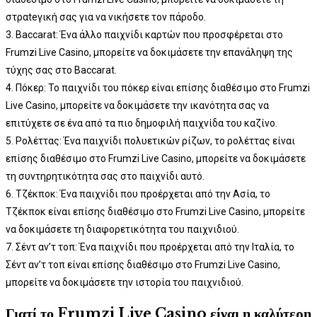
στραteγική σας για να νικήσετε τον πάροδο.
3. Baccarat: Ένα άλλο παιχνίδι καρτών που προσφέρεται στο
Frumzi Live Casino, μπορείτε να δοκιμάσετε την επανάληψη της
τύχης σας στο Baccarat.
4. Πόκερ: Το παιχνίδι του πόκερ είναι επίσης διαθέσιμο στο Frumzi
Live Casino, μπορείτε να δοκιμάσετε την ικανότητα σας να
επιτύχετε σε ένα από τα πιο δημοφιλή παιχνίδα του καζίνο.
5. Ρολέττας: Ένα παιχνίδι πολυετικών ρίζων, το ρολέττας είναι
επίσης διαθέσιμο στο Frumzi Live Casino, μπορείτε να δοκιμάσετε
τη συντηρητικότητα σας στο παιχνίδι αυτό.
6. Τζέκποκ: Ένα παιχνίδι που προέρχεται από την Ασία, το
Τζέκποκ είναι επίσης διαθέσιμο στο Frumzi Live Casino, μπορείτε
να δοκιμάσετε τη διαφορετικότητα του παιχνιδιού.
7. Σέντ αν’τ τοπ: Ένα παιχνίδι που προέρχεται από την Ιταλία, το
Σέντ αν’τ τοπ είναι επίσης διαθέσιμο στο Frumzi Live Casino,
μπορείτε να δοκιμάσετε την ιστορία του παιχνιδιού.
Γιατί το Frumzi Live Casino είναι η καλύτερη