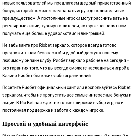
новых пользователей мы предлагаем щедрый приветственный
бонус, который поможет вам начать игру с дополнительным
преимуществом. А постоянные игроки могут рассчитывать на
регулярные акции, турниры и лотереи, которые позволят вам
получать еще больше удовольствия и выигрышей.
Не забывайте про Riobet зеркало, которое всегда готово
предложить вам безопасный и удобный доступ к вашему
любимому онлайн клубу. Риобет зеркало рабочее на сегодня –
это гарантия того, что вы всегда сможете насладиться игрой в
Казино Риобет без каких-либо ограничений.
Посетите Риобет официальный сайт или воспользуйтесь Riobet
зеркалом, чтобы не пропустить все самые интересные бонусы и
акции. В Rio Bet вас ждет не только широкий выбор игр, но и
постоянная поддержка и забота о каждом игроке.
Простой и удобный интерфейс