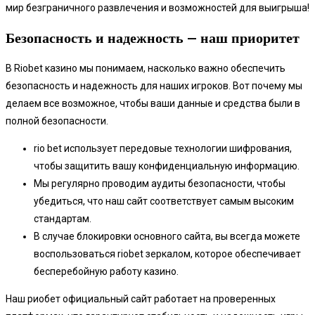
мир безграничного развлечения и возможностей для выигрыша!
Безопасность и надежность – наш приоритет
В Riobet казино мы понимаем, насколько важно обеспечить
безопасность и надежность для наших игроков. Вот почему мы
делаем все возможное, чтобы ваши данные и средства были в
полной безопасности.
rio bet использует передовые технологии шифрования,
чтобы защитить вашу конфиденциальную информацию.
Мы регулярно проводим аудиты безопасности, чтобы
убедиться, что наш сайт соответствует самым высоким
стандартам.
В случае блокировки основного сайта, вы всегда можете
воспользоваться riobet зеркалом, которое обеспечивает
бесперебойную работу казино.
Наш риобет официальный сайт работает на проверенных