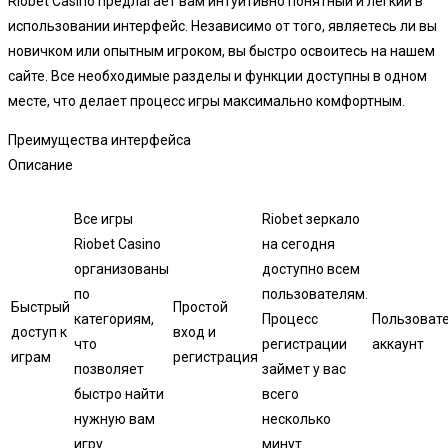
Riobet Casino предлагает вам интуитивно понятный и легкий в
использовании интерфейс. Независимо от того, являетесь ли вы
новичком или опытным игроком, вы быстро освоитесь на нашем
сайте. Все необходимые разделы и функции доступны в одном
месте, что делает процесс игры максимально комфортным.
Преимущества интерфейса
Описание
Все игры
Riobet зеркало
Riobet Casino
на сегодня
организованы
доступно всем
по
пользователям.
Быстрый
Простой
категориям,
Процесс
Пользоват
доступ к
вход и
что
регистрации
аккаунт
играм
регистрация
позволяет
займет у вас
быстро найти
всего
нужную вам
несколько
игру.
минут.