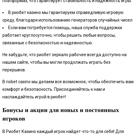
платформах, что гарантирует стабильность и надежность игры.
В риобет казино мы гарантируем справедливую игровую
среду, благодаря использованию генераторов случайных чисел.
Если вам потребуется помощь, наша служба поддержки
работает круглосуточно, чтобы решить любые вопросы,
связанные с безопасностью и надежностью.
Не забудьте, что риобет зеркало рабочее всегда доступно на
нашем сайте, чтобы вы могли продолжать играть без
перерывов.
В riobet casino мы делаем все возможное, чтобы обеспечить вам
комфорт и безопасность. Присоединяйтесь к нам и
наслаждайтесь игрой в риобет!
Бонусы и акции для новых и постоянных
игроков
В Риобет Казино каждый игрок найдет что-то для себя! Для