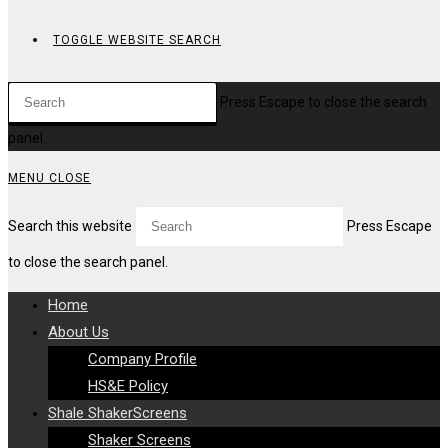
TOGGLE WEBSITE SEARCH
Press Escape to close the search
panel.
MENU
CLOSE
Search this website
Press Escape
to close the search panel.
Home
About Us
Company Profile
HS&E Policy
Shale ShakerScreens
Shaker Screens