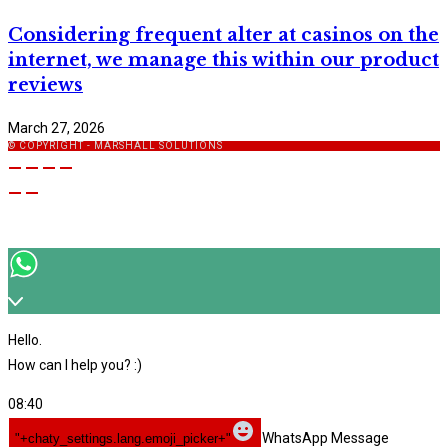
Considering frequent alter at casinos on the
internet, we manage this within our product
reviews
March 27, 2026
© COPYRIGHT - MARSHALL SOLUTIONS
Hello.
How can I help you? :)
08:40
WhatsApp Message
"+chaty_settings.lang.emoji_picker+"