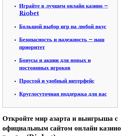
Играйте в лучшем онлайн казино –
Riobet
Большой выбор игр на любой вкус
Безопасность и надежность – наш
приоритет
Бонусы и акции для новых и
постоянных игроков
Простой и удобный интерфейс
Круглосуточная поддержка для вас
Откройте мир азарта и выигрыша с
официальным сайтом онлайн казино