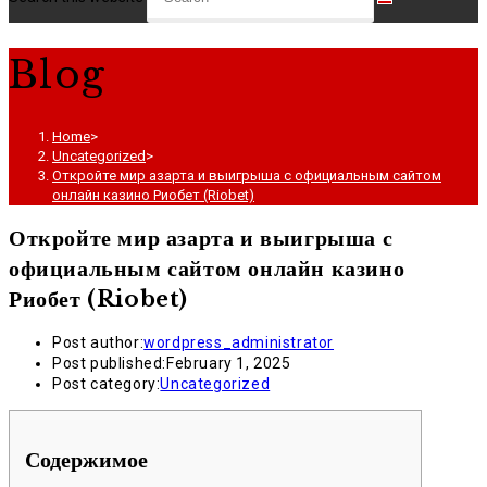
Blog
Home
>
Uncategorized
>
Откройте мир азарта и выигрыша с официальным сайтом
онлайн казино Риобет (Riobet)
Откройте мир азарта и выигрыша с
официальным сайтом онлайн казино
Риобет (Riobet)
Post author:
wordpress_administrator
Post published:
February 1, 2025
Post category:
Uncategorized
Содержимое