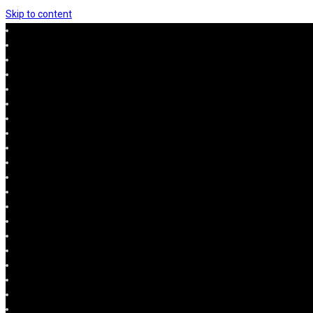
Skip to content