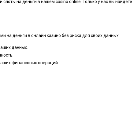
 слоты на деньги в нашем casino online. Только у нас вы найдете
и на деньги в oнлайн казино без риска для своих данных.
ваших данных.
нность.
ваших финансовых операций.