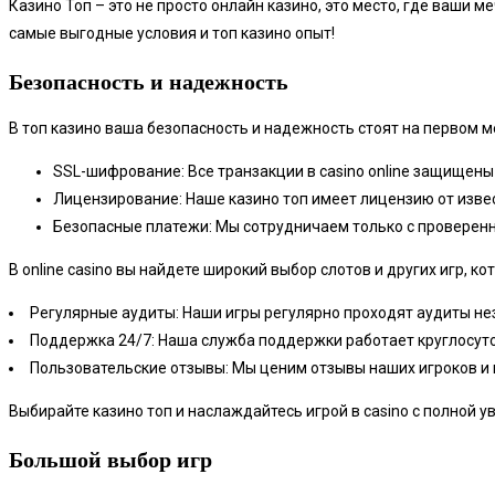
Казино Топ – это не просто онлайн казино, это место, где ваши м
самые выгодные условия и топ казино опыт!
Безопасность и надежность
В топ казино ваша безопасность и надежность стоят на первом м
SSL-шифрование: Все транзакции в casino online защище
Лицензирование: Наше казино топ имеет лицензию от извес
Безопасные платежи: Мы сотрудничаем только с проверен
В online casino вы найдете широкий выбор слотов и других игр, к
Регулярные аудиты: Наши игры регулярно проходят аудиты не
Поддержка 24/7: Наша служба поддержки работает круглосут
Пользовательские отзывы: Мы ценим отзывы наших игроков и
Выбирайте казино топ и наслаждайтесь игрой в casino с полной 
Большой выбор игр