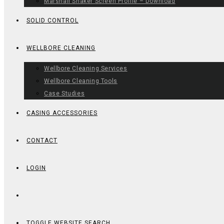
Marshall Shaker Screen Profile – Download
SOLID CONTROL
WELLBORE CLEANING
Wellbore Cleaning Services
Wellbore Cleaning Tools
Case Studies
CASING ACCESSORIES
CONTACT
LOGIN
TOGGLE WEBSITE SEARCH