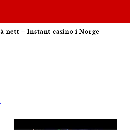
å nett – Instant casino i Norge
?