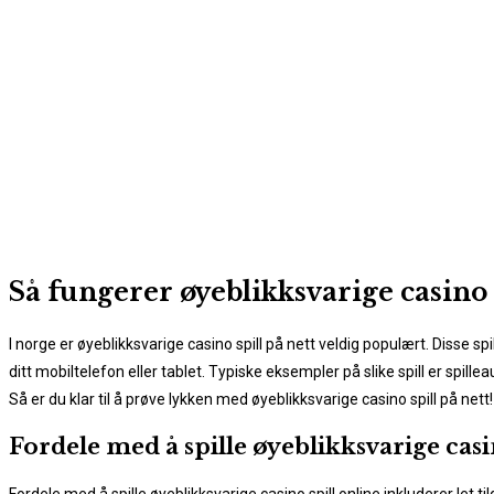
Så fungerer øyeblikksvarige casino s
I norge er øyeblikksvarige casino spill på nett veldig populært. Disse sp
ditt mobiltelefon eller tablet. Typiske eksempler på slike spill er spill
Så er du klar til å prøve lykken med øyeblikksvarige casino spill på nett!
Fordele med å spille øyeblikksvarige casi
Fordele med å spille øyeblikksvarige casino spill online inkluderer let til