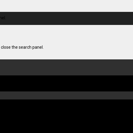
nel.
 close the search panel.