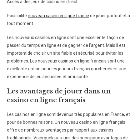
Accès à des jeux de casino en direct
Possibilité
nouveau casino en ligne france
de jouer partout et à
tout moment
Les nouveaux casinos en ligne sont une excellente façon de
passer du temps en ligne et de gagner de l’argent. Mais il est
important de choisir un site fiable et sécurisé pour éviter les
problèmes. Les nouveaux casinos en ligne français sont une
excellente option pour les joueurs français qui cherchent une
expérience de jeu sécurisée et amusante.
Les avantages de jouer dans un
casino en ligne français
Les casinos en ligne sont devenus très populaires en France, et
pour de bonnes raisons. Un nouveau casino en ligne français
offre de nombreux avantages par rapport aux casinos
traditionnels. Voici quelques-uns des principaux avantages de