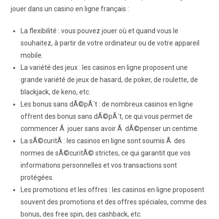
jouer dans un casino en ligne français :
La flexibilité : vous pouvez jouer où et quand vous le
souhaitez, à partir de votre ordinateur ou de votre appareil
mobile.
La variété des jeux : les casinos en ligne proposent une
grande variété de jeux de hasard, de poker, de roulette, de
blackjack, de keno, etc.
Les bonus sans dÃ©pÃ´t : de nombreux casinos en ligne
offrent des bonus sans dÃ©pÃ´t, ce qui vous permet de
commencer Ã jouer sans avoir Ã dÃ©penser un centime.
La sÃ©curitÃ : les casinos en ligne sont soumis Ã des
normes de sÃ©curitÃ© strictes, ce qui garantit que vos
informations personnelles et vos transactions sont
protégées.
Les promotions et les offres : les casinos en ligne proposent
souvent des promotions et des offres spéciales, comme des
bonus, des free spin, des cashback, etc.