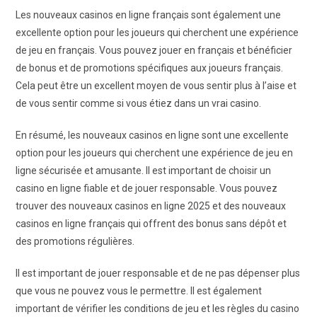
Les nouveaux casinos en ligne français sont également une
excellente option pour les joueurs qui cherchent une expérience
de jeu en français. Vous pouvez jouer en français et bénéficier
de bonus et de promotions spécifiques aux joueurs français.
Cela peut être un excellent moyen de vous sentir plus à l’aise et
de vous sentir comme si vous étiez dans un vrai casino.
En résumé, les nouveaux casinos en ligne sont une excellente
option pour les joueurs qui cherchent une expérience de jeu en
ligne sécurisée et amusante. Il est important de choisir un
casino en ligne fiable et de jouer responsable. Vous pouvez
trouver des nouveaux casinos en ligne 2025 et des nouveaux
casinos en ligne français qui offrent des bonus sans dépôt et
des promotions régulières.
Il est important de jouer responsable et de ne pas dépenser plus
que vous ne pouvez vous le permettre. Il est également
important de vérifier les conditions de jeu et les règles du casino