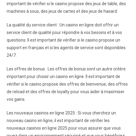
important de vérifier si le casino propose des jeux de table, des
machines à sous, des jeux de cartes et des jeux de hasard.
La qualité du service client : Un casino en ligne doit offrir un
service client de qualité pour répondre à vos besoins et à vos
questions. Il est important de vérifier si le casino propose un
support en français et si les agents de service sont disponibles
24/7.
Les offres de bonus : Les offres de bonus sont un autre critère
important pour choisir un casino en ligne. Il est important de
vérifier si le casino propose des offres de bienvenue, des offres
de reload et des offres de loyalty pour vous aider à maximiser
vos gains.
Les nouveaux casinos en ligne 2025 : Si vous cherchez un
nouveau casino en ligne, il est important de vérifier les
nouveaux casinos en ligne 2025 pour vous assurer que vous
jouez dans un environnement sécurisé et que vous bénéficiez