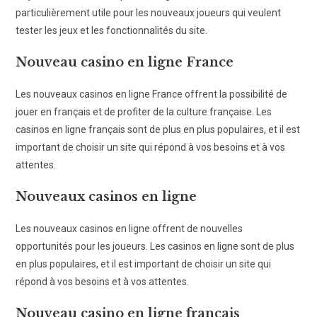
particulièrement utile pour les nouveaux joueurs qui veulent
tester les jeux et les fonctionnalités du site.
Nouveau casino en ligne France
Les nouveaux casinos en ligne France offrent la possibilité de
jouer en français et de profiter de la culture française. Les
casinos en ligne français sont de plus en plus populaires, et il est
important de choisir un site qui répond à vos besoins et à vos
attentes.
Nouveaux casinos en ligne
Les nouveaux casinos en ligne offrent de nouvelles
opportunités pour les joueurs. Les casinos en ligne sont de plus
en plus populaires, et il est important de choisir un site qui
répond à vos besoins et à vos attentes.
Nouveau casino en ligne francais