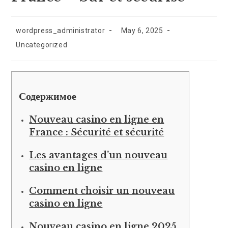
wordpress_administrator
May 6, 2025
Uncategorized
Содержимое
Nouveau casino en ligne en
France : Sécurité et sécurité
Les avantages d’un nouveau
casino en ligne
Comment choisir un nouveau
casino en ligne
Nouveau casino en ligne 2025