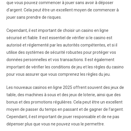
que vous pouvez commencer à jouer sans avoir à déposer
d’argent. Cela peut être un excellent moyen de commencer à
jouer sans prendre de risques.
Cependant, il est important de choisir un casino en ligne
sécurisé et fiable. Il est essentiel de vérifier si le casino est
autorisé et réglementé par les autorités compétentes, et si il
utilise des systèmes de sécurité robustes pour protéger vos
données personnelles et vos transactions. Il est également
important de vérifier les conditions de jeu et les règles du casino
pour vous assurer que vous comprenez les règles du jeu.
Les nouveaux casinos en ligne 2025 offrent souvent des jeux de
table, des machines à sous et des jeux de loterie, ainsi que des
bonus et des promotions régulières. Cela peut être un excellent
moyen de passer du temps en passant et de gagner de l’argent.
Cependant, il est important de jouer responsable et de ne pas
dépenser plus que vous ne pouvez vous le permettre.