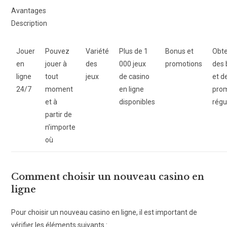
Avantages
Description
Jouer
Pouvez
Variété
Plus de 1
Bonus et
Obt
en
jouer à
des
000 jeux
promotions
des
ligne
tout
jeux
de casino
et d
24/7
moment
en ligne
pro
et à
disponibles
régu
partir de
n’importe
où
Comment choisir un nouveau casino en
ligne
Pour choisir un nouveau casino en ligne, il est important de
vérifier les éléments suivants :