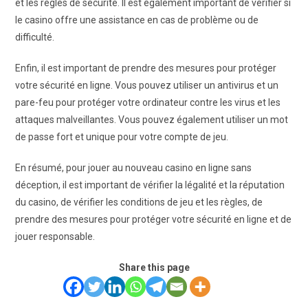
et les règles de sécurité. Il est également important de vérifier si
le casino offre une assistance en cas de problème ou de
difficulté.
Enfin, il est important de prendre des mesures pour protéger
votre sécurité en ligne. Vous pouvez utiliser un antivirus et un
pare-feu pour protéger votre ordinateur contre les virus et les
attaques malveillantes. Vous pouvez également utiliser un mot
de passe fort et unique pour votre compte de jeu.
En résumé, pour jouer au nouveau casino en ligne sans
déception, il est important de vérifier la légalité et la réputation
du casino, de vérifier les conditions de jeu et les règles, de
prendre des mesures pour protéger votre sécurité en ligne et de
jouer responsable.
Share this page