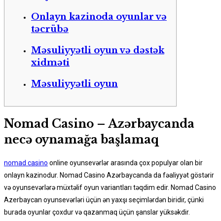
Onlayn kazinoda oyunlar və
təcrübə
Məsuliyyətli oyun və dəstək
xidməti
Məsuliyyətli oyun
Nomad Casino – Azərbaycanda
necə oynamağa başlamaq
nomad casino
online oyunsevərlər arasında çox populyar olan bir
onlayn kazinodur. Nomad Casino Azərbaycanda da fəaliyyət göstərir
və oyunsevərlərə müxtəlif oyun variantları təqdim edir. Nomad Casino
Azerbaycan oyunsevərləri üçün ən yaxşı seçimlərdən biridir, çünki
burada oyunlar çoxdur və qazanmaq üçün şanslar yüksəkdir.