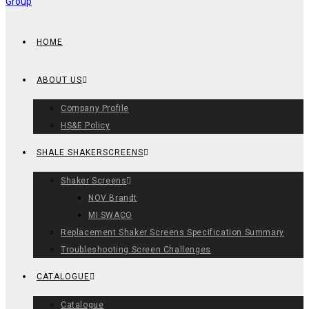
HOME
ABOUT US
Company Profile
HS&E Policy
SHALE SHAKERSCREENS
Shaker Screens
NOV Brandt
MI SWACO
Replacement Shaker Screens Specification Summary
Troubleshooting Screen Challenges
CATALOGUE
Catalogue