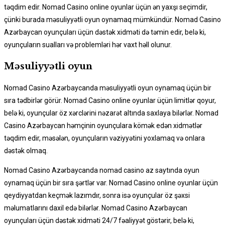
təqdim edir. Nomad Casino online oyunlar üçün ən yaxşı seçimdir,
çünki burada məsuliyyətli oyun oynamaq mümkündür. Nomad Casino
Azərbaycan oyunçuları üçün dəstək xidməti də təmin edir, belə ki,
oyunçuların sualları və problemləri hər vaxt həll olunur.
Məsuliyyətli oyun
Nomad Casino Azərbaycanda məsuliyyətli oyun oynamaq üçün bir
sıra tədbirlər görür. Nomad Casino online oyunlar üçün limitlər qoyur,
belə ki, oyunçular öz xərclərini nəzarət altında saxlaya bilərlər. Nomad
Casino Azərbaycan həmçinin oyunçulara kömək edən xidmətlər
təqdim edir, məsələn, oyunçuların vəziyyətini yoxlamaq və onlara
dəstək olmaq.
Nomad Casino Azərbaycanda nomad casino az saytında oyun
oynamaq üçün bir sıra şərtlər var. Nomad Casino online oyunlar üçün
qeydiyyatdan keçmək lazımdır, sonra isə oyunçular öz şəxsi
məlumatlarını daxil edə bilərlər. Nomad Casino Azərbaycan
oyunçuları üçün dəstək xidməti 24/7 fəaliyyət göstərir, belə ki,