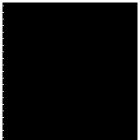
Skip
to
content