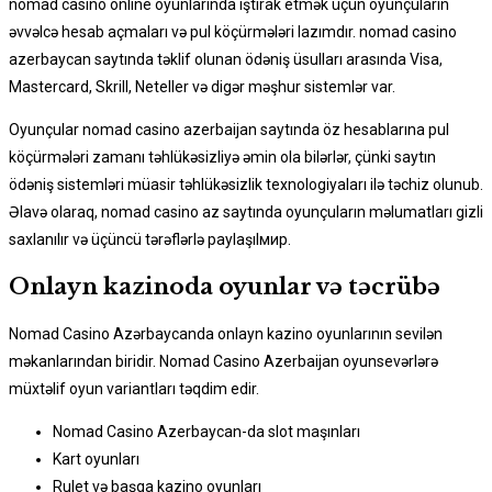
nomad casino online oyunlarında iştirak etmək üçün oyunçuların
əvvəlcə hesab açmaları və pul köçürmələri lazımdır. nomad casino
azerbaycan saytında təklif olunan ödəniş üsulları arasında Visa,
Mastercard, Skrill, Neteller və digər məşhur sistemlər var.
Oyunçular nomad casino azerbaijan saytında öz hesablarına pul
köçürmələri zamanı təhlükəsizliyə əmin ola bilərlər, çünki saytın
ödəniş sistemləri müasir təhlükəsizlik texnologiyaları ilə təchiz olunub.
Əlavə olaraq, nomad casino az saytında oyunçuların məlumatları gizli
saxlanılır və üçüncü tərəflərlə paylaşılмир.
Onlayn kazinoda oyunlar və təcrübə
Nomad Casino Azərbaycanda onlayn kazino oyunlarının sevilən
məkanlarından biridir. Nomad Casino Azerbaijan oyunsevərlərə
müxtəlif oyun variantları təqdim edir.
Nomad Casino Azerbaycan-da slot maşınları
Kart oyunları
Rulet və başqa kazino oyunları