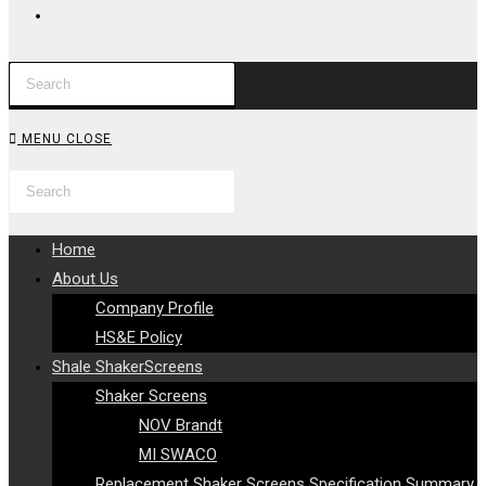
TOGGLE
Press
WEBSITE
Escape
to
SEARCH
MENU
CLOSE
close
Search
Press
the
this
Escape
search
website
to
panel.
Home
close
About Us
the
Company Profile
search
HS&E Policy
panel.
Shale ShakerScreens
Shaker Screens
NOV Brandt
MI SWACO
Replacement Shaker Screens Specification Summary