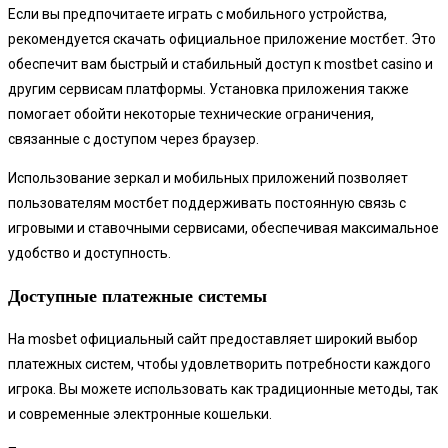
Если вы предпочитаете играть с мобильного устройства,
рекомендуется скачать официальное приложение мостбет. Это
обеспечит вам быстрый и стабильный доступ к mostbet casino и
другим сервисам платформы. Установка приложения также
помогает обойти некоторые технические ограничения,
связанные с доступом через браузер.
Использование зеркал и мобильных приложений позволяет
пользователям мостбет поддерживать постоянную связь с
игровыми и ставочными сервисами, обеспечивая максимальное
удобство и доступность.
Доступные платежные системы
На mosbet официальный сайт предоставляет широкий выбор
платежных систем, чтобы удовлетворить потребности каждого
игрока. Вы можете использовать как традиционные методы, так
и современные электронные кошельки.