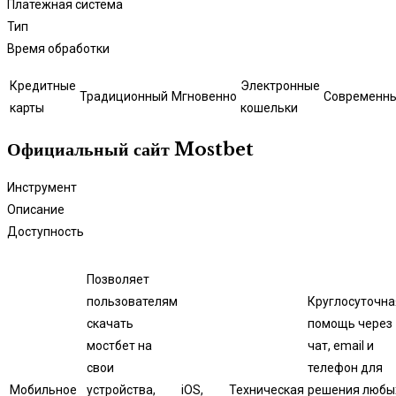
Платежная система
Тип
Время обработки
Кредитные
Электронные
Традиционный
Мгновенно
Современн
карты
кошельки
Официальный сайт Mostbet
Инструмент
Описание
Доступность
Позволяет
пользователям
Круглосуточна
скачать
помощь через
мостбет на
чат, email и
свои
телефон для
Мобильное
устройства,
iOS,
Техническая
решения любы