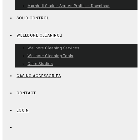
Marshall Shaker Screen Profile – Download
SOLID CONTROL
WELLBORE CLEANING
Wellbore Cleaning Services
Wellbore Cleaning Tools
Case Studies
CASING ACCESSORIES
CONTACT
LOGIN