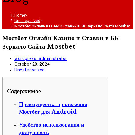
Home
>
Uncategorized
>
Мостбет Онлайн Казино и Ставки в БК Зеркало Сайта Mostbet
Мостбет Онлайн Казино и Ставки в БК
Зеркало Сайта Mostbet
Post
wordpress_administrator
author:
Post
October 28, 2024
published:
Post
Uncategorized
category:
Содержимое
Преимущества приложения
Мостбет для Android
Удобство использования и
доступность