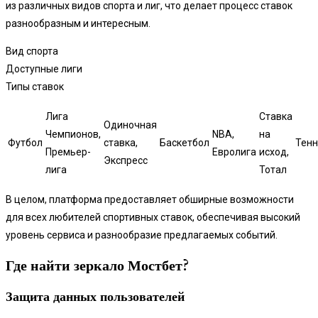
из различных видов спорта и лиг, что делает процесс ставок
разнообразным и интересным.
Вид спорта
Доступные лиги
Типы ставок
Лига
Ставка
Одиночная
Чемпионов,
NBA,
на
Футбол
ставка,
Баскетбол
Тенн
Премьер-
Евролига
исход,
Экспресс
лига
Тотал
В целом, платформа предоставляет обширные возможности
для всех любителей спортивных ставок, обеспечивая высокий
уровень сервиса и разнообразие предлагаемых событий.
Где найти зеркало Мостбет?
Защита данных пользователей