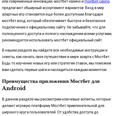
или современные инновации, мостбет казино и
mostbet casino
предлагают обширный ассортимент вариантов. Вход в мир
азартных игр становится еще более доступным благодаря
мостбет вход, который обеспечивает быстрое и безопасное
подключение к официальному сайту. Не забывайте, что для
полноценного доступа и полного наслаждения всеми услугами,
рекомендуется использовать мостбет официальный сайт.
В нашем разделе вы найдете все необходимые инструкции и
советы, как начать свое путешествие в мире азарта с Мостбет.
Будь то изучение новых игр или стратегии ставок, мы поможем
вам сделать первые шаги и насладиться каждым моментом.
Преимущества приложения Мостбет для
Android
В данном разделе мы рассмотрим ключевые аспекты, которые
делают игровую платформу Мостбет привлекательной для
широкого круга пользователей. От удобства доступа до