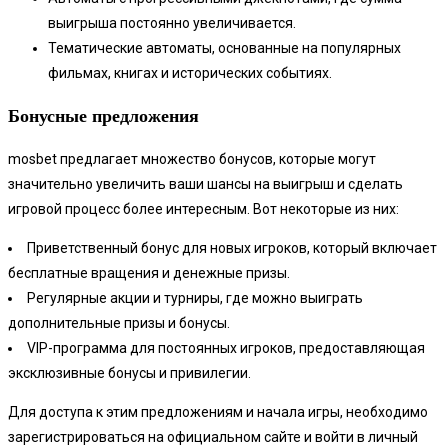
выигрыша постоянно увеличивается.
Тематические автоматы, основанные на популярных
фильмах, книгах и исторических событиях.
Бонусные предложения
mosbet предлагает множество бонусов, которые могут
значительно увеличить ваши шансы на выигрыш и сделать
игровой процесс более интересным. Вот некоторые из них:
Приветственный бонус для новых игроков, который включает
бесплатные вращения и денежные призы.
Регулярные акции и турниры, где можно выиграть
дополнительные призы и бонусы.
VIP-программа для постоянных игроков, предоставляющая
эксклюзивные бонусы и привилегии.
Для доступа к этим предложениям и начала игры, необходимо
зарегистрироваться на официальном сайте и войти в личный