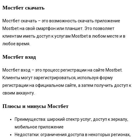
Мостбет скачать
Мостбет скачать – это возможность скачать приложение
Mostbet на свой смартфон или планшет. Это позволяет
клиентам иметь доступ к услугам Mostbet в любом месте и в
любое время.
Мостбет вход
Мостбет вход – это процесс регистрации на сайте Mostbet.
Клиенты могут зарегистрироваться, используя форму
регистрации на официальном сайте, а затем получить доступ к
своим аккаунту.
Плюсы и минусы Мостбет
Преимущества: широкий спектр услуг, доступ к зеркалу,
мобильное приложение
Недостатки: ограничения доступа в некоторых регионах,