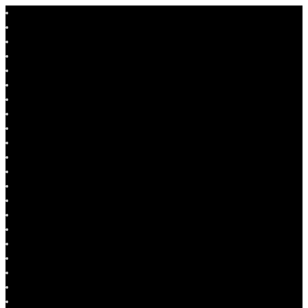
Skip
to
content