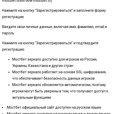
mostbet.onion или mostbet.to)
Нажмите на кнопку “Зарегистрироваться” и заполните форму
регистрации
Введите свои личные данные, включая имя, фамилию, email и
пароль
Нажмите на кнопку “Зарегистрироваться” и подтвердите
регистрацию
Мостбет зеркало доступно для игроков из России,
Украины, Казахстана и других стран
Мостбет зеркало работает на основе SSL-шифрования,
что обеспечивает безопасность данных игроков
Мостбет зеркало обновляется автоматически, поэтому
игроки могут быть уверены в том, что получают доступ к
актуальным функциям
Мостбет официальный сайт доступен на русском языке
Мостбет зеркало доступно на русском языке и других языках,