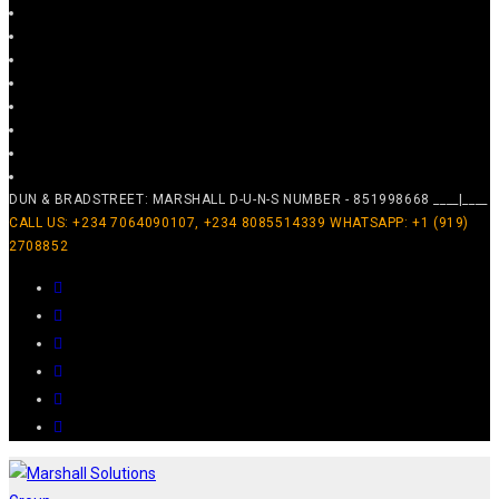
DUN & BRADSTREET: MARSHALL D-U-N-S NUMBER - 851998668 ____|____
CALL US: +234 7064090107, +234 8085514339 WHATSAPP: +1 (919)
2708852