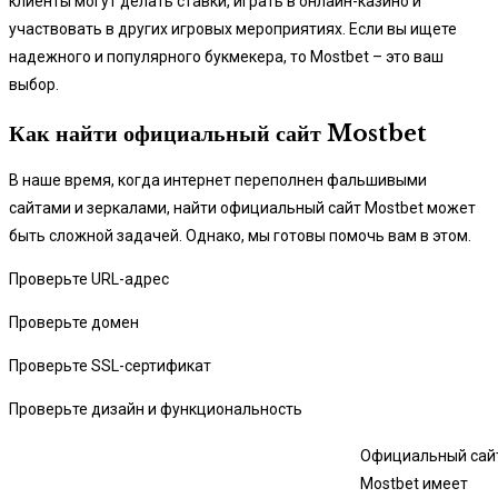
клиенты могут делать ставки, играть в онлайн-казино и
участвовать в других игровых мероприятиях. Если вы ищете
надежного и популярного букмекера, то Mostbet – это ваш
выбор.
Как найти официальный сайт Mostbet
В наше время, когда интернет переполнен фальшивыми
сайтами и зеркалами, найти официальный сайт Mostbet может
быть сложной задачей. Однако, мы готовы помочь вам в этом.
Проверьте URL-адрес
Проверьте домен
Проверьте SSL-сертификат
Проверьте дизайн и функциональность
Официальный сай
Mostbet имеет