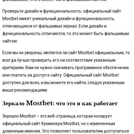
Проверьте дизайн и функциональность: официальный сайт
Mostbet имеет уникальный дизайн и функциональность,
отличающиеся от фальшивых зеркал. Если дизайн и
функциональность отличаются, то это может быть фальшивым
сайтом.
Если вы не уверены, является ли сайт Mostbet официальным, то
всегда лучше проверить его на соответствие указанным
критериям. Вам не нужно скачивать программное обеспечение
или платить за доступ к сайту. Официальный сайт Mostbet
доступен для всех, и вы можете его найти, следуя указанным
выше рекомендациям.
Зеркало Mostbet: что это и как работает
Зеркало Mostbet – это веб-страница, которая копирует
официальный сайт букмекера Mostbet, но с измененным
доменным именем. Это позволяет пользователям доступаться