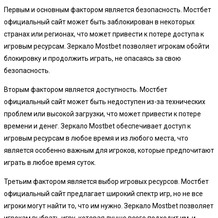
Первым и основным фактором является безопасность. Мостбет
официальный сайт может быть заблокирован в некоторых
странах или регионах, что может привести к потере доступа к
игровым ресурсам. Зеркало Mostbet позволяет игрокам обойти
блокировку и продолжить играть, не опасаясь за свою
безопасность.
Вторым фактором является доступность. Мостбет
официальный сайт может быть недоступен из-за технических
проблем или высокой загрузки, что может привести к потере
времени и денег. Зеркало Mostbet обеспечивает доступ к
игровым ресурсам в любое время и из любого места, что
является особенно важным для игроков, которые предпочитают
играть в любое время суток.
Третьим фактором является выбор игровых ресурсов. Мостбет
официальный сайт предлагает широкий спектр игр, но не все
игроки могут найти то, что им нужно. Зеркало Mostbet позволяет
игрокам выбрать игру, которая лучше всего подходит им, и