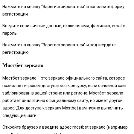
Нажмите на кнопку “Зарегистрироваться” и заполните форму
регистрации
Введите свои личные данные, включая имя, фамилию, email и
пароль
Нажмите на кнопку “Зарегистрироваться” и подтвердите
регистрацию
Мостбет зеркало
Мостбет зеркало – это зеркало официального сайта, которое
позволяет игрокам доступаться к ресурсу, если основной сайт
заблокирован в вашей стране или регионе. Мостбет зеркало
работает аналогично официальному сайту, но имеет другой
адрес. Для доступа к зеркалу Mostbet вам нужно выполнить
следующие шаги:
Откройте браузер и введите адрес mostbet зеркало (например,