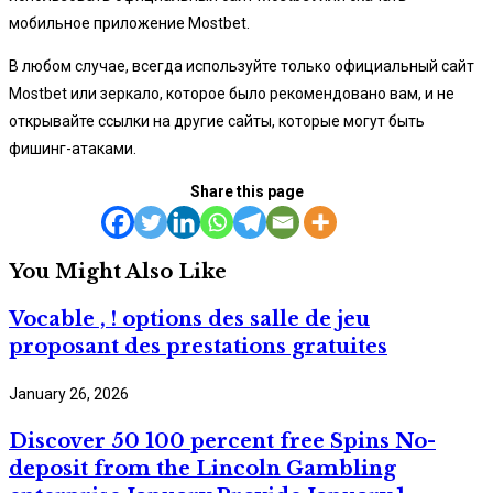
мобильное приложение Mostbet.
В любом случае, всегда используйте только официальный сайт
Mostbet или зеркало, которое было рекомендовано вам, и не
открывайте ссылки на другие сайты, которые могут быть
фишинг-атаками.
Share this page
You Might Also Like
Vocable , ! options des salle de jeu
proposant des prestations gratuites
January 26, 2026
Discover 50 100 percent free Spins No-
deposit from the Lincoln Gambling