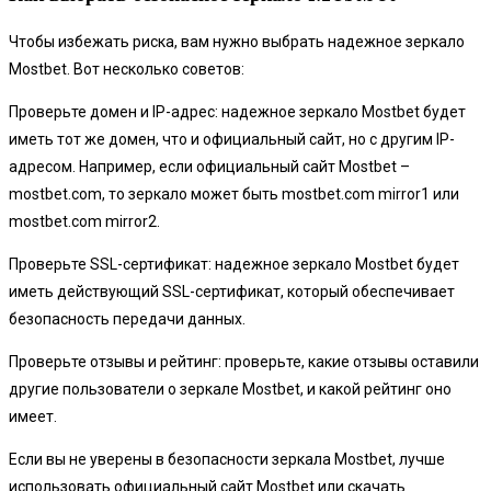
Чтобы избежать риска, вам нужно выбрать надежное зеркало
Mostbet. Вот несколько советов:
Проверьте домен и IP-адрес: надежное зеркало Mostbet будет
иметь тот же домен, что и официальный сайт, но с другим IP-
адресом. Например, если официальный сайт Mostbet –
mostbet.com, то зеркало может быть mostbet.com mirror1 или
mostbet.com mirror2.
Проверьте SSL-сертификат: надежное зеркало Mostbet будет
иметь действующий SSL-сертификат, который обеспечивает
безопасность передачи данных.
Проверьте отзывы и рейтинг: проверьте, какие отзывы оставили
другие пользователи о зеркале Mostbet, и какой рейтинг оно
имеет.
Если вы не уверены в безопасности зеркала Mostbet, лучше
использовать официальный сайт Mostbet или скачать