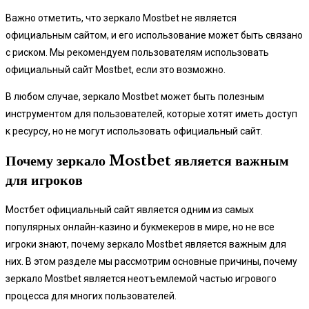
Важно отметить, что зеркало Mostbet не является
официальным сайтом, и его использование может быть связано
с риском. Мы рекомендуем пользователям использовать
официальный сайт Mostbet, если это возможно.
В любом случае, зеркало Mostbet может быть полезным
инструментом для пользователей, которые хотят иметь доступ
к ресурсу, но не могут использовать официальный сайт.
Почему зеркало Mostbet является важным
для игроков
Мостбет официальный сайт является одним из самых
популярных онлайн-казино и букмекеров в мире, но не все
игроки знают, почему зеркало Mostbet является важным для
них. В этом разделе мы рассмотрим основные причины, почему
зеркало Mostbet является неотъемлемой частью игрового
процесса для многих пользователей.