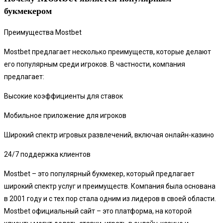
букмекером
Преимущества Mostbet
Mostbet предлагает несколько преимуществ, которые делают
его популярным среди игроков. В частности, компания
предлагает:
Высокие коэффициенты для ставок
Мобильное приложение для игроков
Широкий спектр игровых развлечений, включая онлайн-казино
24/7 поддержка клиентов
Mostbet – это популярный букмекер, который предлагает
широкий спектр услуг и преимуществ. Компания была основана
в 2001 году и с тех пор стала одним из лидеров в своей области.
Mostbet официальный сайт – это платформа, на которой