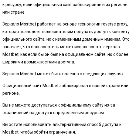
к ресурсу, если официальный сайт заблокирован в их регионе
или стране.
Зеркало Mostbet работает на основе технологии reverse proxy,
которая позволяет пользователям получать доступ к контенту
официального сайта, но с измененным доменным именем. Это
означает, что пользователь может использовать зеркало
Mostbet, как если бы он был на официальном сайте, но с более
широкими возможностями доступа.
Зеркало Mostbet может быть полезно в следующих случаях:
Официальный сайт Mostbet заблокирован в вашей стране или
регионе.
Вы не можете доступаться к официальному сайту из-за
ограничений на доступ к определенным ресурсам.
Вы хотите использовать альтернативный способ доступа к
Mostbet, чтобы обойти ограничения.