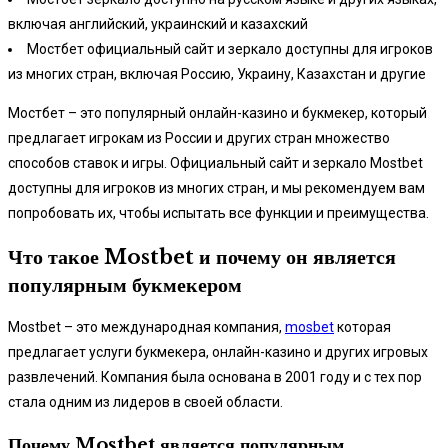
включая английский, украинский и казахский
Мостбет официальный сайт и зеркало доступны для игроков
из многих стран, включая Россию, Украину, Казахстан и другие
Мостбет – это популярный онлайн-казино и букмекер, который
предлагает игрокам из России и других стран множество
способов ставок и игры. Официальный сайт и зеркало Mostbet
доступны для игроков из многих стран, и мы рекомендуем вам
попробовать их, чтобы испытать все функции и преимущества.
Что такое Mostbet и почему он является
популярным букмекером
Mostbet – это международная компания,
mosbet
которая
предлагает услуги букмекера, онлайн-казино и других игровых
развлечений. Компания была основана в 2001 году и с тех пор
стала одним из лидеров в своей области.
Почему Mostbet является популярным