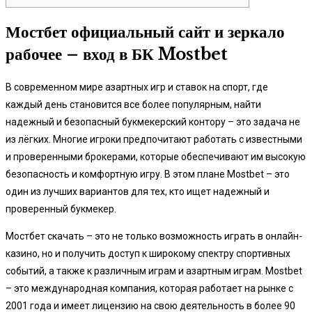
Мостбет официальный сайт и зеркало
рабочее – вход в БК Mostbet
В современном мире азартных игр и ставок на спорт, где
каждый день становится все более популярным, найти
надежный и безопасный букмекерский контору – это задача не
из лёгких. Многие игроки предпочитают работать с известными
и проверенными брокерами, которые обеспечивают им высокую
безопасность и комфортную игру. В этом плане Mostbet – это
один из лучших вариантов для тех, кто ищет надежный и
проверенный букмекер.
Мостбет скачать – это не только возможность играть в онлайн-
казино, но и получить доступ к широкому спектру спортивных
событий, а также к различным играм и азартным играм. Mostbet
– это международная компания, которая работает на рынке с
2001 года и имеет лицензию на свою деятельность в более 90