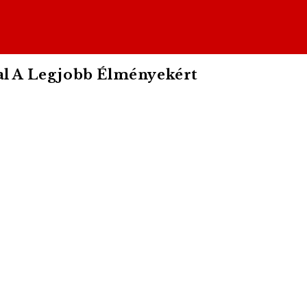
al A Legjobb Élményekért