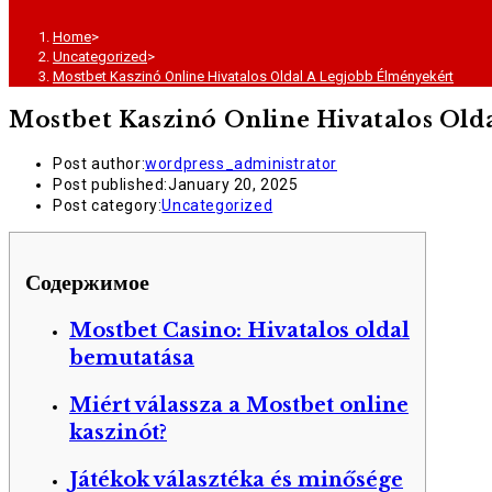
Home
>
Uncategorized
>
Mostbet Kaszinó Online Hivatalos Oldal A Legjobb Élményekért
Mostbet Kaszinó Online Hivatalos Old
Post author:
wordpress_administrator
Post published:
January 20, 2025
Post category:
Uncategorized
Содержимое
Mostbet Casino: Hivatalos oldal
bemutatása
Miért válassza a Mostbet online
kaszinót?
Játékok választéka és minősége