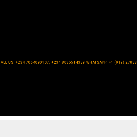
CALL US: +234 7064090107, +234 8085514339 WHATSAPP: +1 (919) 2708