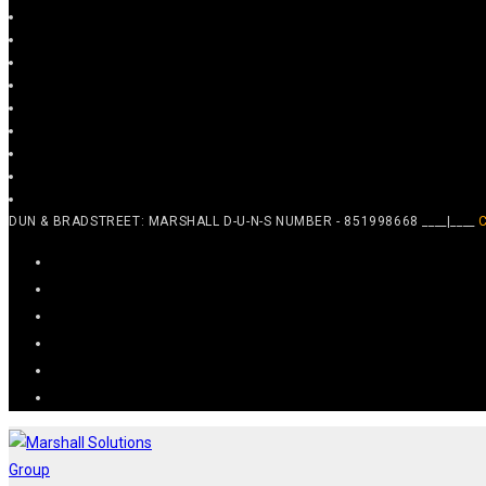
DUN & BRADSTREET: MARSHALL D-U-N-S NUMBER - 851998668 ____|____