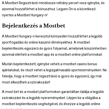
A Mostbet Regisztráció mindössze néhány percet vesz igénybe, és
azonnal hozzáférhet a bónuszhoz. Legyen Ön is a következő
nyertes a Mostbet Hungary-n!
Bejelentkezés a Mostbet
A Mostbet Hungary-n keresztül könnyedén hozzáférhet a legjobb
sportfogadási és online kaszinó élményekhez. A mostbet
bejelentkezés egyszerű és gyors folyamat, amelynek köszönhetően
azonnal elérheti a mostbet app és a mostbet online platformokat.
Miután bejelentkezett, igénybe veheti a mostbet casino bonus
ajánlatokat, és részt vehet a legizgalmasabb sporteseményeken. Ne
feledje, hogy a mostbet regisztráció is gyors és egyszerű, így már
most elkezdheti a szórakozást!
A most bet és a mosbet platformokon garantáltan találja a legjobb
szórakozást és a legjobb nyereményeket. Lépjen be a világába a
mostbet bejelentkezés segítségével, és élvezze a legjobb online