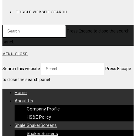
TOGGLE WEBSITE SEARCH
Press Escape to close the search
panel.
MENU
CLOSE
Search this website
Press Escape
to close the search panel.
Home
About Us
Company Profile
HS&E Policy
Shale ShakerScreens
Shaker Screens