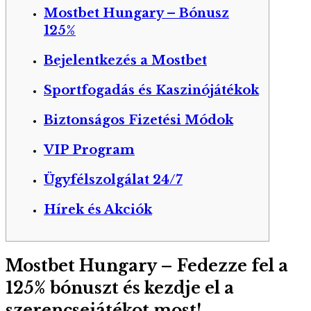
Mostbet Hungary – Bónusz
125%
Bejelentkezés a Mostbet
Sportfogadás és Kaszinójátékok
Biztonságos Fizetési Módok
VIP Program
Ügyfélszolgálat 24/7
Hírek és Akciók
Mostbet Hungary – Fedezze fel a
125% bónuszt és kezdje el a
szerencsejátékot most!