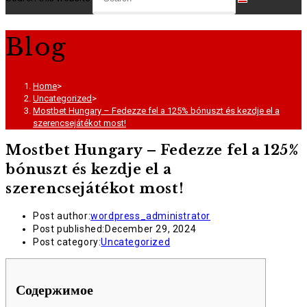
Blog
Home
>
Uncategorized
>
Mostbet Hungary – Fedezze fel a 125% bónuszt és kezdje el a
szerencsejátékot most!
Mostbet Hungary – Fedezze fel a 125%
bónuszt és kezdje el a
szerencsejátékot most!
Post author:
wordpress_administrator
Post published:
December 29, 2024
Post category:
Uncategorized
Содержимое