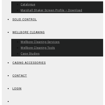
Catalogue
Marshall Shaker Screen Profile – Download
SOLID CONTROL
WELLBORE CLEANING
Wellbore Cleaning Services
Wellbore Cleaning Tools
Case Studies
CASING ACCESSORIES
CONTACT
LOGIN