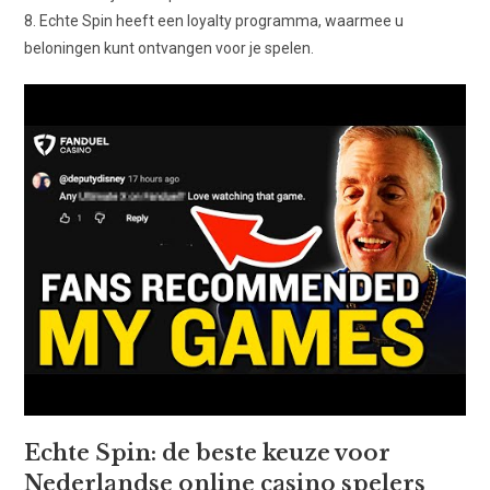
8. Echte Spin heeft een loyalty programma, waarmee u
beloningen kunt ontvangen voor je spelen.
Echte Spin: de beste keuze voor
Nederlandse online casino spelers