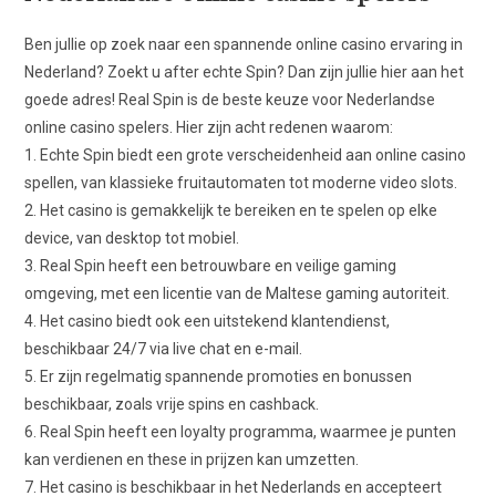
Ben jullie op zoek naar een spannende online casino ervaring in
Nederland? Zoekt u after echte Spin? Dan zijn jullie hier aan het
goede adres! Real Spin is de beste keuze voor Nederlandse
online casino spelers. Hier zijn acht redenen waarom:
1. Echte Spin biedt een grote verscheidenheid aan online casino
spellen, van klassieke fruitautomaten tot moderne video slots.
2. Het casino is gemakkelijk te bereiken en te spelen op elke
device, van desktop tot mobiel.
3. Real Spin heeft een betrouwbare en veilige gaming
omgeving, met een licentie van de Maltese gaming autoriteit.
4. Het casino biedt ook een uitstekend klantendienst,
beschikbaar 24/7 via live chat en e-mail.
5. Er zijn regelmatig spannende promoties en bonussen
beschikbaar, zoals vrije spins en cashback.
6. Real Spin heeft een loyalty programma, waarmee je punten
kan verdienen en these in prijzen kan umzetten.
7. Het casino is beschikbaar in het Nederlands en accepteert