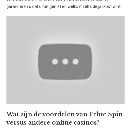
garanderen u dat u het geniet en wellicht zelfs de jackpot wint!
Wat zijn de voordelen van Echte Spin
versus andere online casinos?