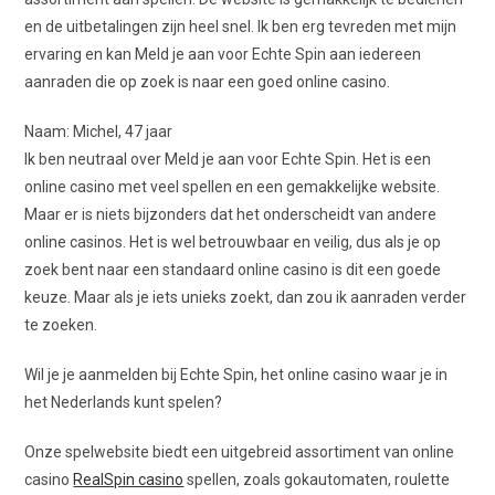
en de uitbetalingen zijn heel snel. Ik ben erg tevreden met mijn
ervaring en kan Meld je aan voor Echte Spin aan iedereen
aanraden die op zoek is naar een goed online casino.
Naam: Michel, 47 jaar
Ik ben neutraal over Meld je aan voor Echte Spin. Het is een
online casino met veel spellen en een gemakkelijke website.
Maar er is niets bijzonders dat het onderscheidt van andere
online casinos. Het is wel betrouwbaar en veilig, dus als je op
zoek bent naar een standaard online casino is dit een goede
keuze. Maar als je iets unieks zoekt, dan zou ik aanraden verder
te zoeken.
Wil je je aanmelden bij Echte Spin, het online casino waar je in
het Nederlands kunt spelen?
Onze spelwebsite biedt een uitgebreid assortiment van online
casino
RealSpin casino
spellen, zoals gokautomaten, roulette