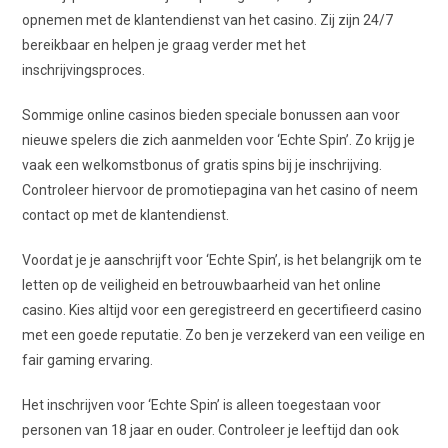
opnemen met de klantendienst van het casino. Zij zijn 24/7
bereikbaar en helpen je graag verder met het
inschrijvingsproces.
Sommige online casinos bieden speciale bonussen aan voor
nieuwe spelers die zich aanmelden voor ‘Echte Spin’. Zo krijg je
vaak een welkomstbonus of gratis spins bij je inschrijving.
Controleer hiervoor de promotiepagina van het casino of neem
contact op met de klantendienst.
Voordat je je aanschrijft voor ‘Echte Spin’, is het belangrijk om te
letten op de veiligheid en betrouwbaarheid van het online
casino. Kies altijd voor een geregistreerd en gecertifieerd casino
met een goede reputatie. Zo ben je verzekerd van een veilige en
fair gaming ervaring.
Het inschrijven voor ‘Echte Spin’ is alleen toegestaan voor
personen van 18 jaar en ouder. Controleer je leeftijd dan ook