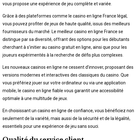
vous propose une expérience de jeu complète et variée.
Grâce à des plateformes comme le casino en ligne France légal,
vous pouvez profiter de jeux de haute qualité, issus des meilleurs
fournisseurs du marché. Le meilleur casino en ligne France se
distingue par sa diversité, offrant des options pour les débutants
cherchant à s’initier au casino gratuit en ligne, ainsi que pour les
joueurs expérimentés à la recherche de défis plus complexes.
Les nouveaux casinos en ligne ne cessent d’innover, proposant des
versions modernes et interactives des classiques du casino. Que
vous préfériez jouer sur votre ordinateur ou via une application
mobile, le casino en ligne fiable vous garantit une accessibilité
optimale à une multitude de jeux.
En choisissant un casino en ligne de confiance, vous bénéficiez non
seulement de la variété, mais aussi de la sécurité et de la légalité,
essentiels pour une expérience de jeu sans souci.
Qualité du service client