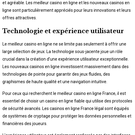
et agréable. Les meilleur casino en ligne et les nouveaux casinos en
ligne sont particulièrement appréciés pour leurs innovations et leurs
offres attractives.
Technologie et expérience utilisateur
Le meilleur casino en ligne ne se limite pas seulement à offrir une
large sélection de jeux. La technologie sous-jacente joue un rôle
crucial dans la création d’une expérience utilisateur exceptionnelle.
Les nouveaux casinos en ligne investissent massivement dans des
technologies de pointe pour garantir des jeux fluides, des
graphismes de haute qualité et une navigation intuitive.
Pour ceux qui recherchent le meilleur casino en ligne France, il est
essentiel de choisir un casino en ligne fiable qui utilise des protocoles
de sécurité avancés. Les casinos en ligne France légal sont équipés
de systèmes de cryptage pour protéger les données personnelles et
financières des joueurs.