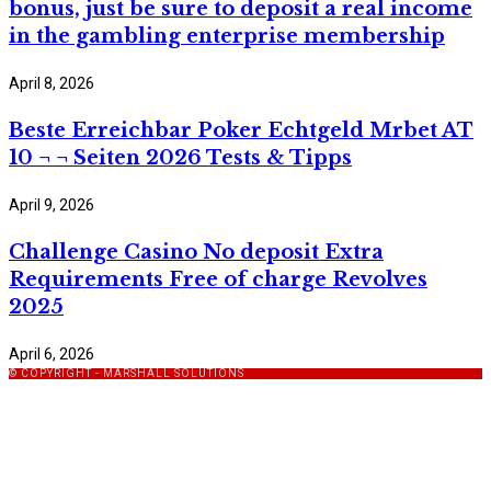
bonus, just be sure to deposit a real income
in the gambling enterprise membership
April 8, 2026
Beste Erreichbar Poker Echtgeld Mrbet AT
10 ¬ ¬ Seiten 2026 Tests & Tipps
April 9, 2026
Challenge Casino No deposit Extra
Requirements Free of charge Revolves
2025
April 6, 2026
© COPYRIGHT - MARSHALL SOLUTIONS