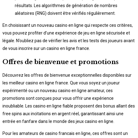
résultats. Les algorithmes de génération de nombres
aléatoires (RNG) doivent être vérifiés régulièrement.
En choisissant un nouveau casino en ligne qui respecte ces critères,
vous pouvez profiter d’une expérience de jeu en ligne sécurisée et
légale. N’oubliez pas de vérifier les avis et les tests des joueurs avant
de vous inscrire sur un casino en ligne france.
Offres de bienvenue et promotions
Découvrez les offres de bienvenue exceptionnelles disponibles sur
les meilleur casino en ligne france. Que vous soyez un joueur
expérimenté ou un nouveau casino en ligne amateur, ces
promotions sont conçues pour vous offrir une expérience
inoubliable. Les casino en ligne fiable proposent des bonus allant des
free spins aux incitations en argent réel, garantissant ainsi une
entrée en fanfare dans le monde des jeux casino en ligne.
Pour les amateurs de casino francais en ligne, ces offres sont un