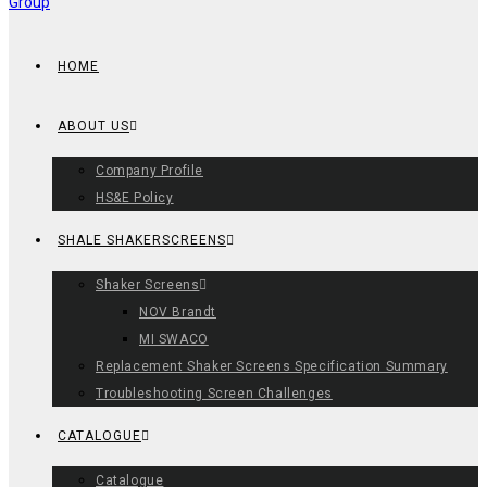
HOME
ABOUT US
Company Profile
HS&E Policy
SHALE SHAKERSCREENS
Shaker Screens
NOV Brandt
MI SWACO
Replacement Shaker Screens Specification Summary
Troubleshooting Screen Challenges
CATALOGUE
Catalogue