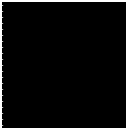
Skip
to
content