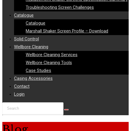
Troubleshooting Screen Challenges
Catalogue
Catalogue
Marshall Shaker Screen Profile – Download
Solid Control
Wellbore Cleaning
Wellbore Cleaning Services
Wellbore Cleaning Tools
Case Studies
Casing Accessories
Contact
Login
Search
this
website
Blog