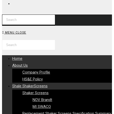
TOGGLE
Press
WEBSITE
Escape
to
SEARCH
MENU
CLOSE
close
Search
Press
the
this
Escape
search
website
to
panel.
Home
close
About Us
the
Company Profile
search
HS&E Policy
panel.
Shale ShakerScreens
Shaker Screens
NOV Brandt
MI SWACO
Replacement Shaker Screens Specification Summary