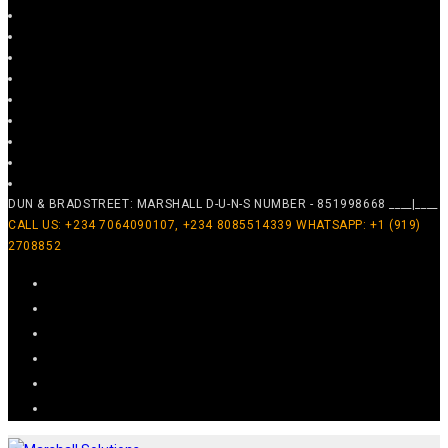
DUN & BRADSTREET: MARSHALL D-U-N-S NUMBER - 851998668 ____|____
CALL US: +234 7064090107, +234 8085514339 WHATSAPP: +1 (919)
2708852