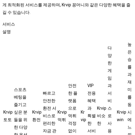
게 최적화된 서비스를 제공하며, Krvip 꽁머니와 같은 다양한 혜택을 즐
길 수 있습니다.
서비스
설명
높
다
은
양
승
한
률
게
과
임
재
안전
VIP
과
스포츠
미
빠르고
한 플
전용
서
베팅을
를
안전한
랫폼
혜택
비
즐기고
동
환전 서
으로
과
Krvip
스
Krvip
싶은 분
Krvip
Krvip
Kr
Krvip
시
비스로
먹튀
특별
비슷
로
토토
들을 위
환전
먹튀
vip
win
에
편리한
걱정
한
한
사
한 다양
느
자금 관
없이
서비
용
한 옵션
낄