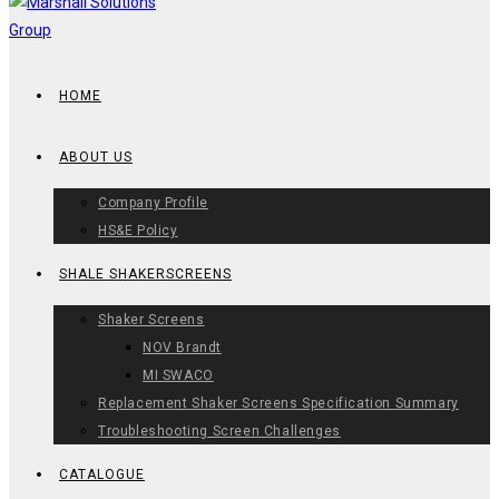
HOME
ABOUT US
Company Profile
HS&E Policy
SHALE SHAKERSCREENS
Shaker Screens
NOV Brandt
MI SWACO
Replacement Shaker Screens Specification Summary
Troubleshooting Screen Challenges
CATALOGUE