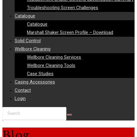
Troubleshooting Screen Challenges
Catalogue
Catalogue
Marshall Shaker Screen Profile – Download
Solid Control
Wellbore Cleaning
Wellbore Cleaning Services
Wellbore Cleaning Tools
Case Studies
Casing Accessories
Contact
Login
Search
this
website
Blog