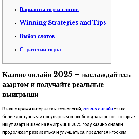
Варианты игр и слотов
Winning Strategies and Tips
Выбор слотов
Стратегии игры
Казино онлайн 2025 – наслаждайтесь
азартом и получайте реальные
выигрыши
В наше время интернета и технологий,
казино онлайн
стало
более доступным и популярным способом для игроков, которые
ищут азарт и шанс на выигрыш. В 2025 году казино онлайн
продолжает развиваться и улучшаться, предлагая игрокам