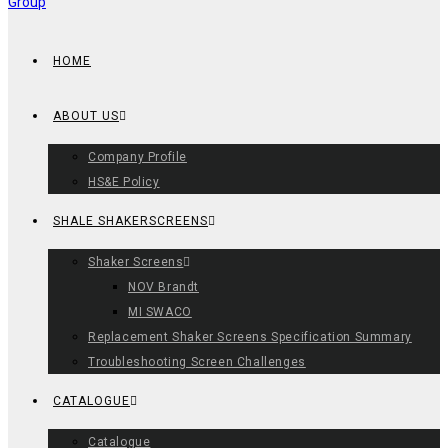
HOME
ABOUT US
Company Profile
HS&E Policy
SHALE SHAKERSCREENS
Shaker Screens
NOV Brandt
MI SWACO
Replacement Shaker Screens Specification Summary
Troubleshooting Screen Challenges
CATALOGUE
Catalogue