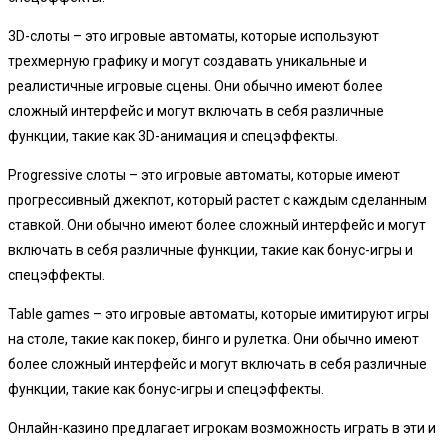
3D-слоты – это игровые автоматы, которые используют
трехмерную графику и могут создавать уникальные и
реалистичные игровые сцены. Они обычно имеют более
сложный интерфейс и могут включать в себя различные
функции, такие как 3D-анимация и спецэффекты.
Progressive слоты – это игровые автоматы, которые имеют
прогрессивный джекпот, который растет с каждым сделанным
ставкой. Они обычно имеют более сложный интерфейс и могут
включать в себя различные функции, такие как бонус-игры и
спецэффекты.
Table games – это игровые автоматы, которые имитируют игры
на столе, такие как покер, бинго и рулетка. Они обычно имеют
более сложный интерфейс и могут включать в себя различные
функции, такие как бонус-игры и спецэффекты.
Онлайн-казино предлагает игрокам возможность играть в эти и