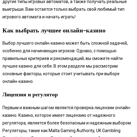
другие типы игровых автоматов, а также получать реальные
выигрыши. Вам остается только выбрать свой любимый тип
игрового автомата и начать играть!
Как выбрать лучшее онлайн-казино
Выбор лучшего онлайн-казино может быть сложной задачей,
особенно для начинающих игроков. Однако, с помощью
правильных критериев и рекомендаций, вы сможете найти
лучшее казино для себя. В этом разделе мы рассмотрим
основные факторы, которые стоит учитывать при выборе
онлайн-казино.
Лицензия и регулятор
Первым и важным шагом является проверка лицензии онлайн-
казино. Казино, которое имеет лицензию от надежного
регулятора, является более безопасным и надежным выбором.
Регуляторы, такие как Malta Gaming Authority, UK Gambling