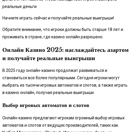
реальные деньги.
Начните играть сейчас и получайте реальные выигрыши!
Обратите внимание, что игроки должны быть старше 18 лет и
проживать в стране, где казино онлайн разрешено.
Онлайн Казино 2025: наслаждайтесь азартом
и получайте реальные выигрыши
В 2025 году онлайн-казино продолжат развиваться и
становиться все более популярными. Сегодня игроки могут
выбрать из тысячи игровых автоматов и слотов, а также играть
в казино онлайн, получая реальные выигрыши.
Выбор игровых автоматов и слотов
Онлайн-казино предлагают игрокам огромный выбор игровых
автоматов и слотов от ведущих производителей, таких как