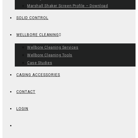
Marshall Shaker Screen Profile – Download
SOLID CONTROL
WELLBORE CLEANING
Wellbore Cleaning Services
Wellbore Cleaning Tools
Case Studies
CASING ACCESSORIES
CONTACT
LOGIN