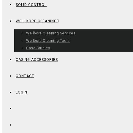
SOLID CONTROL
WELLBORE CLEANING
Wellbore Cleaning Services
Wellbore Cleaning Tools
Case Studies
CASING ACCESSORIES
CONTACT
LOGIN
TOGGLE