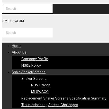
Press
WEBSITE
Escape
to
SEARCH
MENU
CLOSE
close
Search
Press
the
this
Escape
search
website
to
panel.
Home
close
About Us
the
Company Profile
search
HS&E Policy
panel.
Shale ShakerScreens
Shaker Screens
NOV Brandt
MI SWACO
Replacement Shaker Screens Specification Summary
Troubleshooting Screen Challenges