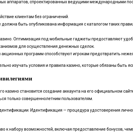
ых аппаратов, спроектированных ведущими международными поста
йствие клиентам без ограничений.
е должна быть опубликована информация с каталогом таких прави
казино. Оптимизация под мобильные гаджеты предоставляют удоб
анизмов для осуществления денежных сделок.
я акционных программ способствуют игрокам предотвратить неже
льно изучать условия и правила казино, которые обязаны быть я
ривилегиями
казино становится создание аккаунта на его официальном сайте
ться только совершеннолетним пользователям.
идентификации. Идентификация — процедура удостоверения личнос
раво к набору возможностей, включая предоставление бонусов, ч