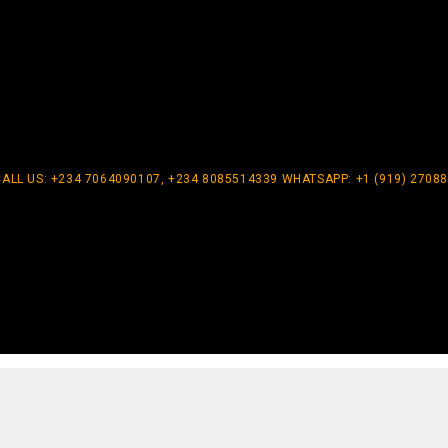
CALL US: +234 7064090107, +234 8085514339 WHATSAPP: +1 (919) 2708