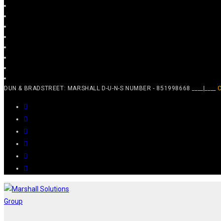
DUN & BRADSTREET: MARSHALL D-U-N-S NUMBER - 851998668 ____|____