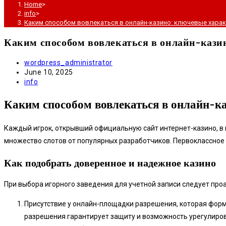
Home
>
info
>
Каким способом вовлекаться в онлайн-казино: ключевые хара
Каким способом вовлекаться в онлайн-кази
Post
wordpress_administrator
author:
Post
June 10, 2025
published:
Post
info
category:
Каким способом вовлекаться в онлайн-к
Каждый игрок, открывший официальную сайт интернет-казино, в 
множество слотов от популярных разработчиков. Первоклассное
Как подобрать доверенное и надежное казино
При выбора игорного заведения для учетной записи следует про
Присутствие у онлайн-площадки разрешения, которая форм
разрешения гарантирует защиту и возможность урегулиро