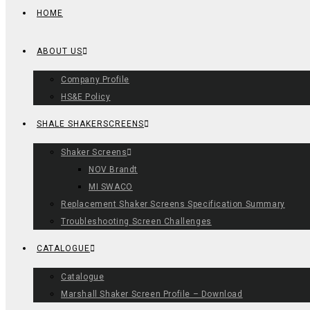
HOME
ABOUT US
Company Profile
HS&E Policy
SHALE SHAKERSCREENS
Shaker Screens
NOV Brandt
MI SWACO
Replacement Shaker Screens Specification Summary
Troubleshooting Screen Challenges
CATALOGUE
Catalogue
Marshall Shaker Screen Profile – Download