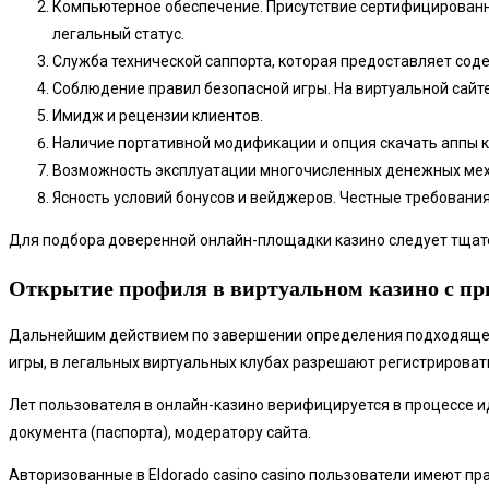
Компьютерное обеспечение. Присутствие сертифицированн
легальный статус.
Служба технической саппорта, которая предоставляет соде
Соблюдение правил безопасной игры. На виртуальной сайт
Имидж и рецензии клиентов.
Наличие портативной модификации и опция скачать аппы 
Возможность эксплуатации многочисленных денежных мех
Ясность условий бонусов и вейджеров. Честные требовани
Для подбора доверенной онлайн-площадки казино следует тщате
Открытие профиля в виртуальном казино с п
Дальнейшим действием по завершении определения подходящего 
игры, в легальных виртуальных клубах разрешают регистрирова
Лет пользователя в онлайн-казино верифицируется в процессе 
документа (паспорта), модератору сайта.
Авторизованные в Eldorado casino casino пользователи имеют п