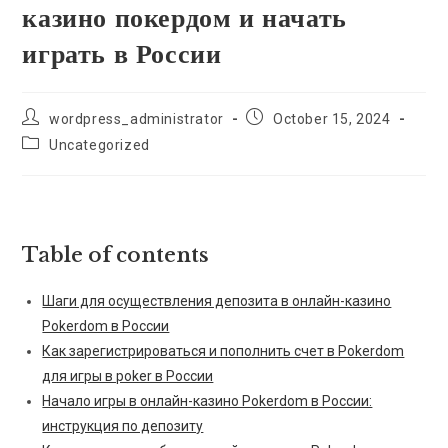
казино покердом и начать
играть в России
wordpress_administrator
October 15, 2024
Uncategorized
Table of contents
Шаги для осуществления депозита в онлайн-казино
Pokerdom в России
Как зарегистрироваться и пополнить счет в Pokerdom
для игры в poker в России
Начало игры в онлайн-казино Pokerdom в России:
инструкция по депозиту