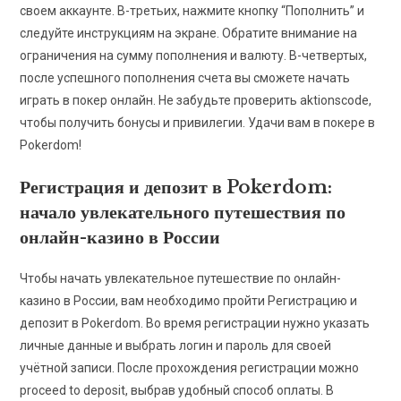
своем аккаунте. В-третьих, нажмите кнопку “Пополнить” и
следуйте инструкциям на экране. Обратите внимание на
ограничения на сумму пополнения и валюту. В-четвертых,
после успешного пополнения счета вы сможете начать
играть в покер онлайн. Не забудьте проверить aktionscode,
чтобы получить бонусы и привилегии. Удачи вам в покере в
Pokerdom!
Регистрация и депозит в Pokerdom:
начало увлекательного путешествия по
онлайн-казино в России
Чтобы начать увлекательное путешествие по онлайн-
казино в России, вам необходимо пройти Регистрацию и
депозит в Pokerdom. Во время регистрации нужно указать
личные данные и выбрать логин и пароль для своей
учётной записи. После прохождения регистрации можно
proceed to deposit, выбрав удобный способ оплаты. В