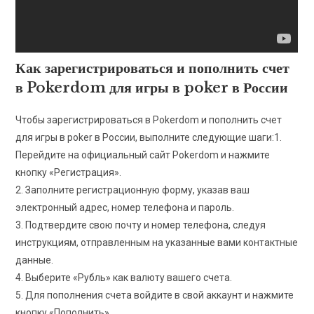
Как зарегистрироваться и пополнить счет
в Pokerdom для игры в poker в России
Чтобы зарегистрироваться в Pokerdom и пополнить счет
для игры в poker в России, выполните следующие шаги:1.
Перейдите на официальный сайт Pokerdom и нажмите
кнопку «Регистрация».
2. Заполните регистрационную форму, указав ваш
электронный адрес, номер телефона и пароль.
3. Подтвердите свою почту и номер телефона, следуя
инструкциям, отправленным на указанные вами контактные
данные.
4. Выберите «Рубль» как валюту вашего счета.
5. Для пополнения счета войдите в свой аккаунт и нажмите
кнопку «Пополнить».