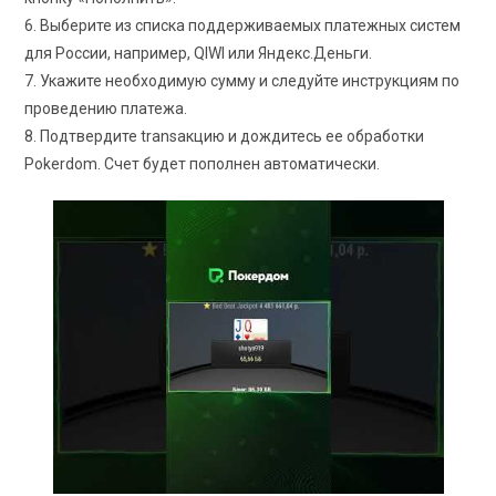
6. Выберите из списка поддерживаемых платежных систем
для России, например, QIWI или Яндекс.Деньги.
7. Укажите необходимую сумму и следуйте инструкциям по
проведению платежа.
8. Подтвердите transакцию и дождитесь ее обработки
Pokerdom. Счет будет пополнен автоматически.