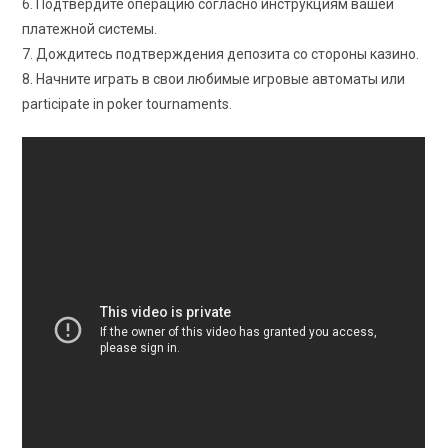
6. Подтвердите операцию согласно инструкциям вашей
платежной системы.
7. Дождитесь подтверждения депозита со стороны казино.
8. Начните играть в свои любимые игровые автоматы или
participate in poker tournaments.