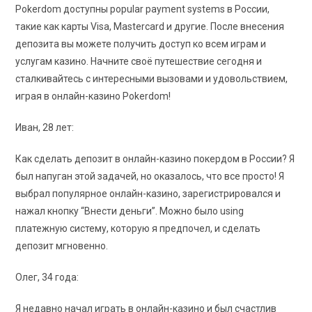
Pokerdom доступны popular payment systems в России,
такие как карты Visa, Mastercard и другие. После внесения
депозита вы можете получить доступ ко всем играм и
услугам казино. Начните своё путешествие сегодня и
сталкивайтесь c интересными вызовами и удовольствием,
играя в онлайн-казино Pokerdom!
Иван, 28 лет:
Как сделать депозит в онлайн-казино покердом в России? Я
был напуган этой задачей, но оказалось, что все просто! Я
выбрал популярное онлайн-казино, зарегистрировался и
нажал кнопку “Внести деньги”. Можно было using
платежную систему, которую я предпочел, и сделать
депозит мгновенно.
Олег, 34 года:
Я недавно начал играть в онлайн-казино и был счастлив