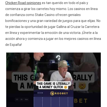
Chicken Road opiniones
es tan querido en todo el país y
comienza a girar los carretes hoy mismo. Los casinos en línea
de confianza como Stake Casino ofrecen geniales
bonificaciones y una gran variedad de juegos para que elijas. No
te pierdas la oportunidad de jugar Gallina al Cruzar la Carretera
en línea y experimentar la emoción de una victoria. ¡Únete a la
acción ahora y comienza a jugar en los mejores casinos en línea
de España!