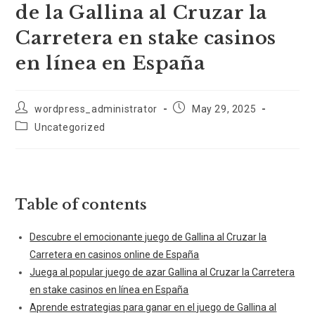
de la Gallina al Cruzar la
Carretera en stake casinos
en línea en España
wordpress_administrator
May 29, 2025
Uncategorized
Table of contents
Descubre el emocionante juego de Gallina al Cruzar la
Carretera en casinos online de España
Juega al popular juego de azar Gallina al Cruzar la Carretera
en stake casinos en línea en España
Aprende estrategias para ganar en el juego de Gallina al