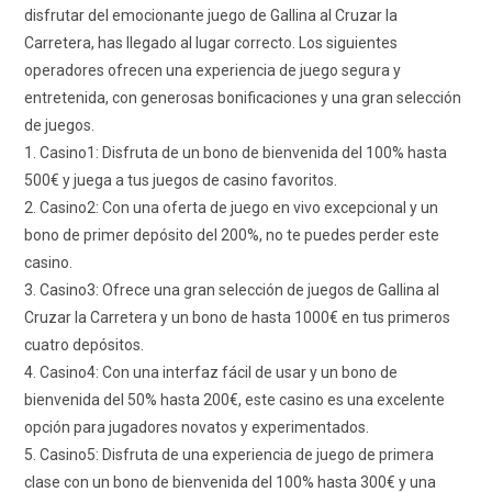
disfrutar del emocionante juego de Gallina al Cruzar la
Carretera, has llegado al lugar correcto. Los siguientes
operadores ofrecen una experiencia de juego segura y
entretenida, con generosas bonificaciones y una gran selección
de juegos.
1. Casino1: Disfruta de un bono de bienvenida del 100% hasta
500€ y juega a tus juegos de casino favoritos.
2. Casino2: Con una oferta de juego en vivo excepcional y un
bono de primer depósito del 200%, no te puedes perder este
casino.
3. Casino3: Ofrece una gran selección de juegos de Gallina al
Cruzar la Carretera y un bono de hasta 1000€ en tus primeros
cuatro depósitos.
4. Casino4: Con una interfaz fácil de usar y un bono de
bienvenida del 50% hasta 200€, este casino es una excelente
opción para jugadores novatos y experimentados.
5. Casino5: Disfruta de una experiencia de juego de primera
clase con un bono de bienvenida del 100% hasta 300€ y una