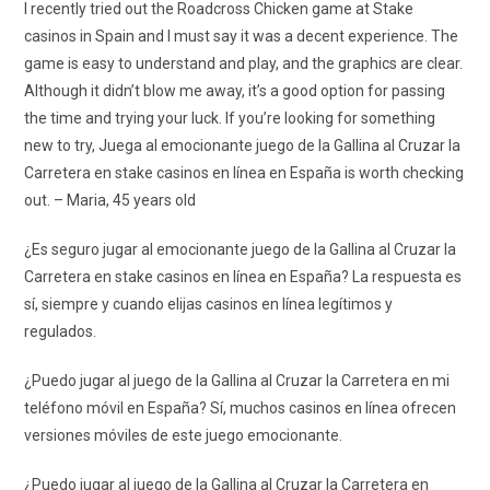
I recently tried out the Roadcross Chicken game at Stake
casinos in Spain and I must say it was a decent experience. The
game is easy to understand and play, and the graphics are clear.
Although it didn’t blow me away, it’s a good option for passing
the time and trying your luck. If you’re looking for something
new to try, Juega al emocionante juego de la Gallina al Cruzar la
Carretera en stake casinos en línea en España is worth checking
out. – Maria, 45 years old
¿Es seguro jugar al emocionante juego de la Gallina al Cruzar la
Carretera en stake casinos en línea en España? La respuesta es
sí, siempre y cuando elijas casinos en línea legítimos y
regulados.
¿Puedo jugar al juego de la Gallina al Cruzar la Carretera en mi
teléfono móvil en España? Sí, muchos casinos en línea ofrecen
versiones móviles de este juego emocionante.
¿Puedo jugar al juego de la Gallina al Cruzar la Carretera en