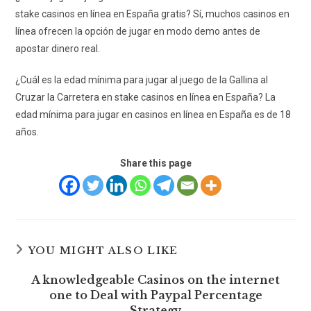
stake casinos en línea en España gratis? Sí, muchos casinos en
línea ofrecen la opción de jugar en modo demo antes de
apostar dinero real.
¿Cuál es la edad mínima para jugar al juego de la Gallina al
Cruzar la Carretera en stake casinos en línea en España? La
edad mínima para jugar en casinos en línea en España es de 18
años.
Share this page
YOU MIGHT ALSO LIKE
A knowledgeable Casinos on the internet
one to Deal with Paypal Percentage
Strategy