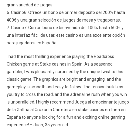
gran variedad de juegos.
6. Casino6: Ofrece un bono de primer depósito del 200% hasta
400€ y una gran selección de juegos de mesa y tragaperras.
7. Casino7: Con un bono de bienvenida del 100% hasta 500€ y
una interfaz fácil de usar, este casino es una excelente opción
para jugadores en España.
I had the most thrilling experience playing the Roadcross
Chicken game at Stake casinos in Spain. As a seasoned
gambler, I was pleasantly surprised by the unique twist to this
classic game. The graphics are bright and engaging, and the
gameplay is smooth and easy to follow. The tension builds as
you try to cross the road, and the adrenaline rush when you win
is unparalleled. I highly recommend Juega al emocionante juego
de la Gallina al Cruzar la Carretera en stake casinos en línea en
España to anyone looking for a fun and exciting online gaming
experience! – Juan, 35 years old