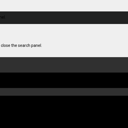
nel.
 close the search panel.