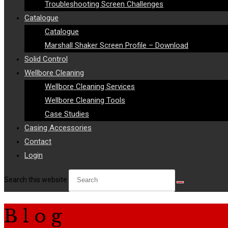
Troubleshooting Screen Challenges
Catalogue
Catalogue
Marshall Shaker Screen Profile – Download
Solid Control
Wellbore Cleaning
Wellbore Cleaning Services
Wellbore Cleaning Tools
Case Studies
Casing Accessories
Contact
Login
Search this website
Blog