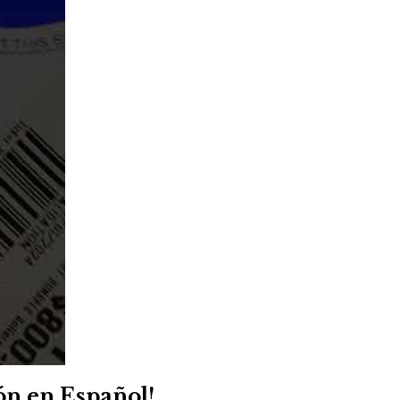
ón en Español!