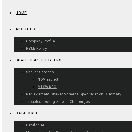
HOME
ABOUT US
Company Profile
HS&E Policy
SHALE SHAKERSCREENS
Shaker Screens
NOV Brandt
MI SWACO
Replacement Shaker Screens Specification Summary
Troubleshooting Screen Challenges
CATALOGUE
Catalogue