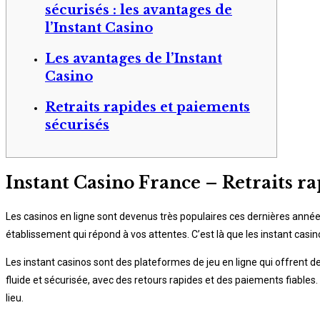
sécurisés : les avantages de
l’Instant Casino
Les avantages de l’Instant
Casino
Retraits rapides et paiements
sécurisés
Instant Casino France – Retraits ra
Les casinos en ligne sont devenus très populaires ces dernières années
établissement qui répond à vos attentes. C’est là que les instant cas
Les instant casinos sont des plateformes de jeu en ligne qui offrent des
fluide et sécurisée, avec des retours rapides et des paiements fiables.
lieu.