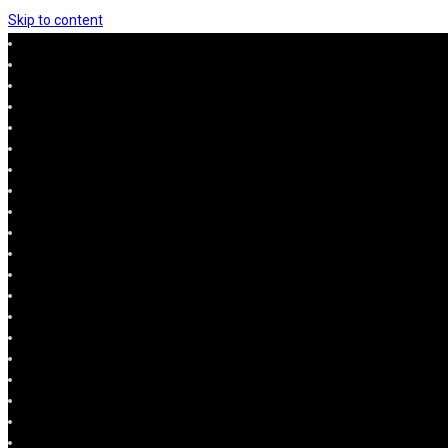
Skip to content