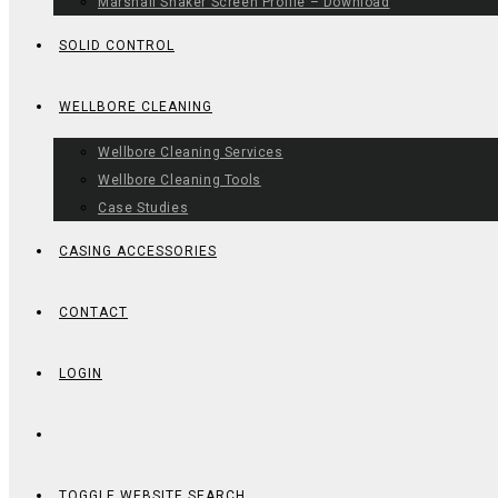
Marshall Shaker Screen Profile – Download
SOLID CONTROL
WELLBORE CLEANING
Wellbore Cleaning Services
Wellbore Cleaning Tools
Case Studies
CASING ACCESSORIES
CONTACT
LOGIN
TOGGLE WEBSITE SEARCH