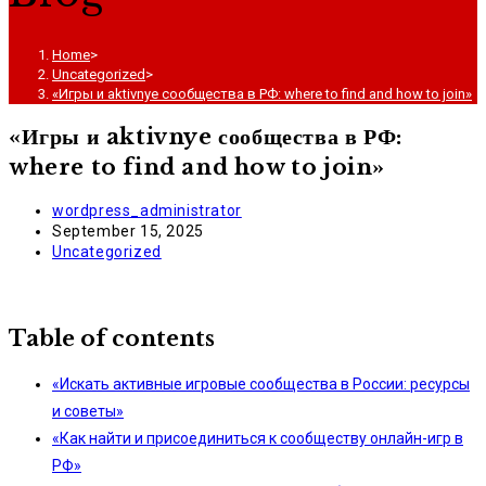
Home
>
Uncategorized
>
«Игры и aktivnye сообщества в РФ: where to find and how to join»
«Игры и aktivnye сообщества в РФ:
where to find and how to join»
Post
wordpress_administrator
author:
Post
September 15, 2025
published:
Post
Uncategorized
category:
Table of contents
«Искать активные игровые сообщества в России: ресурсы
и советы»
«Как найти и присоединиться к сообществу онлайн-игр в
РФ»