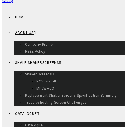
HOME
ABOUT US
Company Profile
HS&E Policy
SHALE SHAKERSCREENS
Shaker Screens
NOV Brandt
MI SWACO
Replacement Shaker Screens Specification Summary
Troubleshooting Screen Challenges
CATALOGUE
Catalogue