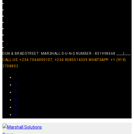
DUN & BRADSTREET: MARSHALL D-U-N-S NUMBER - 851998668 ____|____
CALL US: +234 7064090107, +234 8085514339 WHATSAPP: +1 (919)
2708852