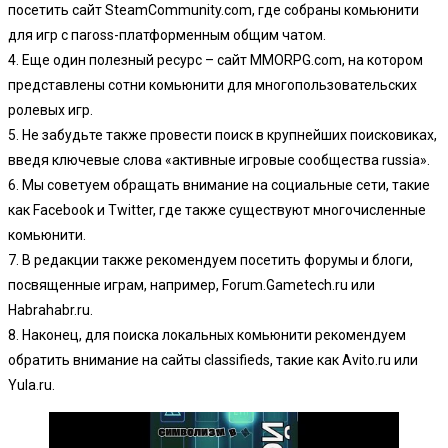
посетить сайт SteamCommunity.com, где собраны комьюнити
для игр с паross-платформенным общим чатом.
4. Еще один полезный ресурс – сайт MMORPG.com, на котором
представлены сотни комьюнити для многопользовательских
ролевых игр.
5. Не забудьте также провести поиск в крупнейших поисковиках,
введя ключевые слова «активные игровые сообщества russia».
6. Мы советуем обращать внимание на социальные сети, такие
как Facebook и Twitter, где также существуют многочисленные
комьюнити.
7. В редакции также рекомендуем посетить форумы и блоги,
посвященные играм, например, Forum.Gametech.ru или
Habrahabr.ru.
8. Наконец, для поиска локальных комьюнити рекомендуем
обратить внимание на сайты classifieds, такие как Avito.ru или
Yula.ru.